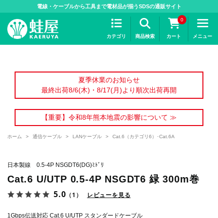
>
電線・ケーブルから工具まで電材品が揃うSDSの通販サイト
0
カテゴリ
商品検索
カート
メニュー
夏季休業のお知らせ
最終出荷8/6(木)・8/17(月)より順次出荷再開
【重要】令和8年熊本地震の影響について ≫
ホーム
>
通信ケーブル
>
LANケーブル
>
Cat.6（カテゴリ6）･Cat.6A
日本製線 0.5-4P NSGDT6(DG)ﾐﾄﾞﾘ
Cat.6 U/UTP 0.5-4P NSGDT6 緑 300m巻
5.0
（1）
レビューを見る
1Gbps伝送対応 Cat.6 U/UTP スタンダードケーブル