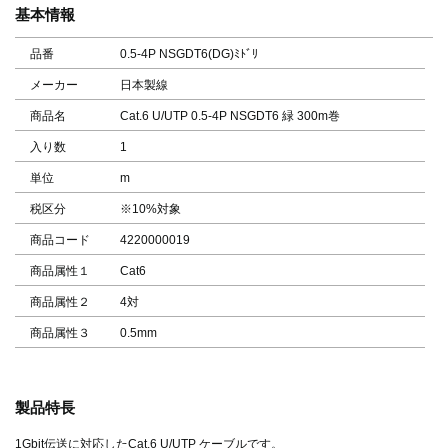
基本情報
品番
0.5-4P NSGDT6(DG)ﾐﾄﾞﾘ
メーカー
日本製線
商品名
Cat.6 U/UTP 0.5-4P NSGDT6 緑 300m巻
入り数
1
単位
m
税区分
※10%対象
商品コード
4220000019
商品属性１
Cat6
商品属性２
4対
商品属性３
0.5mm
製品特長
1Gbit伝送に対応したCat.6 U/UTP ケーブルです。