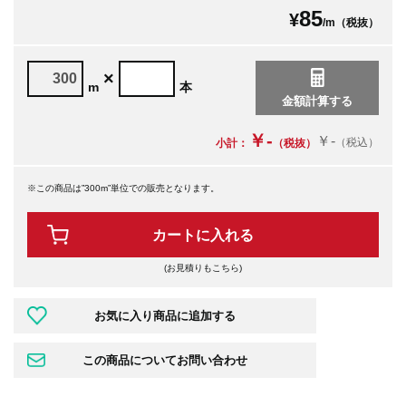
85
¥
/m（税抜）
×
m
本
￥-
￥-
（税込）
小計：
（税抜）
※この商品は”300m”単位での販売となります。
カートに入れる
(お見積りもこちら)