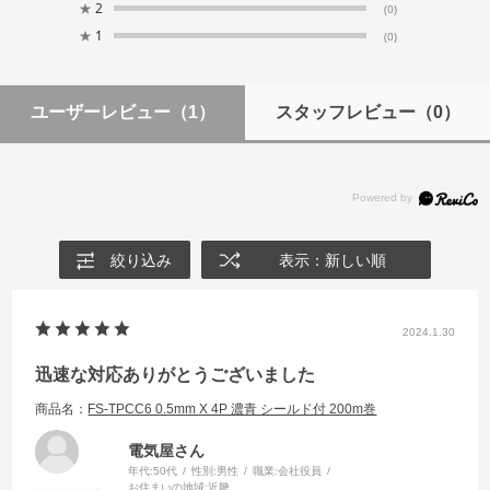
★
2
(0)
★
1
(0)
ユーザーレビュー
（1）
スタッフレビュー
（0）
絞り込み
表示：新しい順
2024.1.30
迅速な対応ありがとうございました
商品名：
FS-TPCC6 0.5mm X 4P 濃青 シールド付 200m巻
電気屋さん
年代:
50代
性別:
男性
職業:
会社役員
お住まいの地域:
近畿