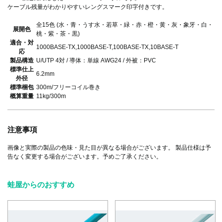
ケーブル残量がわかりやすいレングスマーク印字付きです。
全15色 (水・青・うす水・若草・緑・赤・橙・黄・灰・象牙・白・
展開色
桃・紫・茶・黒)
適合・対
1000BASE-TX,1000BASE-T,100BASE-TX,10BASE-T
応
製品構造
U/UTP 4対 / 導体：単線 AWG24 / 外被：PVC
標準仕上
6.2mm
外径
標準梱包
300m/フリーコイル巻き
概算重量
11kg/300m
注意事項
画像と実際の製品の色味・見た目が異なる場合がございます。 製品仕様は予
告なく変更する場合がございます。予めご了承ください。
蛙屋からのおすすめ