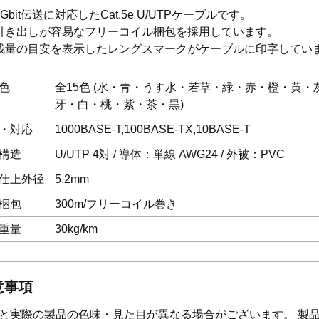
1Gbit伝送に対応したCat.5e U/UTPケーブルです。
引き出しが容易なフリーコイル梱包を採用しています。
残量の目安を表示したレングスマークがケーブルに印字してい
色
全15色 (水・青・うす水・若草・緑・赤・橙・黄・
牙・白・桃・紫・茶・黒)
・対応
1000BASE-T,100BASE-TX,10BASE-T
構造
U/UTP 4対 / 導体：単線 AWG24 / 外被：PVC
仕上外径
5.2mm
梱包
300m/フリーコイル巻き
重量
30kg/km
意事項
と実際の製品の色味・見た目が異なる場合がございます。 製