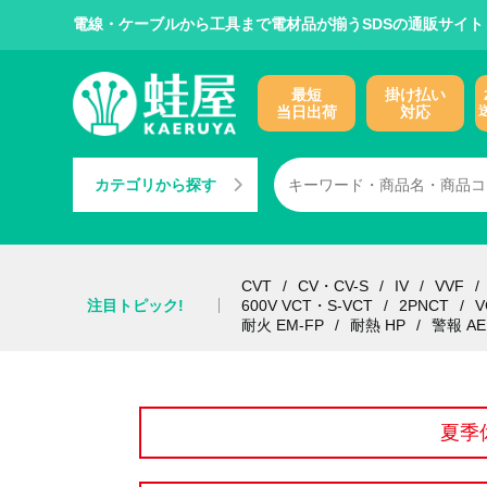
電線・ケーブルから工具まで電材品が揃うSDSの通販サイト
最短
掛け払い
当日出荷
対応
カテゴリから探す
CVT
CV・CV-S
IV
VVF
注目トピック!
600V VCT・S-VCT
2PNCT
V
耐火 EM-FP
耐熱 HP
警報 AE
夏季