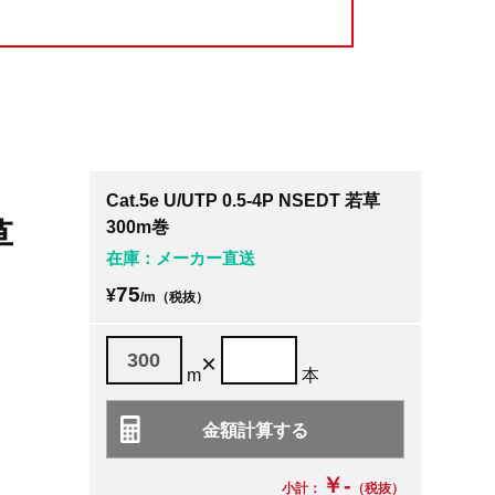
Cat.5e U/UTP 0.5-4P NSEDT 若草
草
300m巻
在庫：メーカー直送
75
¥
/m（税抜）
×
m
本
￥-
小計：
（税抜）