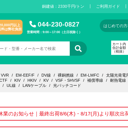
銅建値：
2
3
3
0
千円/トン
ご利用ガイド
044-230-0827
20,000円以上
はじめての方
送料は弊社負担
営業時間：9:00～17:00（土日祝除く）
カート内
合計金額
（税抜）
VVR
EM-EEF/F
DV線
裸銅撚線
EM-LMFC
太陽光発電
CTF
KIV
HKIV
KV
VSF・SHVSF
補償導線
耐熱電線
UL線
LANケーブル
光パッチコード
休業のお知らせ｜最終出荷8/6(木)・8/17(月)より順次出