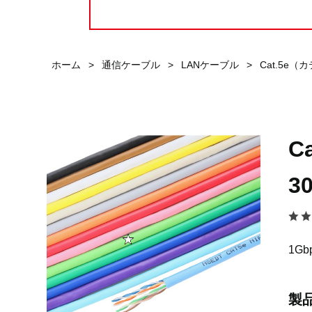
ホーム
>
通信ケーブル
>
LANケーブル
>
Cat.5e（
C
3
1G
製