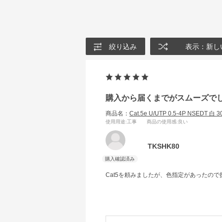
絞り込み
表示：新し
購入から届くまでがスムーズで
商品名：
Cat.5e U/UTP 0.5-4P NSEDT 白 
使用用途
:工事
商品の使用感
:良い
TKSHK80
Cat5を頼みましたが、色指定があったの