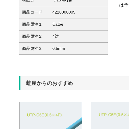
税区分
※10%対象
は予
商品コード
4220000005
商品属性１
Cat5e
商品属性２
4対
商品属性３
0.5mm
蛙屋からのおすすめ