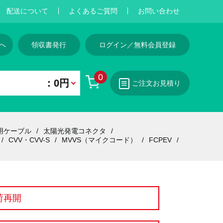
配送について
よくあるご質問
お問い合わせ
へ
領収書発行
ログイン／無料会員登録
0
：0円
ご注文お見積り
用ケーブル
太陽光発電コネクタ
CVV・CVV-S
MVVS（マイクコード）
FCPEV
荷再開