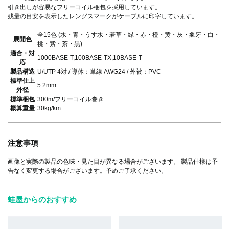
引き出しが容易なフリーコイル梱包を採用しています。
残量の目安を表示したレングスマークがケーブルに印字しています。
全15色 (水・青・うす水・若草・緑・赤・橙・黄・灰・象牙・白・
展開色
桃・紫・茶・黒)
適合・対
1000BASE-T,100BASE-TX,10BASE-T
応
製品構造
U/UTP 4対 / 導体：単線 AWG24 / 外被：PVC
標準仕上
5.2mm
外径
標準梱包
300m/フリーコイル巻き
概算重量
30kg/km
注意事項
画像と実際の製品の色味・見た目が異なる場合がございます。 製品仕様は予
告なく変更する場合がございます。予めご了承ください。
蛙屋からのおすすめ