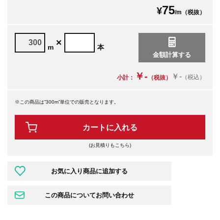
75
¥
/m（税抜）
×
m
本
￥-
￥-
（税込）
小計：
（税抜）
※この商品は”300m”単位での販売となります。
カートに入れる
(お見積りもこちら)