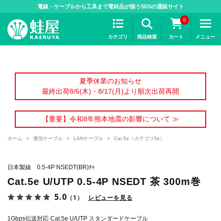
>
電線・ケーブルから工具まで電材品が揃うSDSの通販サイト
0
カテゴリ
商品検索
カート
メニュー
夏季休業のお知らせ
最終出荷8/6(木)・8/17(月)より順次出荷再開
【重要】令和8年熊本地震の影響について ≫
ホーム
>
通信ケーブル
>
LANケーブル
>
Cat.5e（カテゴリ5e）
日本製線 0.5-4P NSEDT(BR)ﾁｬ
Cat.5e U/UTP 0.5-4P NSEDT 茶 300m巻
5.0
（1）
レビューを見る
1Gbps伝送対応 Cat.5e U/UTP スタンダードケーブル