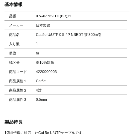
基本情報
品番
0.5-4P NSEDT(BR)ﾁｬ
メーカー
日本製線
商品名
Cat.5e U/UTP 0.5-4P NSEDT 茶 300m巻
入り数
1
単位
m
税区分
※10%対象
商品コード
4220000003
商品属性１
Cat5e
商品属性２
4対
商品属性３
0.5mm
製品特長
1Gbit伝送に対応したCat.5e U/UTPケーブルです。