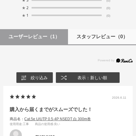
★
3
(0)
★
2
(0)
★
1
(0)
ユーザーレビュー
（1）
スタッフレビュー
（0）
絞り込み
表示：新しい順
2026.6.11
購入から届くまでがスムーズでした！
商品名：
Cat.5e U/UTP 0.5-4P NSEDT 白 300m巻
使用用途
:工事
商品の使用感
:良い