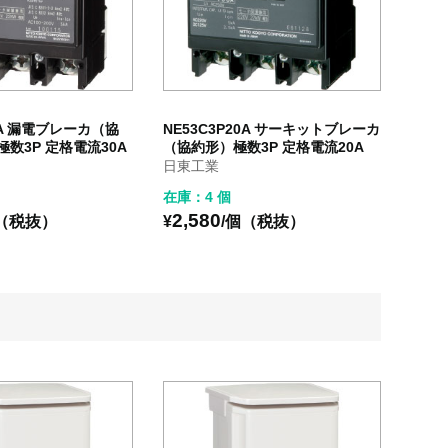
30A 漏電ブレーカ（協
NE53C3P20A サーキットブレーカ
極数3P 定格電流30A
（協約形）極数3P 定格電流20A
日東工業
在庫：4 個
2,580
個（税抜）
¥
/個（税抜）