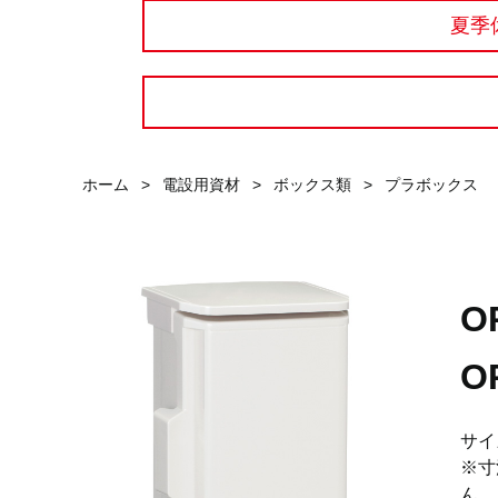
夏季
ホーム
>
電設用資材
>
ボックス類
>
プラボックス
O
O
サイ
※寸
ん。