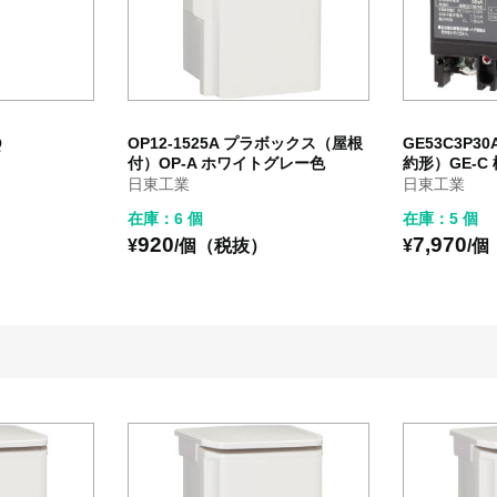
Q
OP12-1525A プラボックス（屋根
GE53C3P
付）OP-A ホワイトグレー色
約形）GE-C 
日東工業
日東工業
在庫：6 個
在庫：5 個
）
920
7,970
¥
/個（税抜）
¥
/