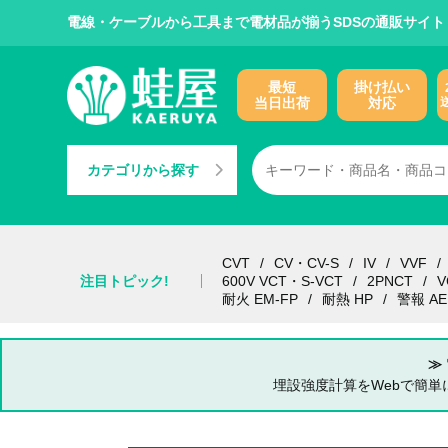
電線・ケーブルから工具まで電材品が揃うSDSの通販サイト
最短
掛け払い
当日出荷
対応
カテゴリから探す
CVT
CV・CV-S
IV
VVF
注目トピック!
600V VCT・S-VCT
2PNCT
V
耐火 EM-FP
耐熱 HP
警報 AE
≫
埋設強度計算をWebで簡