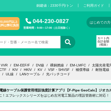
銅建値：
2
3
3
0
千円/トン
ご利用ガイド
044-230-0827
20,000円以上
はじめての方
送料は弊社負担
営業時間：9:00～17:00（土日祝除く）
カート内
合計金額
（税抜）
VVR
EM-EEF/F
DV線
裸銅撚線
EM-LMFC
太陽光発電
CTF
KIV
HKIV
KV
VSF・SHVSF
補償導線
耐熱電線
UL線
LANケーブル
光パッチコード
 電線ケーブル保護管用埋設強度計算アプリ【F-Pipe GeoCalc】ジオカ
単に！エフレックスシリーズをはじめ古河電工製品の埋設管路材に対応！