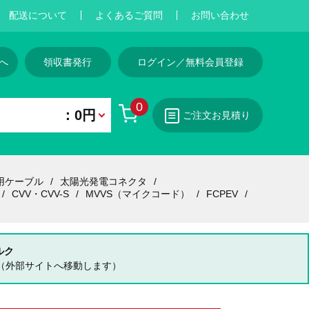
配送について
よくあるご質問
お問い合わせ
へ
領収書発行
ログイン／無料会員登録
0
：0円
ご注文お見積り
用ケーブル
太陽光発電コネクタ
CVV・CVV-S
MVVS（マイクコード）
FCPEV
ルク
（外部サイトへ移動します）