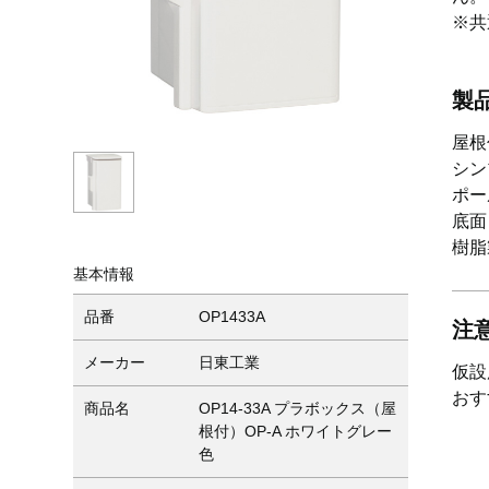
※共
製
屋根
シン
ポー
底面
樹脂
基本情報
品番
OP1433A
注
メーカー
日東工業
仮設
おす
商品名
OP14-33A プラボックス（屋
根付）OP-A ホワイトグレー
色