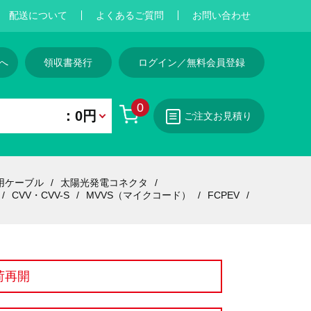
配送について
よくあるご質問
お問い合わせ
へ
領収書発行
ログイン／無料会員登録
0
：0円
ご注文お見積り
用ケーブル
太陽光発電コネクタ
CVV・CVV-S
MVVS（マイクコード）
FCPEV
荷再開