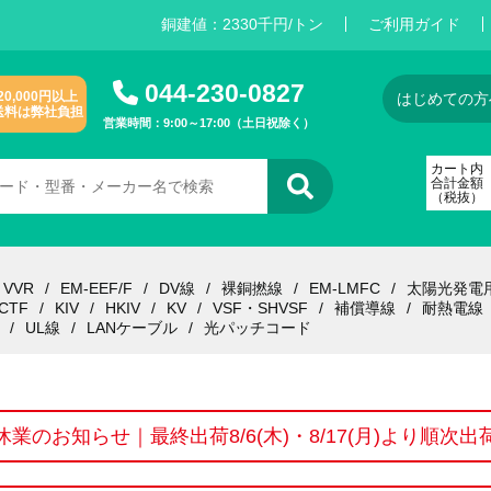
銅建値：
2
3
3
0
千円/トン
ご利用ガイド
044-230-0827
20,000円以上
はじめての方
送料は弊社負担
営業時間：9:00～17:00（土日祝除く）
カート内
合計金額
（税抜）
VVR
EM-EEF/F
DV線
裸銅撚線
EM-LMFC
太陽光発電
CTF
KIV
HKIV
KV
VSF・SHVSF
補償導線
耐熱電線
UL線
LANケーブル
光パッチコード
休業のお知らせ｜最終出荷8/6(木)・8/17(月)より順次出