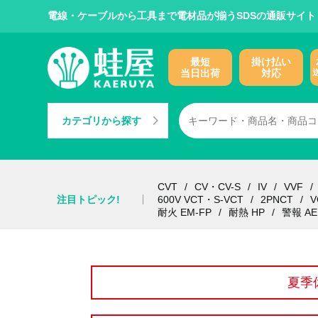
電線・ケーブルから工具まで電材品が揃うSDSの通販サイト
最短
掛け払い
当日出荷
対応
カテゴリから探す
CVT
CV・CV-S
IV
VVF
注目トピック!
600V VCT・S-VCT
2PNCT
V
耐火 EM-FP
耐熱 HP
警報 AE
夏季