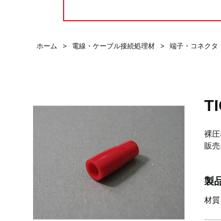
ホーム
>
電線・ケーブル接続処理材
>
端子・コネクタ
T
裸圧
販売
製
材質