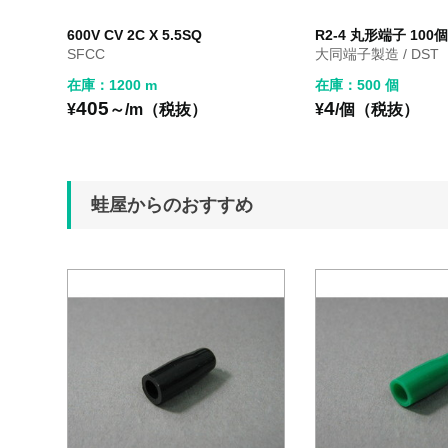
600V CV 2C X 5.5SQ
R2-4 丸形端子 100
SFCC
大同端子製造 / DST
在庫：1200 m
在庫：500 個
405
4
¥
～/m（税抜）
¥
/個（税抜）
蛙屋からのおすすめ