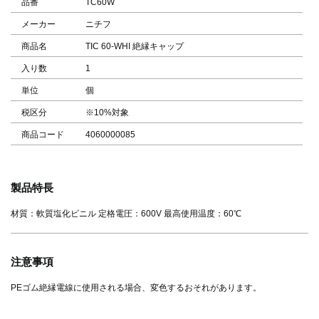
品番
TC60W
メーカー
ニチフ
商品名
TIC 60-WHI 絶縁キャップ
入り数
1
単位
個
税区分
※10%対象
商品コード
4060000085
製品特長
材質：軟質塩化ビニル 定格電圧：600V 最高使用温度：60℃
注意事項
PEゴム絶縁電線に使用される場合、変色するおそれがあります。