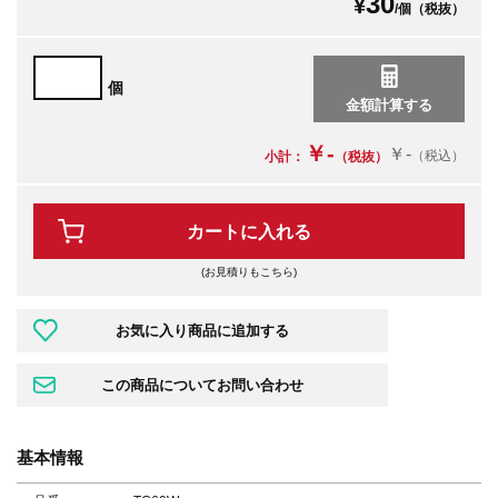
30
¥
/個（税抜）
個
￥-
￥-
（税込）
小計：
（税抜）
カートに入れる
(お見積りもこちら)
基本情報