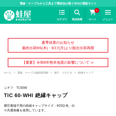
>
電線・ケーブルから工具まで電材品が揃うSDSの通販サイト
0
カテゴリ
商品検索
カート
メニュー
夏季休業のお知らせ
最終出荷8/6(木)・8/17(月)より順次出荷再開
【重要】令和8年熊本地震の影響について ≫
ホーム
>
電線・ケーブル接続処理材
>
端子・コネクタ
>
絶縁キャップ
ニチフ TC60W
TIC 60-WHI 絶縁キャップ
裸圧着端子用の絶縁キャップサイズ：60SQ 色：白
※共通画像を使用しています。