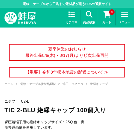
>
電線・ケーブルから工具まで電材品が揃うSDSの通販サイト
0
カテゴリ
商品検索
カート
メニュー
夏季休業のお知らせ
最終出荷8/6(木)・8/17(月)より順次出荷再開
【重要】令和8年熊本地震の影響について ≫
ホーム
>
電線・ケーブル接続処理材
>
端子・コネクタ
>
絶縁キャップ
ニチフ TC2-L
TIC 2-BLU 絶縁キャップ 100個入り
裸圧着端子用の絶縁キャップサイズ：2SQ 色：青
※共通画像を使用しています。