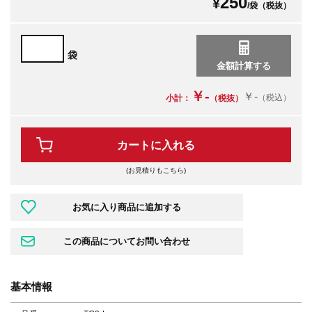
250
¥
/袋（税抜）
袋
￥-
￥-
（税込）
小計：
（税抜）
カートに入れる
(お見積りもこちら)
基本情報