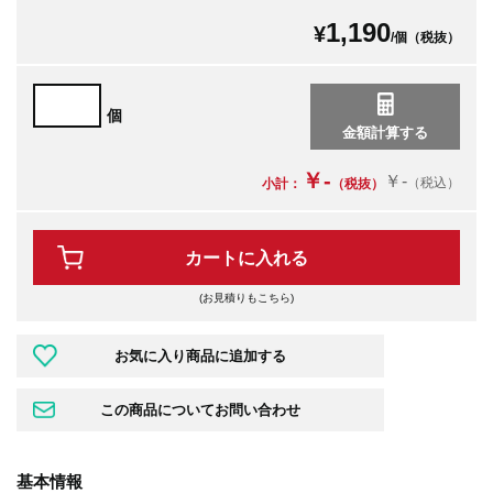
1,190
¥
/個（税抜）
個
￥-
￥-
（税込）
小計：
（税抜）
カートに入れる
(お見積りもこちら)
基本情報