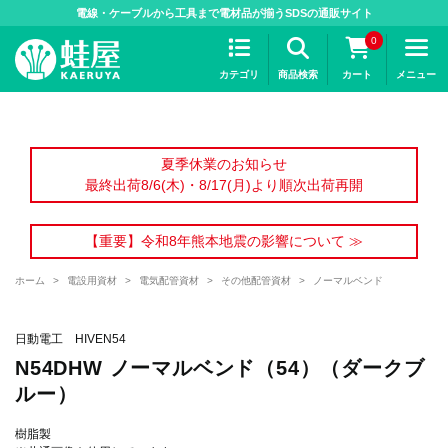
>
電線・ケーブルから工具まで電材品が揃うSDSの通販サイト
0
カテゴリ
商品検索
カート
メニュー
夏季休業のお知らせ
最終出荷8/6(木)・8/17(月)より順次出荷再開
【重要】令和8年熊本地震の影響について ≫
ホーム
>
電設用資材
>
電気配管資材
>
その他配管資材
>
ノーマルベンド
日動電工 HIVEN54
N54DHW ノーマルベンド（54）（ダークブ
ルー）
樹脂製