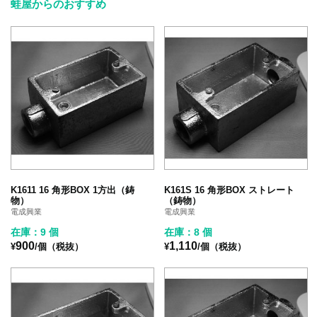
蛙屋からのおすすめ
K1611 16 角形BOX 1方出（鋳
K161S 16 角形BOX ストレート
物）
（鋳物）
電成興業
電成興業
在庫：9 個
在庫：8 個
900
1,110
¥
/個（税抜）
¥
/個（税抜）