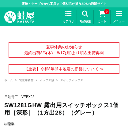
>
電線・ケーブルから工具まで電材品が揃うSDSの通販サイト
0
カテゴリ
商品検索
カート
メニュー
夏季休業のお知らせ
最終出荷8/6(木)・8/17(月)より順次出荷再開
【重要】令和8年熊本地震の影響について ≫
ホーム
>
電設用資材
>
ボックス類
>
スイッチボックス
日動電工 VEBX28
SW1281GHW 露出用スイッチボックス1個
用［深形］（1方出28）（グレー）
樹脂製