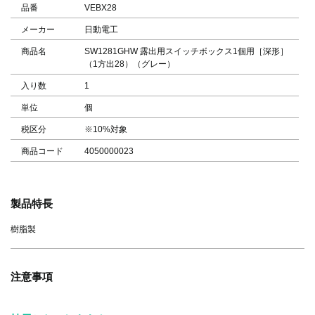
品番
VEBX28
メーカー
日動電工
商品名
SW1281GHW 露出用スイッチボックス1個用［深形］
（1方出28）（グレー）
入り数
1
単位
個
税区分
※10%対象
商品コード
4050000023
製品特長
樹脂製
注意事項