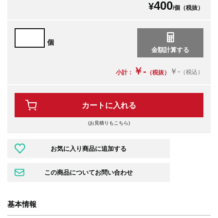
400
¥
/個（税抜）
個
￥-
￥-
（税込）
小計：
（税抜）
カートに入れる
(お見積りもこちら)
基本情報