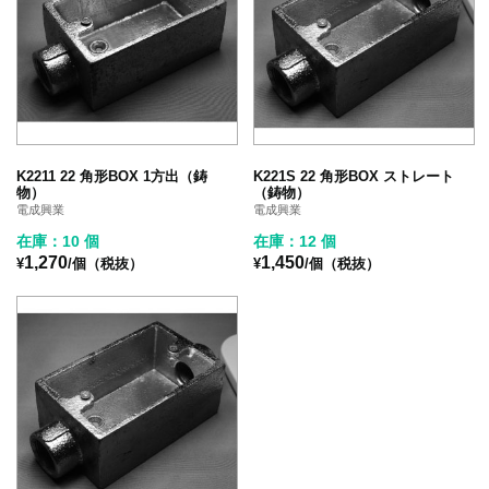
K2211 22 角形BOX 1方出（鋳
K221S 22 角形BOX ストレート
物）
（鋳物）
電成興業
電成興業
在庫：10 個
在庫：12 個
1,270
1,450
¥
/個（税抜）
¥
/個（税抜）