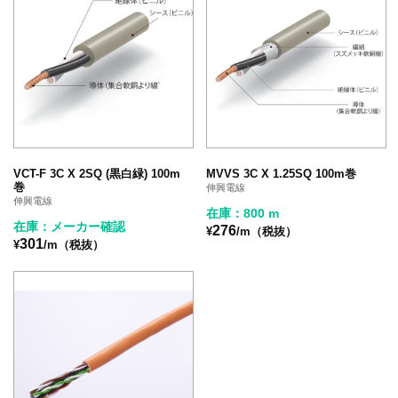
VCT-F 3C X 2SQ (黒白緑) 100m
MVVS 3C X 1.25SQ 100m巻
巻
伸興電線
伸興電線
在庫：800 m
在庫：メーカー確認
276
¥
/m（税抜）
301
¥
/m（税抜）