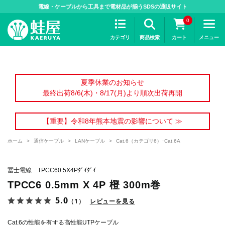
>
電線・ケーブルから工具まで電材品が揃うSDSの通販サイト
0
カテゴリ
商品検索
カート
メニュー
夏季休業のお知らせ
最終出荷8/6(木)・8/17(月)より順次出荷再開
【重要】令和8年熊本地震の影響について ≫
ホーム
>
通信ケーブル
>
LANケーブル
>
Cat.6（カテゴリ6）･Cat.6A
冨士電線 TPCC60.5X4Pﾀﾞｲﾀﾞｲ
TPCC6 0.5mm X 4P 橙 300m巻
5.0
（1）
レビューを見る
Cat.6の性能を有する高性能UTPケーブル