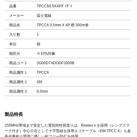
品番
TPCC60.5X4Pﾀﾞｲﾀﾞｲ
メーカー
冨士電線
商品名
TPCC6 0.5mm X 4P 橙 300m巻
入り数
1
単位
箱
税区分
※10%対象
商品コード
3G00D7ADOGFJ300B
商品属性１
TPCC6
商品属性２
4対
商品属性３
0.5mm
製品特長
250MHz帯域まで安定した電気特性荷造りは、ReelexⅡを採用（レングスマ
ーク付き）中心介在として十字型紐を採用エコケーブル（EM-TPCC 6）も各
色在庫有り環境に優しい鉛フリーPVCを採用