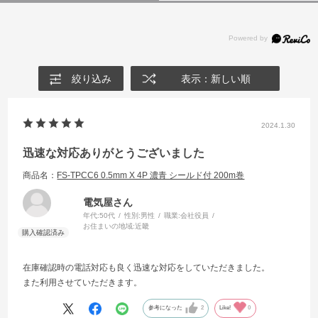
絞り込み
表示：新しい順
2024.1.30
迅速な対応ありがとうございました
商品名：
FS-TPCC6 0.5mm X 4P 濃青 シールド付 200m巻
電気屋さん
年代:
50代
性別:
男性
職業:
会社役員
お住まいの地域:
近畿
在庫確認時の電話対応も良く迅速な対応をしていただきました。
また利用させていただきます。
参考になった
2
Like!
0