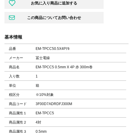
基本情報
品番
EM-TPCC50.5X4Pｱｶ
メーカー
冨士電線
商品名
EM-TPCC5 0.5mm X 4P 赤 300m巻
入り数
1
単位
箱
税区分
※10%対象
商品コード
3F00D7ADRDFJ300M
商品属性１
EM-TPCC5
商品属性２
4対
商品属性３
0.5mm