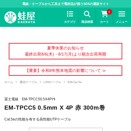
>
電線・ケーブルから工具まで電材品が揃うSDSの通販サイト
0
カテゴリ
商品検索
カート
メニュー
夏季休業のお知らせ
最終出荷8/6(木)・8/17(月)より順次出荷再開
【重要】令和8年熊本地震の影響について ≫
ホーム
>
通信ケーブル
>
LANケーブル
>
EM-Cat.5e
冨士電線 EM-TPCC50.5X4Pｱｶ
EM-TPCC5 0.5mm X 4P 赤 300m巻
Cat.5eの性能を有する高性能UTPケーブル