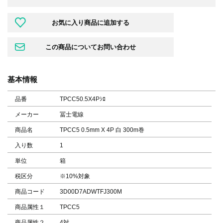
基本情報
品番
TPCC50.5X4Pｼﾛ
メーカー
冨士電線
商品名
TPCC5 0.5mm X 4P 白 300m巻
入り数
1
単位
箱
税区分
※10%対象
商品コード
3D00D7ADWTFJ300M
商品属性１
TPCC5
商品属性２
4対