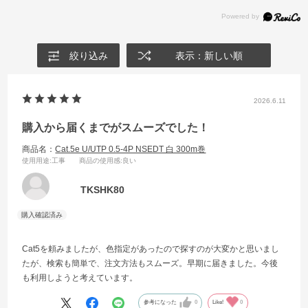
絞り込み
表示：新しい順
2026.6.11
購入から届くまでがスムーズでした！
商品名：
Cat.5e U/UTP 0.5-4P NSEDT 白 300m巻
使用用途
:工事
商品の使用感
:良い
TKSHK80
Cat5を頼みましたが、色指定があったので探すのが大変かと思いまし
たが、検索も簡単で、注文方法もスムーズ。早期に届きました。今後
も利用しようと考えています。
参考になった
0
Like!
0