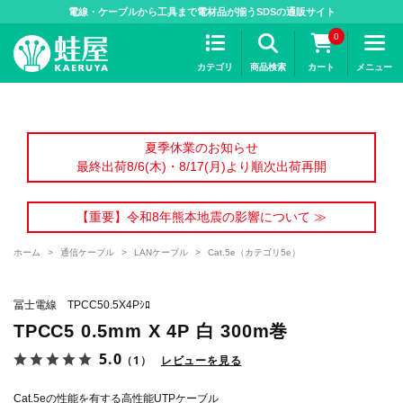
>
電線・ケーブルから工具まで電材品が揃うSDSの通販サイト
0
カテゴリ
商品検索
カート
メニュー
夏季休業のお知らせ
最終出荷8/6(木)・8/17(月)より順次出荷再開
【重要】令和8年熊本地震の影響について ≫
ホーム
>
通信ケーブル
>
LANケーブル
>
Cat.5e（カテゴリ5e）
冨士電線 TPCC50.5X4Pｼﾛ
TPCC5 0.5mm X 4P 白 300m巻
5.0
（1）
レビューを見る
Cat.5eの性能を有する高性能UTPケーブル