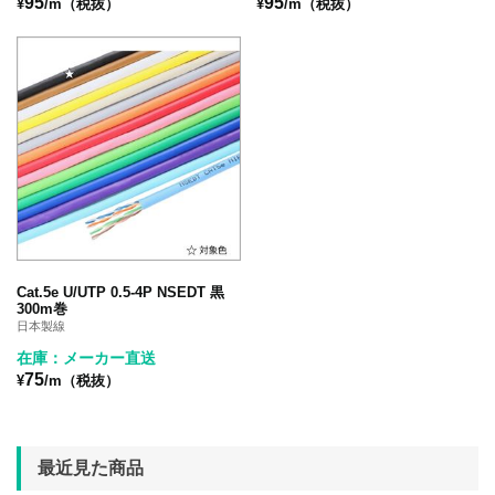
95
95
¥
/m（税抜）
¥
/m（税抜）
Cat.5e U/UTP 0.5-4P NSEDT 黒
300m巻
日本製線
在庫：メーカー直送
75
¥
/m（税抜）
最近見た商品