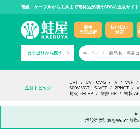
電線・ケーブルから工具まで電材品が揃うSDSの通販サイト
最短
掛け払い
当日出荷
対応
カテゴリから探す
CVT
CV・CV-S
IV
VVF
注目トピック!
600V VCT・S-VCT
2PNCT
V
耐火 EM-FP
耐熱 HP
警報 AE
≫
埋設強度計算をWebで簡