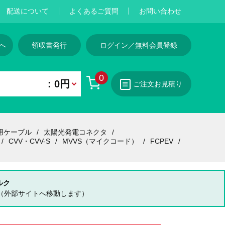
配送について
よくあるご質問
お問い合わせ
へ
領収書発行
ログイン／無料会員登録
0
：0円
ご注文お見積り
用ケーブル
太陽光発電コネクタ
CVV・CVV-S
MVVS（マイクコード）
FCPEV
ルク
（外部サイトへ移動します）