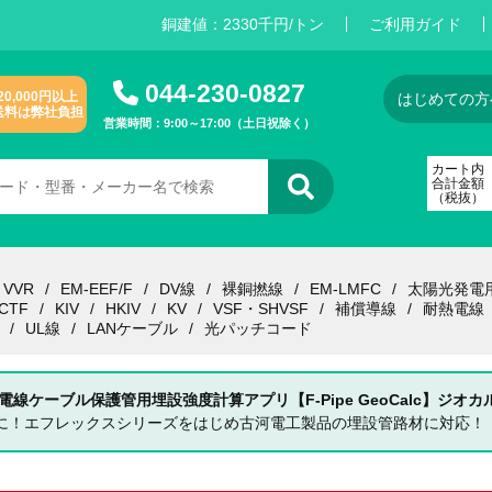
銅建値：
2
3
3
0
千円/トン
ご利用ガイド
044-230-0827
20,000円以上
はじめての方
送料は弊社負担
営業時間：9:00～17:00（土日祝除く）
カート内
合計金額
（税抜）
VVR
EM-EEF/F
DV線
裸銅撚線
EM-LMFC
太陽光発電
CTF
KIV
HKIV
KV
VSF・SHVSF
補償導線
耐熱電線
UL線
LANケーブル
光パッチコード
 電線ケーブル保護管用埋設強度計算アプリ【F-Pipe GeoCalc】ジオカ
単に！エフレックスシリーズをはじめ古河電工製品の埋設管路材に対応！