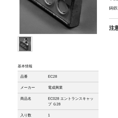
鋳鉄
注
基本情報
品番
EC28
メーカー
電成興業
商品名
EC028 エントランスキャッ
プ Ｇ28
入り数
1