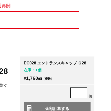
荷再開
EC028 エントランスキャップ Ｇ28
28
在庫：3 個
1,760
¥
/個（税抜）
防ぐ
個