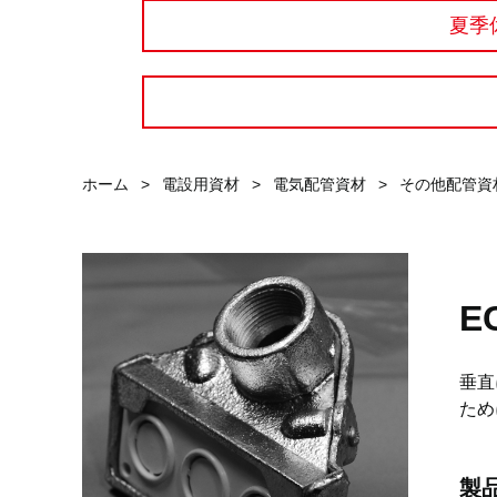
夏季
ホーム
>
電設用資材
>
電気配管資材
>
その他配管資
E
垂直
ため
製