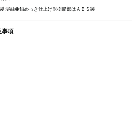
製 溶融亜鉛めっき仕上げ※樹脂部はＡＢＳ製
意事項