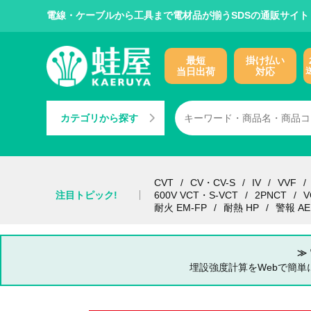
電線・ケーブルから工具まで電材品が揃うSDSの通販サイト
最短
掛け払い
当日出荷
対応
カテゴリから探す
CVT
CV・CV-S
IV
VVF
注目トピック!
600V VCT・S-VCT
2PNCT
V
耐火 EM-FP
耐熱 HP
警報 AE
≫
埋設強度計算をWebで簡