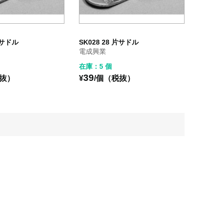
 片サドル
SK028 28 片サドル
電成興業
在庫：5 個
39
税抜）
¥
/個（税抜）