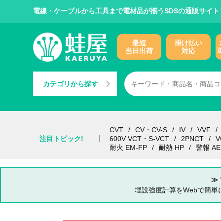
電線・ケーブルから工具まで電材品が揃うSDSの通販サイト
最短
掛け払い
当日出荷
対応
カテゴリから探す
CVT
CV・CV-S
IV
VVF
注目トピック!
600V VCT・S-VCT
2PNCT
V
耐火 EM-FP
耐熱 HP
警報 AE
≫
埋設強度計算をWebで簡