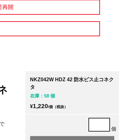
荷再開
NKZ042W HDZ 42 防水ビス止コネク
コネ
タ
在庫：58 個
1,220
¥
/個（税抜）
で
個