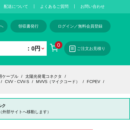
配送について
よくあるご質問
お問い合わせ
へ
領収書発行
ログイン／無料会員登録
0
：0円
ご注文お見積り
用ケーブル
太陽光発電コネクタ
CVV・CVV-S
MVVS（マイクコード）
FCPEV
ルク
（外部サイトへ移動します）