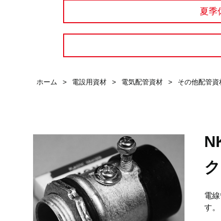
夏季
ホーム
>
電設用資材
>
電気配管資材
>
その他配管資
N
ク
電線
す。