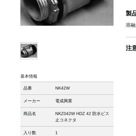
製
溶融
注
基本情報
品番
NK42W
メーカー
電成興業
商品名
NKZ042W HDZ 42 防水ビス
止コネクタ
入り数
1