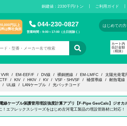
銅建値：
2
3
3
0
千円/トン
ご利用ガイド
044-230-0827
20,000円以上
はじめての方
送料は弊社負担
営業時間：9:00～17:00（土日祝除く）
カート内
合計金額
（税抜）
VVR
EM-EEF/F
DV線
裸銅撚線
EM-LMFC
太陽光発電
CTF
KIV
HKIV
KV
VSF・SHVSF
補償導線
耐熱電線
UL線
LANケーブル
光パッチコード
 電線ケーブル保護管用埋設強度計算アプリ【F-Pipe GeoCalc】ジオカ
単に！エフレックスシリーズをはじめ古河電工製品の埋設管路材に対応！