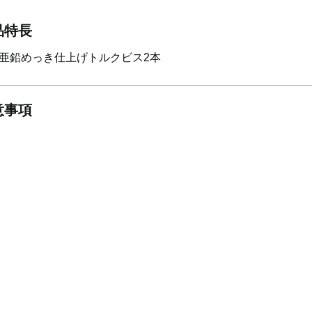
品特長
亜鉛めっき仕上げトルクビス2本
意事項