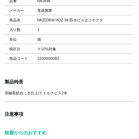
品番
NK36W
メーカー
電成興業
商品名
NKZ036W HDZ 36 防水ビス止コネクタ
入り数
1
単位
個
税区分
※10%対象
商品コード
3330000093
製品特長
溶融亜鉛めっき仕上げ トルクビス2本
注意事項
蛙屋からのおすすめ