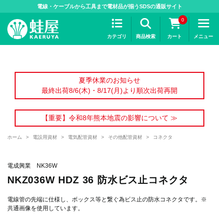
>
電線・ケーブルから工具まで電材品が揃うSDSの通販サイト
0
カテゴリ
商品検索
カート
メニュー
夏季休業のお知らせ
最終出荷8/6(木)・8/17(月)より順次出荷再開
【重要】令和8年熊本地震の影響について ≫
ホーム
>
電設用資材
>
電気配管資材
>
その他配管資材
>
コネクタ
電成興業 NK36W
NKZ036W HDZ 36 防水ビス止コネクタ
電線管の先端に仕様し、ボックス等と繋ぐ為ビス止の防水コネクタです。※
共通画像を使用しています。