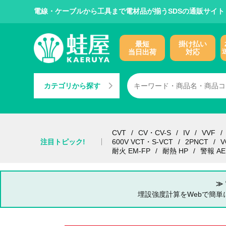
電線・ケーブルから工具まで電材品が揃うSDSの通販サイト
最短
掛け払い
当日出荷
対応
カテゴリから探す
CVT
CV・CV-S
IV
VVF
注目トピック!
600V VCT・S-VCT
2PNCT
V
耐火 EM-FP
耐熱 HP
警報 AE
≫
埋設強度計算をWebで簡