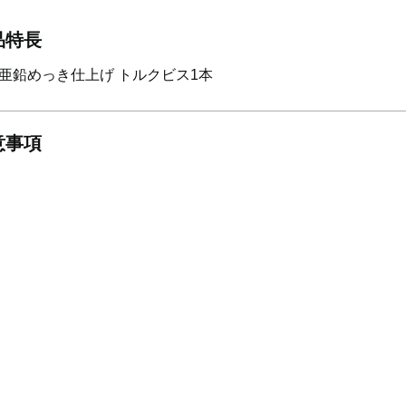
品特長
亜鉛めっき仕上げ トルクビス1本
意事項