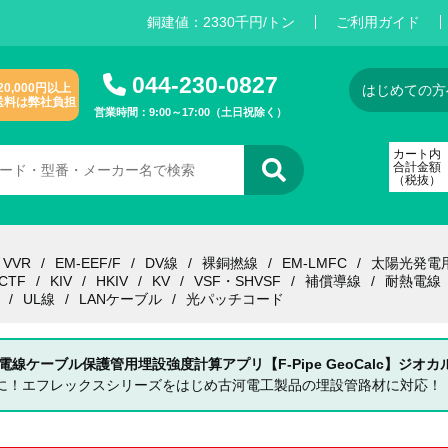
銅建値：
2
3
3
0
千円/トン
ご利用ガイド
044-230-0827
20,000円以上
はじめての方
送料は弊社負担
営業時間：9:00～17:00（土日祝除く）
カート内
合計金額
（税抜）
VVR
EM-EEF/F
DV線
裸銅撚線
EM-LMFC
太陽光発電
CTF
KIV
HKIV
KV
VSF・SHVSF
補償導線
耐熱電線
UL線
LANケーブル
光パッチコード
 電線ケーブル保護管用埋設強度計算アプリ【F-Pipe GeoCalc】ジオカ
単に！エフレックスシリーズをはじめ古河電工製品の埋設管路材に対応！