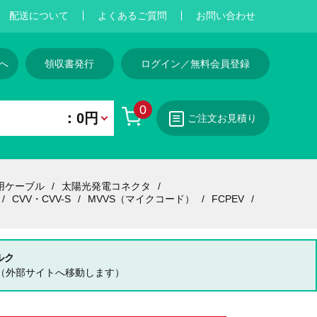
配送について
よくあるご質問
お問い合わせ
へ
領収書発行
ログイン／無料会員登録
0
：0円
ご注文お見積り
用ケーブル
太陽光発電コネクタ
CVV・CVV-S
MVVS（マイクコード）
FCPEV
ルク
（外部サイトへ移動します）