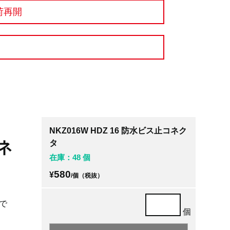
荷再開
NKZ016W HDZ 16 防水ビス止コネク
コネ
タ
在庫：48 個
580
¥
/個（税抜）
で
個