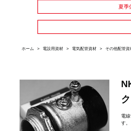
夏季
ホーム
>
電設用資材
>
電気配管資材
>
その他配管資
N
ク
電線
す。