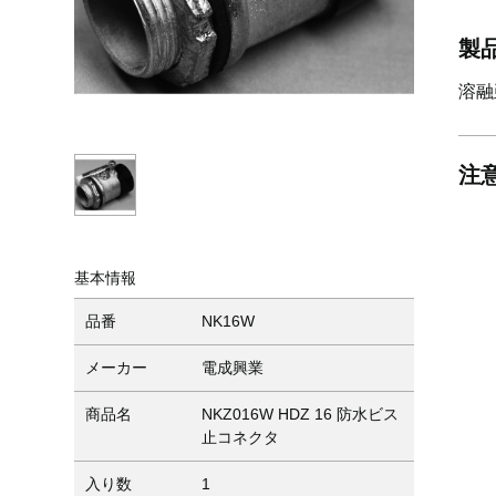
製
溶融
注
基本情報
品番
NK16W
メーカー
電成興業
商品名
NKZ016W HDZ 16 防水ビス
止コネクタ
入り数
1