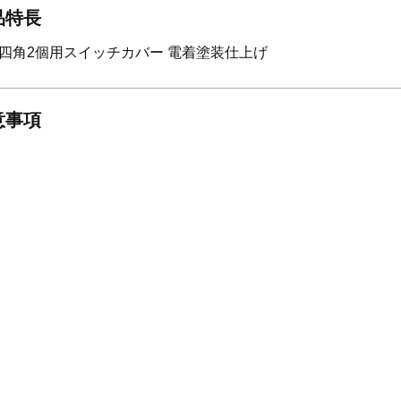
品特長
四角2個用スイッチカバー 電着塗装仕上げ
意事項