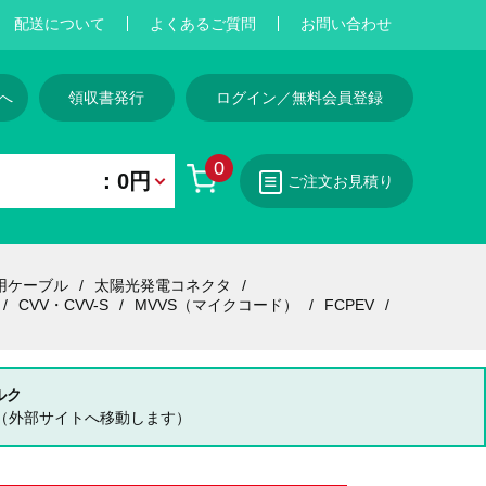
配送について
よくあるご質問
お問い合わせ
へ
領収書発行
ログイン／無料会員登録
0
：0円
ご注文お見積り
用ケーブル
太陽光発電コネクタ
CVV・CVV-S
MVVS（マイクコード）
FCPEV
ルク
（外部サイトへ移動します）