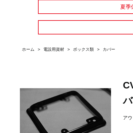
夏季
ホーム
>
電設用資材
>
ボックス類
>
カバー
C
バ
アウ