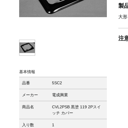
製
大形
注
基本情報
品番
5SC2
メーカー
電成興業
商品名
CVL2PSB 黒塗 119 2Pスイ
ッチ カバー
入り数
1