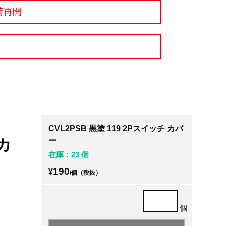
荷再開
CVL2PSB 黒塗 119 2Pスイッチ カバ
 カ
ー
在庫：23 個
190
¥
/個（税抜）
個