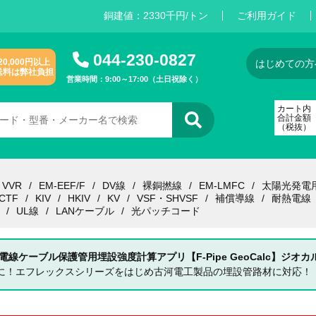
銅建値：
2
3
3
0
千円/トン
ご利用ガイド
044-230-0827
20,000円以上
はじめての方
送料は弊社負担
営業時間：9:00～17:00（土日祝除く）
カート内
合計金額
（税抜）
VVR
EM-EEF/F
DV線
裸銅撚線
EM-LMFC
太陽光発電
CTF
KIV
HKIV
KV
VSF・SHVSF
補償導線
耐熱電線
UL線
LANケーブル
光パッチコード
 電線ケーブル保護管用埋設強度計算アプリ【F-Pipe GeoCalc】ジオカ
単に！エフレックスシリーズをはじめ古河電工製品の埋設管路材に対応！