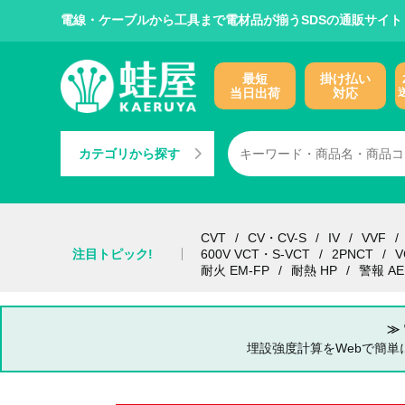
電線・ケーブルから工具まで電材品が揃うSDSの通販サイト
最短
掛け払い
当日出荷
対応
カテゴリから探す
CVT
CV・CV-S
IV
VVF
注目トピック!
600V VCT・S-VCT
2PNCT
V
耐火 EM-FP
耐熱 HP
警報 AE
≫
埋設強度計算をWebで簡