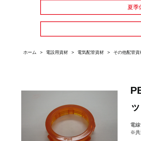
夏季
ホーム
>
電設用資材
>
電気配管資材
>
その他配管資
P
ッ
電線
※共