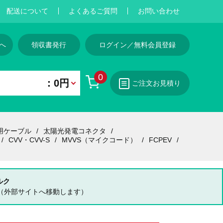
配送について
よくあるご質問
お問い合わせ
へ
領収書発行
ログイン／無料会員登録
0
：0円
ご注文お見積り
用ケーブル
太陽光発電コネクタ
CVV・CVV-S
MVVS（マイクコード）
FCPEV
ルク
（外部サイトへ移動します）