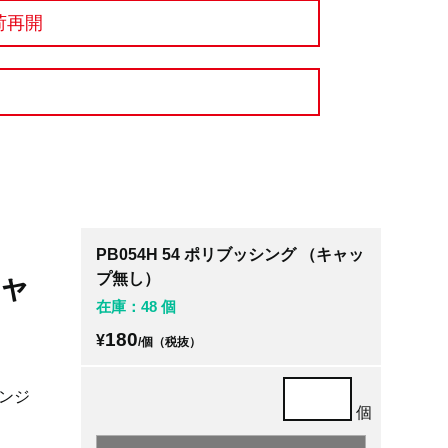
荷再開
PB054H 54 ポリブッシング （キャッ
キャ
プ無し）
在庫：48 個
180
¥
/個（税抜）
ンジ
個