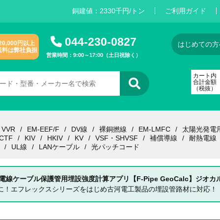
銅建値：
2
3
3
0
千円/トン
ご利用ガイド
044-230-0827
20,000円以上
はじめての方
送料は弊社負担
営業時間：9:00～17:00（土日祝除く）
カート内
合計金額
（税抜）
VVR
EM-EEF/F
DV線
裸銅撚線
EM-LMFC
太陽光発電
CTF
KIV
HKIV
KV
VSF・SHVSF
補償導線
耐熱電線
UL線
LANケーブル
光パッチコード
 電線ケーブル保護管用埋設強度計算アプリ【F-Pipe GeoCalc】ジオカ
単に！エフレックスシリーズをはじめ古河電工製品の埋設管路材に対応！