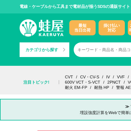
電線・ケーブルから工具まで電材品が揃うSDSの通販サイト
最短
掛け払い
当日出荷
対応
カテゴリから探す
CVT
CV・CV-S
IV
VVF
注目トピック!
600V VCT・S-VCT
2PNCT
V
耐火 EM-FP
耐熱 HP
警報 AE
≫
埋設強度計算をWebで簡