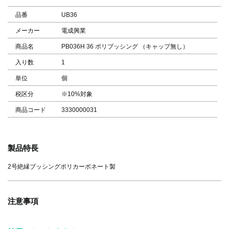
品番
UB36
メーカー
電成興業
商品名
PB036H 36 ポリブッシング （キャップ無し）
入り数
1
単位
個
税区分
※10%対象
商品コード
3330000031
製品特長
2号絶縁ブッシングポリカーボネート製
注意事項