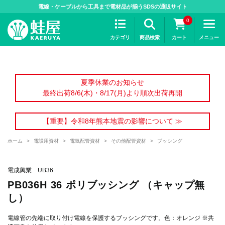
>
電線・ケーブルから工具まで電材品が揃うSDSの通販サイト
0
カテゴリ
商品検索
カート
メニュー
夏季休業のお知らせ
最終出荷8/6(木)・8/17(月)より順次出荷再開
【重要】令和8年熊本地震の影響について ≫
ホーム
>
電設用資材
>
電気配管資材
>
その他配管資材
>
ブッシング
電成興業 UB36
PB036H 36 ポリブッシング （キャップ無
し）
電線管の先端に取り付け電線を保護するブッシングです。色：オレンジ ※共