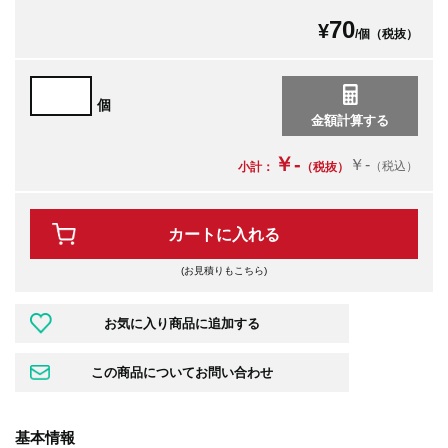
70
¥
/個（税抜）
個
￥-
￥-
（税込）
小計：
（税抜）
カートに入れる
(お見積りもこちら)
基本情報