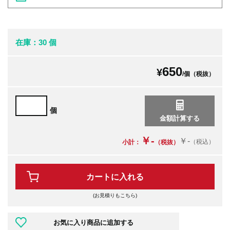
在庫：30 個
650
¥
/個（税抜）
個
￥-
￥-
（税込）
小計：
（税抜）
カートに入れる
(お見積りもこちら)