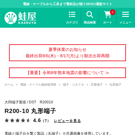
>
電線・ケーブルから工具まで電材品が揃うSDSの通販サイト
0
カテゴリ
商品検索
カート
メニュー
夏季休業のお知らせ
最終出荷8/6(木)・8/17(月)より順次出荷再開
【重要】令和8年熊本地震の影響について ≫
ホーム
>
電線・ケーブル接続処理材
>
端子・コネクタ
>
圧着端子
>
丸形端子
大同端子製造 / DST R20010
R200-10 丸形端子
4.6
（7）
レビューを見る
電線と端子台を繋ぐ製品（丸端子）※共通画像を使用しています。