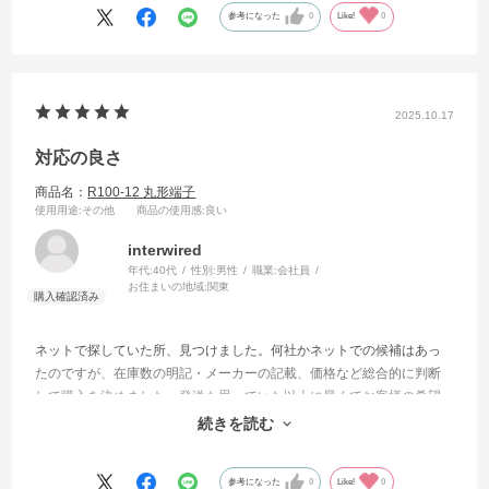
参考になった
0
Like!
0
2025.10.17
対応の良さ
商品名：
R100-12 丸形端子
使用用途
:その他
商品の使用感
:良い
interwired
年代:
40代
性別:
男性
職業:
会社員
お住まいの地域:
関東
ネットで探していた所、見つけました。何社かネットでの候補はあっ
たのですが、在庫数の明記・メーカーの記載、価格など総合的に判断
して購入を決めました。発送も思っていた以上に早くてお客様の希望
納期に間に合わせることが出来ました。また利用させて頂きたいで
続きを読む
す。
参考になった
0
Like!
0