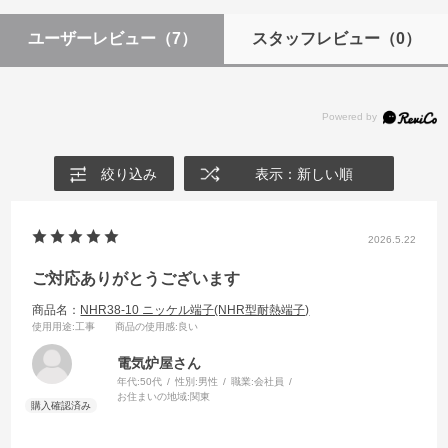
ユーザーレビュー
（7）
スタッフレビュー
（0）
絞り込み
表示：新しい順
2026.5.22
ご対応ありがとうございます
商品名：
NHR38-10 ニッケル端子(NHR型耐熱端子)
使用用途
:工事
商品の使用感
:良い
電気炉屋さん
年代:
50代
性別:
男性
職業:
会社員
お住まいの地域:
関東