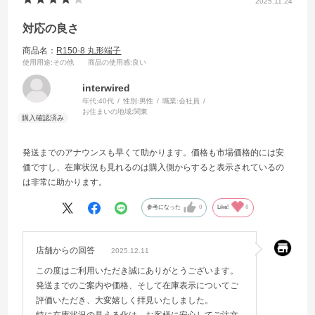
2025.11.24
対応の良さ
商品名：
R150-8 丸形端子
使用用途
:その他
商品の使用感
:良い
interwired
年代:
40代
性別:
男性
職業:
会社員
お住まいの地域:
関東
発送までのアナウンスも早くて助かります。価格も市場価格的には安
価ですし、在庫状況も見れるのは購入側からすると表示されているの
は非常に助かります。
参考になった
0
Like!
0
店舗からの回答
2025.12.11
この度はご利用いただき誠にありがとうございます。
発送までのご案内や価格、そして在庫表示についてご
評価いただき、大変嬉しく拝見いたしました。