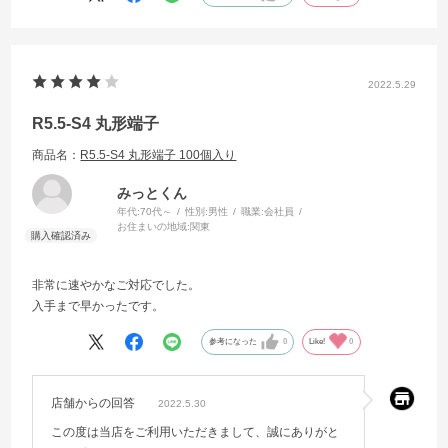
2022.5.29
R5.5-S4 丸形端子
商品名：
R5.5-S4 丸形端子 100個入り
みっとくん
年代:
70代～
性別:
男性
職業:
会社員
お住まいの地域:
関東
非常に速やかなご対応でした。
入手まで早かったです。
参考になった
0
Like!
0
店舗からの回答
2022.5.30
この度は当店をご利用いただきまして、誠にありがと