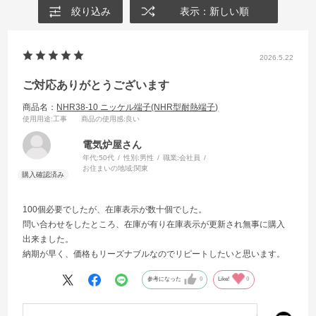
絞り込み
表示：新しい順
2026.5.22
ご対応ありがとうございます
商品名：
NHR38-10 ニッケル端子(NHR型耐熱端子)
使用用途
:工事
商品の使用感
:良い
電気炉屋さん
年代:
50代
性別:
男性
職業:
会社員
お住まいの地域:
関東
100個必要でしたが、在庫表示が数十個でした。
問い合わせをしたところ、在庫が有り在庫表示が更新され無事に購入
出来ました。
納期が早く、価格もリーズナブルなのでリピートしたいと思います。
参考になった
0
Like!
0