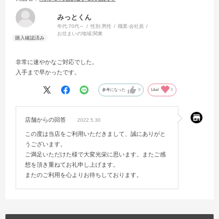
みっとくん
年代:
70代～
性別:
男性
職業:
会社員
お住まいの地域:
関東
非常に速やかなご対応でした。
入手まで早かったです。
参考になった
0
Like!
0
店舗からの回答
2022.5.30
この度は当店をご利用いただきまして、誠にありがと
うございます。
ご満足いただけた様で大変光栄に思います。またご感
想を頂き重ねてお礼申し上げます。
またのご利用を心よりお待ちしております。