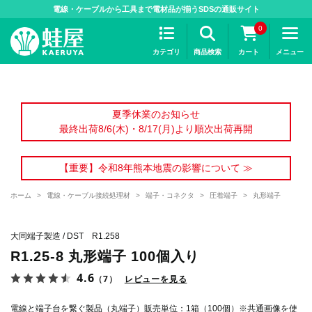
>
電線・ケーブルから工具まで電材品が揃うSDSの通販サイト
0
カテゴリ
商品検索
カート
メニュー
夏季休業のお知らせ
最終出荷8/6(木)・8/17(月)より順次出荷再開
【重要】令和8年熊本地震の影響について ≫
ホーム
>
電線・ケーブル接続処理材
>
端子・コネクタ
>
圧着端子
>
丸形端子
大同端子製造 / DST R1.258
R1.25-8 丸形端子 100個入り
4.6
（7）
レビューを見る
電線と端子台を繋ぐ製品（丸端子）販売単位：1箱（100個）※共通画像を使