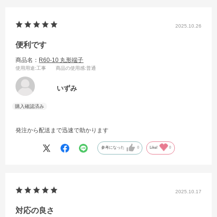
2025.10.26
便利です
商品名：
R60-10 丸形端子
使用用途
:工事
商品の使用感
:普通
いずみ
発注から配送まで迅速で助かります
参考になった
0
Like!
0
2025.10.17
対応の良さ