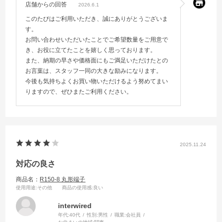
店舗からの回答
2026.6.1
このたびはご利用いただき、誠にありがとうございま
す。
お問い合わせいただいたことでご希望数量をご用意で
き、お役に立てたことを嬉しく思っております。
また、納期の早さや価格面にもご満足いただけたとの
お言葉は、スタッフ一同の大きな励みになります。
今後も気持ちよくお買い物いただけるよう努めてまい
りますので、ぜひまたご利用ください。
2025.11.24
対応の良さ
商品名：
R150-8 丸形端子
使用用途
:その他
商品の使用感
:良い
interwired
年代:
40代
性別:
男性
職業:
会社員