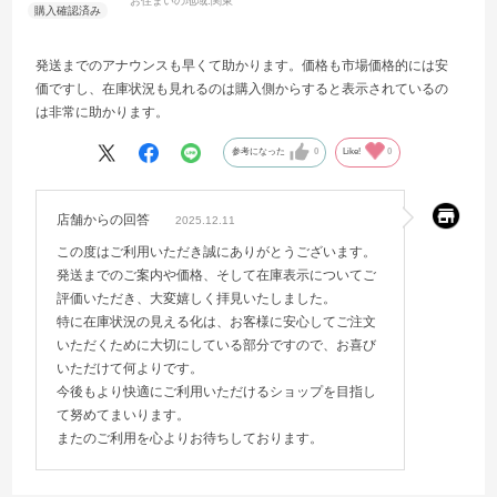
お住まいの地域:
関東
発送までのアナウンスも早くて助かります。価格も市場価格的には安
価ですし、在庫状況も見れるのは購入側からすると表示されているの
は非常に助かります。
参考になった
0
Like!
0
店舗からの回答
2025.12.11
この度はご利用いただき誠にありがとうございます。
発送までのご案内や価格、そして在庫表示についてご
評価いただき、大変嬉しく拝見いたしました。
特に在庫状況の見える化は、お客様に安心してご注文
いただくために大切にしている部分ですので、お喜び
いただけて何よりです。
今後もより快適にご利用いただけるショップを目指し
て努めてまいります。
またのご利用を心よりお待ちしております。