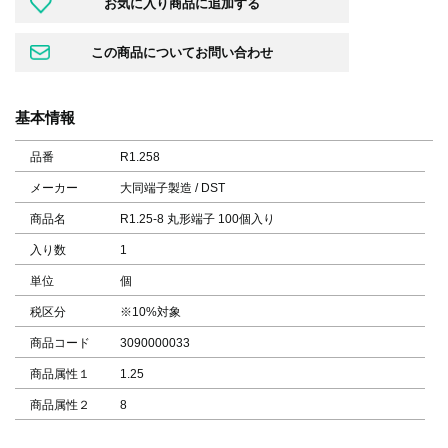
基本情報
品番
R1.258
メーカー
大同端子製造 / DST
商品名
R1.25-8 丸形端子 100個入り
入り数
1
単位
個
税区分
※10%対象
商品コード
3090000033
商品属性１
1.25
商品属性２
8