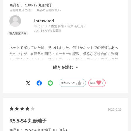
商品名：
R100-12 丸形端子
使用用途
:その他
商品の使用感
:良い
interwired
年代:
40代
性別:
男性
職業:
会社員
お住まいの地域:
関東
ネットで探していた所、見つけました。何社かネットでの候補はあっ
たのですが、在庫数の明記・メーカーの記載、価格など総合的に判断
して購入を決めました。発送も思っていた以上に早くてお客様の希望
納期に間に合わせることが出来ました。また利用させて頂きたいで
続きを読む
す。
参考になった
0
Like!
0
2022.5.29
R5.5-S4 丸形端子
商品名：
R5.5-S4 丸形端子 100個入り