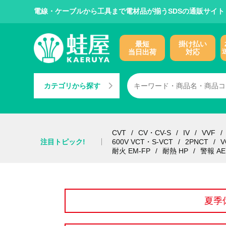
電線・ケーブルから工具まで電材品が揃うSDSの通販サイト
最短
掛け払い
当日出荷
対応
カテゴリから探す
CVT
CV・CV-S
IV
VVF
注目トピック!
600V VCT・S-VCT
2PNCT
V
耐火 EM-FP
耐熱 HP
警報 AE
夏季