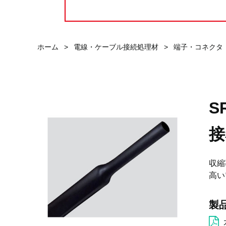
ホーム
>
電線・ケーブル接続処理材
>
端子・コネクタ
S
接
収縮
高い
製