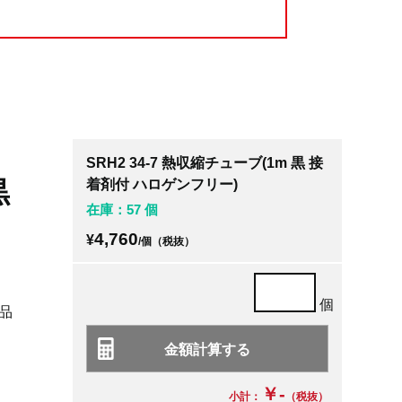
SRH2 34-7 熱収縮チューブ(1m 黒 接
黒
着剤付 ハロゲンフリー)
在庫：57 個
4,760
¥
/個（税抜）
個
品
￥-
小計：
（税抜）