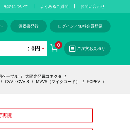
配送について
よくあるご質問
お問い合わせ
へ
領収書発行
ログイン／無料会員登録
0
：0円
ご注文お見積り
用ケーブル
太陽光発電コネクタ
CVV・CVV-S
MVVS（マイクコード）
FCPEV
荷再開