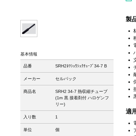
製
基本情報
品番
SRH2ﾈﾂｼｭｳｼｭｸﾁｭｰﾌﾞ34-7 B
メーカー
セルパック
商品名
SRH2 34-7 熱収縮チューブ
(1m 黒 接着剤付 ハロゲンフ
リー)
適
入り数
1
単位
個