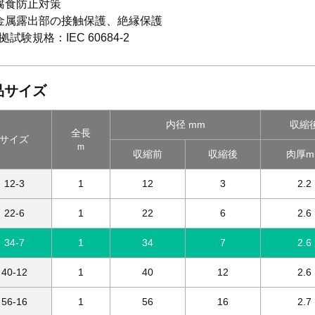
腐食防止対策
金属露出部の接触保護、絶縁保護
拠試験規格：IEC 60684-2
品サイズ
内径 mm
収縮
全長
サイズ
m
収縮前
収縮後
肉厚m
12-3
1
12
3
2.2
22-6
1
22
6
2.6
34-7
1
34
7
2.6
40-12
1
40
12
2.6
56-16
1
56
16
2.7