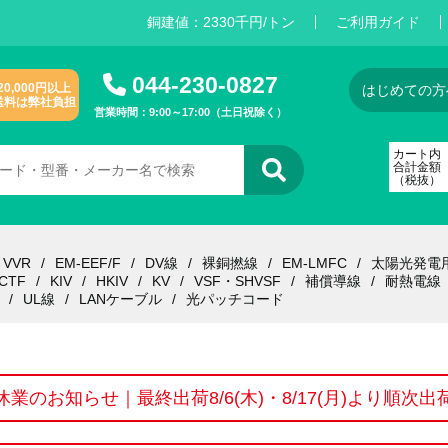
銅建値：
2
3
3
0
千円/トン
ご利用ガイド
044-230-0827
20,000円以上
はじめての方
送料は弊社負担
営業時間：9:00～17:00（土日祝除く）
カート内
合計金額
（税抜）
VVR
EM-EEF/F
DV線
裸銅撚線
EM-LMFC
太陽光発電
CTF
KIV
HKIV
KV
VSF・SHVSF
補償導線
耐熱電線
UL線
LANケーブル
光パッチコード
休業のお知らせ｜最終出荷8/6(木)・8/17(月)より順次出