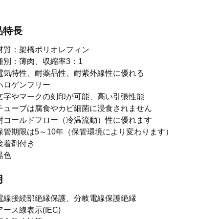
品特長
材質：架橋ポリオレフィン
種別：薄肉、収縮率3：1
電気特性、耐薬品性、耐紫外線性に優れる
ハロゲンフリー
文字やマークの刻印が可能、高い引張性能
チューブは腐食やカビ細菌に浸食されません
耐コールドフロー（冷温流動）性に優れます
保管期限は5～10年（保管環境により変わります）
接着剤付き
黒色
用
電線接続部絶縁保護、分岐電線保護絶縁
アース線表示(IEC)