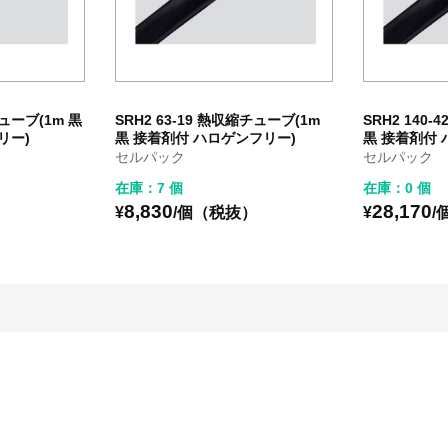
チューブ(1m 黒
SRH2 63-19 熱収縮チューブ(1m
SRH2 140
リー)
黒 接着剤付 ハロゲンフリー)
黒 接着剤付 
セルパック
セルパック
在庫：7 個
在庫：0 個
8,830
28,170
）
¥
/個（税抜）
¥
/