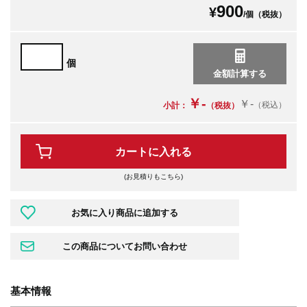
900
¥
/個（税抜）
個
￥-
￥-
（税込）
小計：
（税抜）
カートに入れる
(お見積りもこちら)
基本情報