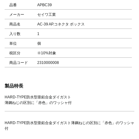
品番
APBC39
メーカー
セイワ工業
商品名
AC-39 AP.コネクタ ボックス
入り数
1
単位
個
税区分
※10%対象
商品コード
2310000008
製品特長
HARD-TYPE防水型亜鉛合金ダイガスト
薄鋼ねじの区別に「赤色」のワッシャ付
HARD-TYPE防水型亜鉛合金ダイガスト薄鋼ねじの区別に「赤色」のワッシャ
付