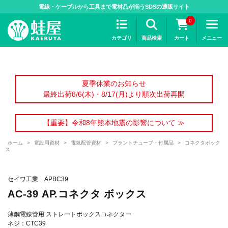
>
電線・ケーブルから工具まで電材品が揃うSDSの通販サイト
0
カテゴリ
商品検索
カート
メニュー
夏季休業のお知らせ
最終出荷8/6(木)・8/17(月)より順次出荷再開
【重要】令和8年熊本地震の影響について ≫
ホーム
>
電設用資材
>
電気配管資材
>
プラントチューブ・付属品
>
コネクタボック
ス
セイワ工業 APBC39
AC-39 AP.コネクタ ボックス
薄鋼電線管用 ストレートボックスコネクター
ネジ：CTC39