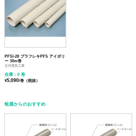
PFSI-28 プラフレキPFS アイボリ
ー 30m巻
古河電気工業
在庫：0 巻
5,090
¥
/巻（税抜）
蛙屋からのおすすめ