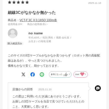
2025.11.10
細線3Cがなかなか無かった
商品名：
VCT-F 3C X 0.18SQ 100m巻
使用用途
:DIY
商品の使用感
:良い
no name
年代:
40代
性別:
男性
職業:
会社員
お住まいの地域:
近畿
このサイズの3芯ケーブルがなかなか見つからず（ロボット用の高級配
線はあるが）、やっと見つけられました。
価格もかなり安く、助かっております。
参考になった
0
Like!
0
店舗からの回答
2025.11.10
この度はご利用いただき誠にありがとうございます。
お探しの3芯ケーブルを当店で見つけていただけたとの
こと、大変嬉しく思います。