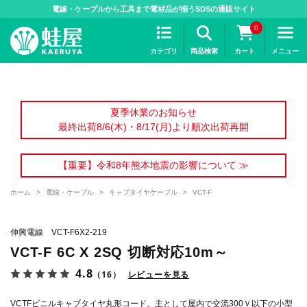
>
電線・ケーブルから工具まで電材品が揃うSDSの通販サイト
0
カテゴリ
商品検索
カート
メニュー
夏季休業のお知らせ
最終出荷8/6(木)・8/17(月)より順次出荷再開
【重要】令和8年熊本地震の影響について ≫
ホーム
>
電線・ケーブル
>
キャブタイヤケーブル
>
VCT-F
伸興電線 VCT-F6X2-219
VCT-F 6C X 2SQ 切断対応10m～
4.8
（16）
レビューを見る
VCTFビニルキャブタイヤ丸形コード。主として屋内で交流300Ｖ以下の小型