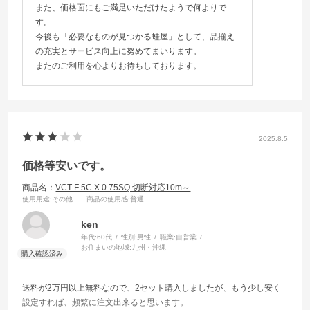
また、価格面にもご満足いただけたようで何よりで
す。
今後も「必要なものが見つかる蛙屋」として、品揃え
の充実とサービス向上に努めてまいります。
またのご利用を心よりお待ちしております。
2025.8.5
価格等安いです。
商品名：
VCT-F 5C X 0.75SQ 切断対応10m～
使用用途
:その他
商品の使用感
:普通
ken
年代:
60代
性別:
男性
職業:
自営業
お住まいの地域:
九州・沖縄
送料が2万円以上無料なので、2セット購入しましたが、もう少し安く
設定すれば、頻繁に注文出来ると思います。