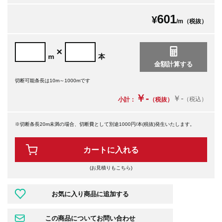
601
¥
/m（税抜）
×
m
本
切断可能条長は10m～1000mです
￥-
￥-
（税込）
小計：
（税抜）
※切断条長20m未満の場合、切断費として別途1000円/本(税抜)発生いたします。
カートに入れる
(お見積りもこちら)