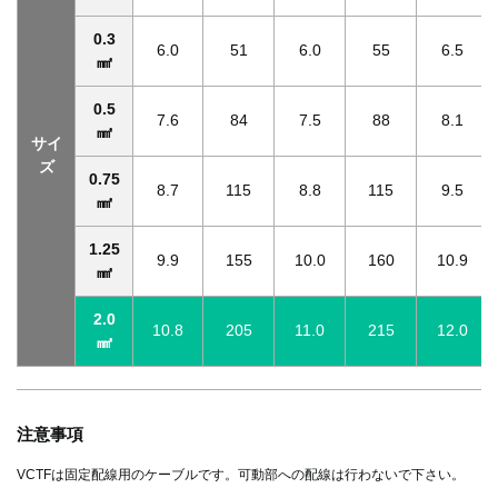
0.3
6.0
51
6.0
55
6.5
㎟
0.5
7.6
84
7.5
88
8.1
㎟
サイ
ズ
0.75
8.7
115
8.8
115
9.5
㎟
1.25
9.9
155
10.0
160
10.9
㎟
2.0
10.8
205
11.0
215
12.0
㎟
注意事項
VCTFは固定配線用のケーブルです。可動部への配線は行わないで下さい。