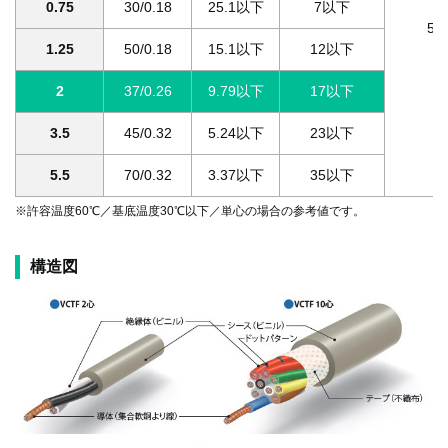
0.75
30/0.18
25.1以下
7以下
5
1.25
50/0.18
15.1以下
12以下
2
37/0.26
9.79以下
17以下
3.5
45/0.32
5.24以下
23以下
5.5
70/0.32
3.37以下
35以下
※許容温度60℃／基底温度30℃以下／単心の場合の参考値です。
構造図