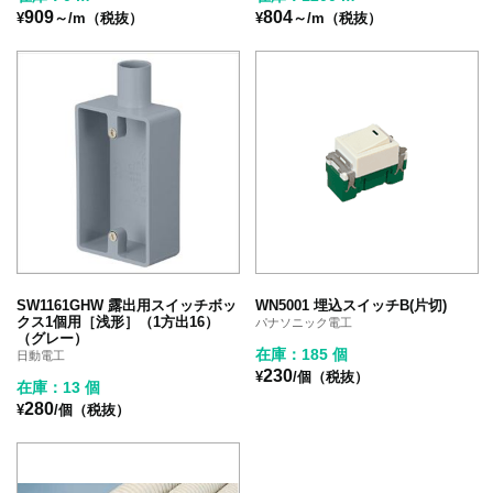
909
804
¥
～/m（税抜）
¥
～/m（税抜）
SW1161GHW 露出用スイッチボッ
WN5001 埋込スイッチB(片切)
クス1個用［浅形］（1方出16）
パナソニック電工
（グレー）
在庫：185 個
日動電工
230
¥
/個（税抜）
在庫：13 個
280
¥
/個（税抜）