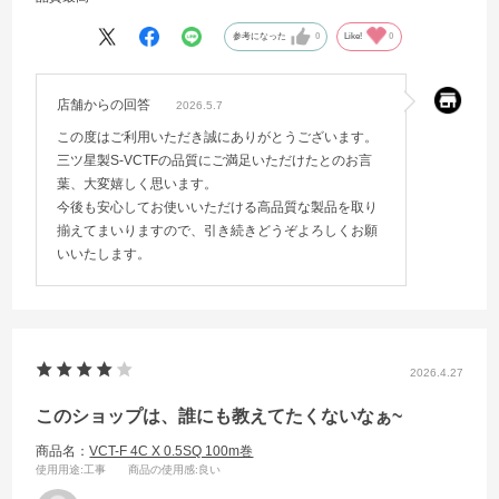
参考になった
0
Like!
0
店舗からの回答
2026.5.7
この度はご利用いただき誠にありがとうございます。
三ツ星製S-VCTFの品質にご満足いただけたとのお言
葉、大変嬉しく思います。
今後も安心してお使いいただける高品質な製品を取り
揃えてまいりますので、引き続きどうぞよろしくお願
いいたします。
2026.4.27
このショップは、誰にも教えてたくないなぁ~
商品名：
VCT-F 4C X 0.5SQ 100m巻
使用用途
:工事
商品の使用感
:良い