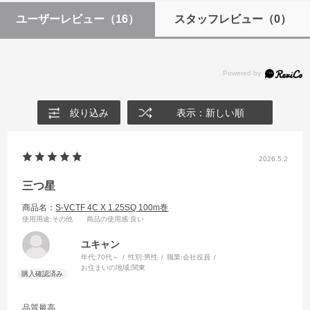
ユーザーレビュー
（16）
スタッフレビュー
（0）
絞り込み
表示：新しい順
2026.5.2
三つ星
商品名：
S-VCTF 4C X 1.25SQ 100m巻
使用用途
:その他
商品の使用感
:良い
ユキャン
年代:
70代～
性別:
男性
職業:
会社役員
お住まいの地域:
関東
品質最高