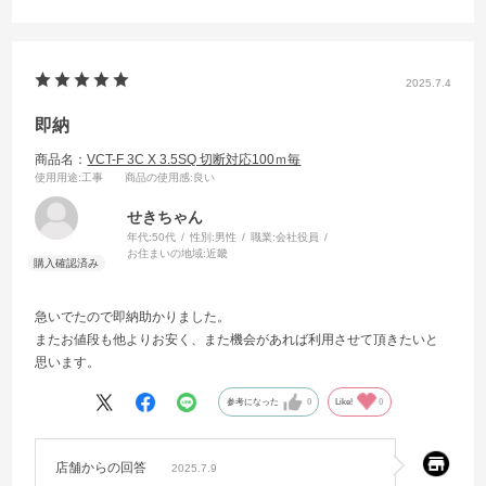
2025.7.4
即納
商品名：
VCT-F 3C X 3.5SQ 切断対応100ｍ毎
使用用途
:工事
商品の使用感
:良い
せきちゃん
年代:
50代
性別:
男性
職業:
会社役員
お住まいの地域:
近畿
急いでたので即納助かりました。
またお値段も他よりお安く、また機会があれば利用させて頂きたいと
思います。
参考になった
0
Like!
0
店舗からの回答
2025.7.9