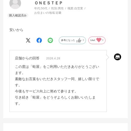
ＯＮＥＳＴＥＰ
年代:
50代
性別:
男性
職業:
自営業
お住まいの地域:
近畿
安いから
参考になった
0
Like!
0
店舗からの回答
2026.4.28
この度は「蛙屋」をご利用いただきありがとうござい
ます。
素敵なお言葉をいただきスタッフ一同、嬉しい限りで
す。
今後もサービス向上に努めて参ります。
引き続き「蛙屋」をどうぞよろしくお願いいたしま
す。