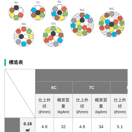
構造表
6C
7C
8C
仕上外
概算質
仕上外
概算質
仕上外
径
量
径
量
径
(約mm)
(kg/km)
(約mm)
(kg/km)
(約mm)
0.18
4.8
32
4.8
34
5.1
㎟