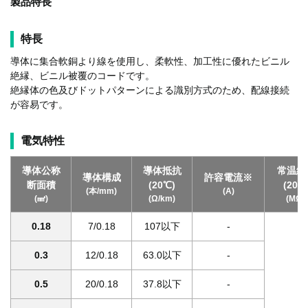
製品特長
特長
導体に集合軟銅より線を使用し、柔軟性、加工性に優れたビニル
絶縁、ビニル被覆のコードです。
絶縁体の色及びドットパターンによる識別方式のため、配線接続
が容易です。
電気特性
導体公称
導体抵抗
常温絶
導体構成
許容電流
※
断面積
(20℃)
(20
(本/mm)
(A)
(㎟)
(Ω/km)
(MΩ
0.18
7/0.18
107以下
-
0.3
12/0.18
63.0以下
-
0.5
20/0.18
37.8以下
-