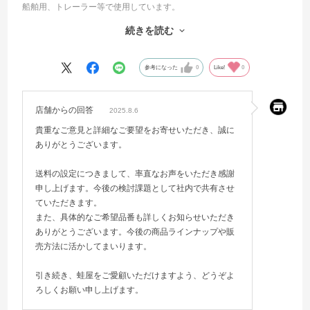
船舶用、トレーラー等で使用しています。
殆ど、近くの電材屋さんから購入しています。
続きを読む
VCT-F 2C X 1.25SQ
VCT-F 2C X 2.00SQ
VCT-F 5C X 0.75SQ
参考になった
0
Like!
0
VCT-F 7C X 0.75SQ
VCTFK 2C X 0.75SQ
VCTFK 2C X 1.25SQ
店舗からの回答
2025.8.6
等です。
貴重なご意見と詳細なご要望をお寄せいただき、誠に
ご検討宜しくお願い致します。
ありがとうございます。
送料の設定につきまして、率直なお声をいただき感謝
申し上げます。今後の検討課題として社内で共有させ
ていただきます。
また、具体的なご希望品番も詳しくお知らせいただき
ありがとうございます。今後の商品ラインナップや販
売方法に活かしてまいります。
引き続き、蛙屋をご愛顧いただけますよう、どうぞよ
ろしくお願い申し上げます。