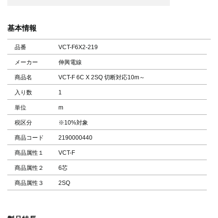
基本情報
品番
VCT-F6X2-219
メーカー
伸興電線
商品名
VCT-F 6C X 2SQ 切断対応10m～
入り数
1
単位
m
税区分
※10%対象
商品コード
2190000440
商品属性１
VCT-F
商品属性２
6芯
商品属性３
2SQ