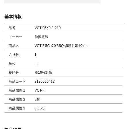
基本情報
品番
VCT-F5X0.3-219
メーカー
伸興電線
商品名
VCT-F 5C X 0.3SQ 切断対応10m～
入り数
1
単位
m
税区分
※10%対象
商品コード
2190000412
商品属性１
VCT-F
商品属性２
5芯
商品属性３
0.3SQ