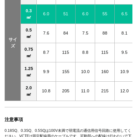
0.3
6.0
51
6.0
55
6.5
㎟
0.5
7.6
84
7.5
88
8.1
㎟
サイ
ズ
0.75
8.7
115
8.8
115
9.5
㎟
1.25
9.9
155
10.0
160
10.9
㎟
2.0
10.8
205
11.0
215
12.0
㎟
注意事項
0.18SQ、0.3SQ、0.5SQは100V未満で弱電流の通信用信号回路に使用してく
ださい。VCTFは固定配線用のケーブルです。可動部への配線は行わないで下