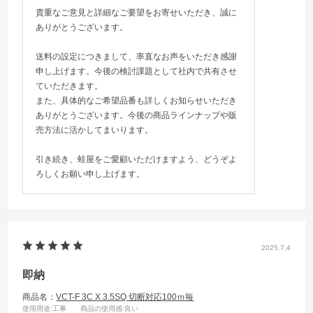
等です。
貴重なご意見と詳細なご要望をお寄せいただき、誠に
ご検討宜しくお願い致します。
ありがとうございます。
送料の設定につきまして、率直なお声をいただき感謝
申し上げます。今後の検討課題として社内で共有させ
ていただきます。
また、具体的なご希望品番も詳しくお知らせいただき
ありがとうございます。今後の商品ラインナップや販
売方法に活かしてまいります。
引き続き、蛙屋をご愛顧いただけますよう、どうぞよ
ろしくお願い申し上げます。
2025.7.4
即納
商品名：
VCT-F 3C X 3.5SQ 切断対応100ｍ毎
使用用途
:工事
商品の使用感
:良い