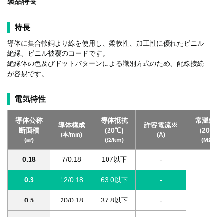
製品特長
特長
導体に集合軟銅より線を使用し、柔軟性、加工性に優れたビニル
絶縁、ビニル被覆のコードです。
絶縁体の色及びドットパターンによる識別方式のため、配線接続
が容易です。
電気特性
導体公称
導体抵抗
常温絶
導体構成
許容電流
※
断面積
(20℃)
(20
(本/mm)
(A)
(㎟)
(Ω/km)
(MΩ
0.18
7/0.18
107以下
-
0.3
12/0.18
63.0以下
-
0.5
20/0.18
37.8以下
-