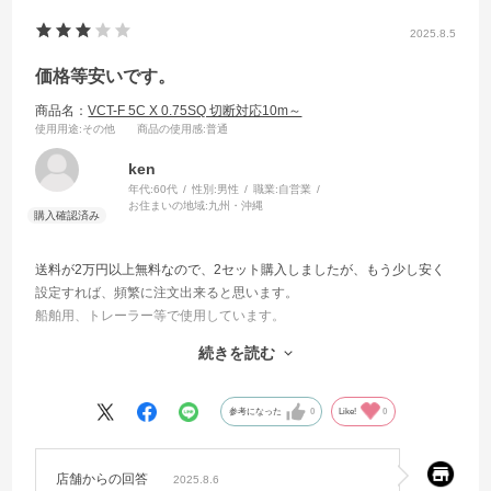
2025.8.5
価格等安いです。
商品名：
VCT-F 5C X 0.75SQ 切断対応10m～
使用用途
:その他
商品の使用感
:普通
ken
年代:
60代
性別:
男性
職業:
自営業
お住まいの地域:
九州・沖縄
送料が2万円以上無料なので、2セット購入しましたが、もう少し安く
設定すれば、頻繁に注文出来ると思います。
船舶用、トレーラー等で使用しています。
殆ど、近くの電材屋さんから購入しています。
続きを読む
VCT-F 2C X 1.25SQ
VCT-F 2C X 2.00SQ
VCT-F 5C X 0.75SQ
参考になった
0
Like!
0
VCT-F 7C X 0.75SQ
VCTFK 2C X 0.75SQ
VCTFK 2C X 1.25SQ
店舗からの回答
2025.8.6