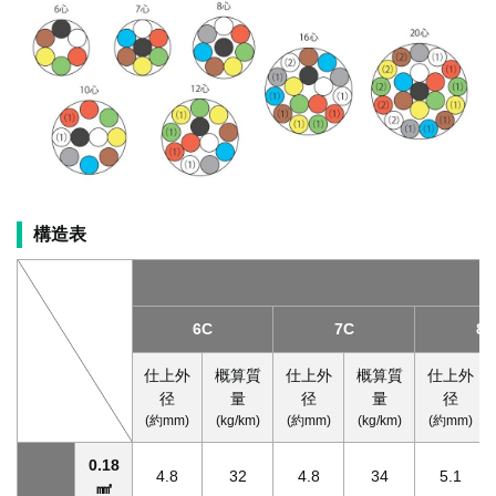
構造表
6C
7C
8C
仕上外
概算質
仕上外
概算質
仕上外
径
量
径
量
径
(約mm)
(kg/km)
(約mm)
(kg/km)
(約mm)
0.18
4.8
32
4.8
34
5.1
㎟