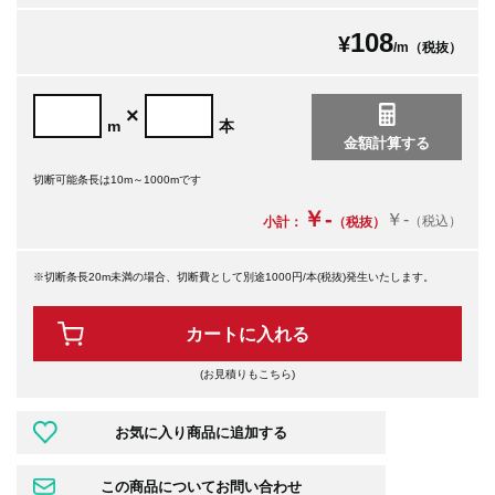
108
¥
/m（税抜）
×
m
本
切断可能条長は10m～1000mです
￥-
￥-
（税込）
小計：
（税抜）
※切断条長20m未満の場合、切断費として別途1000円/本(税抜)発生いたします。
カートに入れる
(お見積りもこちら)