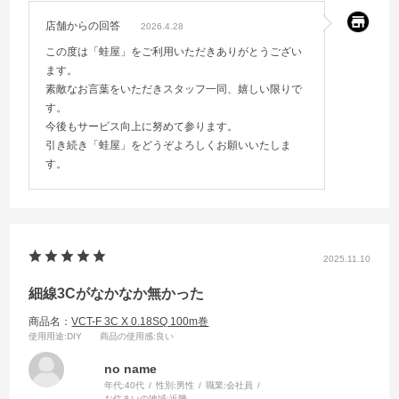
店舗からの回答
2026.4.28
この度は「蛙屋」をご利用いただきありがとうござい
ます。
素敵なお言葉をいただきスタッフ一同、嬉しい限りで
す。
今後もサービス向上に努めて参ります。
引き続き「蛙屋」をどうぞよろしくお願いいたしま
す。
2025.11.10
細線3Cがなかなか無かった
商品名：
VCT-F 3C X 0.18SQ 100m巻
使用用途
:DIY
商品の使用感
:良い
no name
年代:
40代
性別:
男性
職業:
会社員
お住まいの地域:
近畿