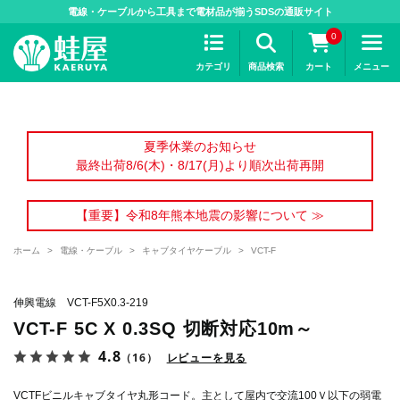
>
電線・ケーブルから工具まで電材品が揃うSDSの通販サイト
0
カテゴリ
商品検索
カート
メニュー
夏季休業のお知らせ
最終出荷8/6(木)・8/17(月)より順次出荷再開
【重要】令和8年熊本地震の影響について ≫
ホーム
>
電線・ケーブル
>
キャブタイヤケーブル
>
VCT-F
伸興電線 VCT-F5X0.3-219
VCT-F 5C X 0.3SQ 切断対応10m～
4.8
（16）
レビューを見る
VCTFビニルキャブタイヤ丸形コード。主として屋内で交流100Ｖ以下の弱電