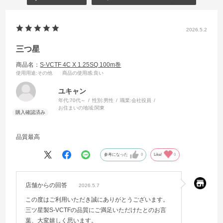
2026.5.2
三つ星
商品名：
S-VCTF 4C X 1.25SQ 100m巻
使用用途
:その他
商品の使用感
:良い
ユキャン
年代:
70代～
性別:
男性
職業:
会社役員
お住まいの地域:
関東
品質最高
参考になった
0
Like!
0
店舗からの回答
2026.5.7
この度はご利用いただき誠にありがとうございます。
三ツ星製S-VCTFの品質にご満足いただけたとのお言
葉、大変嬉しく思います。