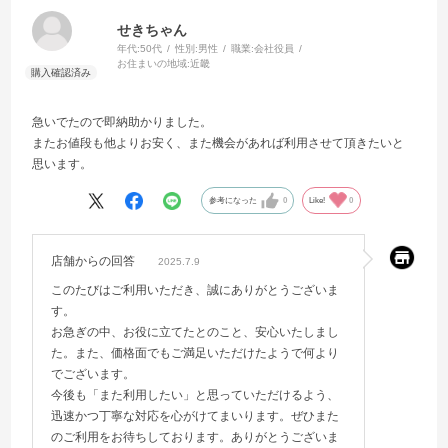
せきちゃん
年代:
50代
性別:
男性
職業:
会社役員
お住まいの地域:
近畿
急いでたので即納助かりました。
またお値段も他よりお安く、また機会があれば利用させて頂きたいと
思います。
参考になった
0
Like!
0
店舗からの回答
2025.7.9
このたびはご利用いただき、誠にありがとうございま
す。
お急ぎの中、お役に立てたとのこと、安心いたしまし
た。また、価格面でもご満足いただけたようで何より
でございます。
今後も「また利用したい」と思っていただけるよう、
迅速かつ丁寧な対応を心がけてまいります。ぜひまた
のご利用をお待ちしております。ありがとうございま