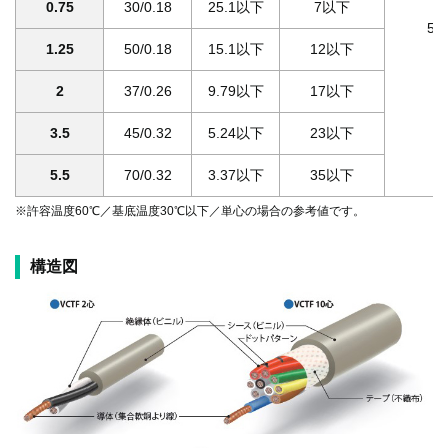
0.75
30/0.18
25.1以下
7以下
5
1.25
50/0.18
15.1以下
12以下
2
37/0.26
9.79以下
17以下
3.5
45/0.32
5.24以下
23以下
5.5
70/0.32
3.37以下
35以下
※許容温度60℃／基底温度30℃以下／単心の場合の参考値です。
構造図