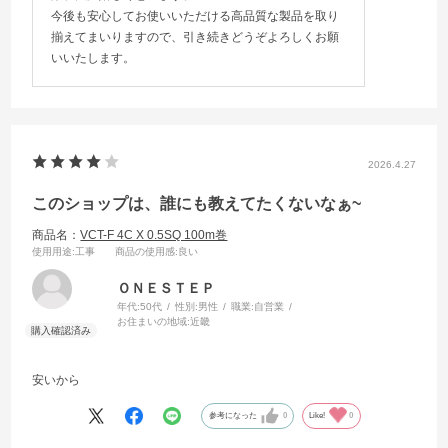
今後も安心してお使いいただける高品質な製品を取り
揃えてまいりますので、引き続きどうぞよろしくお願
いいたします。
2026.4.27
このショップは、誰にも教えてたくないなぁ~
商品名：
VCT-F 4C X 0.5SQ 100m巻
使用用途
:工事
商品の使用感
:良い
ＯＮＥＳＴＥＰ
年代:
50代
性別:
男性
職業:
自営業
お住まいの地域:
近畿
安いから
参考になった
0
Like!
0