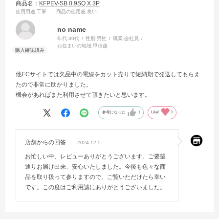
商品名：
KFPEV-SB 0.9SQ X 3P
使用用途
:工事
商品の使用感
:良い
no name
年代:
30代
性別:
男性
職業:
会社員
お住まいの地域:
甲信越
他ECサイトでは欠品中の電線をカット売りで短納期で発送してもらえ
たので非常に助かりました。
機会があればまた利用させて頂きたいと思います。
参考になった
1
Like!
0
店舗からの回答
2024.12.5
お忙しい中、レビューありがとうございます。ご要望
通りお届け出来、安心いたしました。今後も色々な商
品を取り扱って参りますので、ご覧いただけたら幸い
です。この度はご利用誠にありがとうございました。