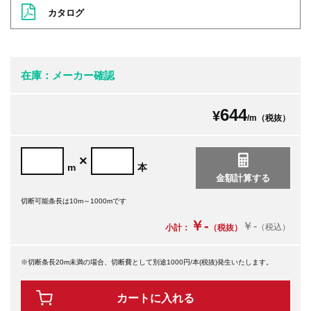
カタログ
在庫：メーカー確認
644
¥
/m（税抜）
×
m
本
切断可能条長は10m～1000mです
￥-
￥-
（税込）
小計：
（税抜）
※切断条長20m未満の場合、切断費として別途1000円/本(税抜)発生いたします。
カートに入れる