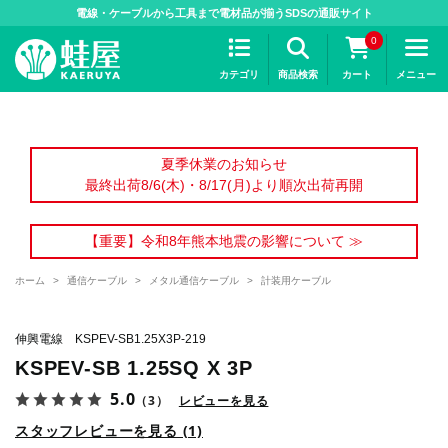
>
電線・ケーブルから工具まで電材品が揃うSDSの通販サイト
0
カテゴリ
商品検索
カート
メニュー
夏季休業のお知らせ
最終出荷8/6(木)・8/17(月)より順次出荷再開
【重要】令和8年熊本地震の影響について ≫
ホーム
>
通信ケーブル
>
メタル通信ケーブル
>
計装用ケーブル
伸興電線 KSPEV-SB1.25X3P-219
KSPEV-SB 1.25SQ X 3P
5.0
（3）
レビューを見る
スタッフレビューを見る (1)