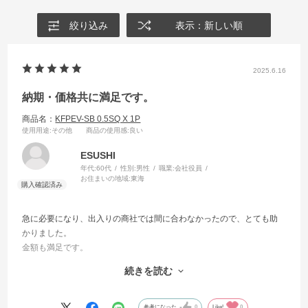
絞り込み
表示：新しい順
2025.6.16
納期・価格共に満足です。
商品名：
KFPEV-SB 0.5SQ X 1P
使用用途
:その他
商品の使用感
:良い
ESUSHI
年代:
60代
性別:
男性
職業:
会社役員
お住まいの地域:
東海
急に必要になり、出入りの商社では間に合わなかったので、とても助
かりました。
金額も満足です。
また利用させていただきます。
続きを読む
できれば、KIVの８SQ以上の切り売りもしていただけると助かります
ので御検討下さい。
参考になった
0
Like!
0