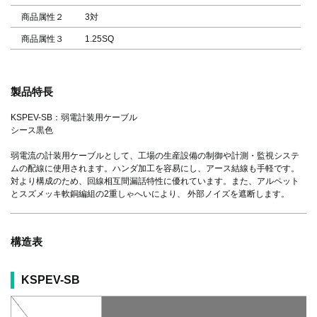
商品属性２
3対
商品属性３
1.25SQ
製品特長
KSPEV-SB：弱電計装用ケーブル
シース黒色
弱電流の計装用ケーブルとして、工場の生産設備の制御や計測・監視システ
ムの配線に使用されます。ハンダ加工を容易にし、アース結線も手軽です。
対より構成のため、回線相互間漏話特性に優れています。また、アルペット
とスズメッキ軟銅編組の2重しゃへいにより、 外部ノイズを遮断します。
構造表
KSPEV-SB