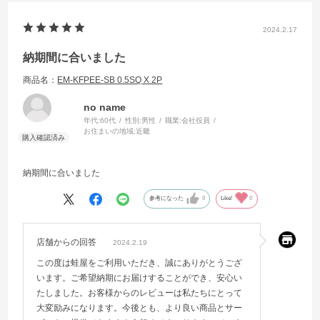
2024.2.17
納期間に合いました
商品名：
EM-KFPEE-SB 0.5SQ X 2P
no name
年代:
60代
性別:
男性
職業:
会社役員
お住まいの地域:
近畿
納期間に合いました
参考になった
0
Like!
0
店舗からの回答
2024.2.19
この度は蛙屋をご利用いただき、誠にありがとうござ
います。ご希望納期にお届けすることができ、安心い
たしました。お客様からのレビューは私たちにとって
大変励みになります。今後とも、より良い商品とサー