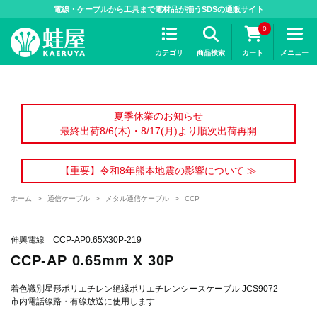
>
電線・ケーブルから工具まで電材品が揃うSDSの通販サイト
0
カテゴリ
商品検索
カート
メニュー
夏季休業のお知らせ
最終出荷8/6(木)・8/17(月)より順次出荷再開
【重要】令和8年熊本地震の影響について ≫
ホーム
>
通信ケーブル
>
メタル通信ケーブル
>
CCP
伸興電線 CCP-AP0.65X30P-219
CCP-AP 0.65mm X 30P
着色識別星形ポリエチレン絶縁ポリエチレンシースケーブル JCS9072
市内電話線路・有線放送に使用します