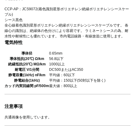
CCP-AP：JCS9072(着色識別星形ポリエチレン絶縁ポリエチレンシースケー
ブル)
シース黒色
全心線着色識別星形ポリエチレン絶縁ポリエチレンシースケーブルです。 各
線心の識別は、絶縁体の色分けにより容易です。 ラミネートシースの為、耐
水性や耐候性にも優れています。 市内電話線路・有線放送に使用します。
電気特性
導体径
0.65mm
導体抵抗(20℃) Ω/km
56.8以下
絶縁抵抗(20℃) MΩ/km
1000以上
耐電圧 V/1分間
DC500またはAC350
静電容量(1kHz) nF/km
平均値：60以下
静電結合(1kHz)
平均値：150以下(50対以下を除く)
カッド内実回線間 pF/500m
最大値：800以上
注意事項
共通画像を使用しています。