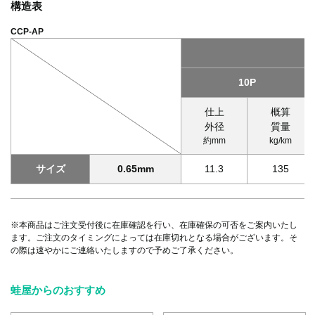
構造表
CCP-AP
10P
仕上
概算
外径
質量
約mm
kg/km
サイズ
0.65mm
11.3
135
※本商品はご注文受付後に在庫確認を行い、在庫確保の可否をご案内いたし
ます。ご注文のタイミングによっては在庫切れとなる場合がございます。そ
の際は速やかにご連絡いたしますので予めご了承ください。
蛙屋からのおすすめ