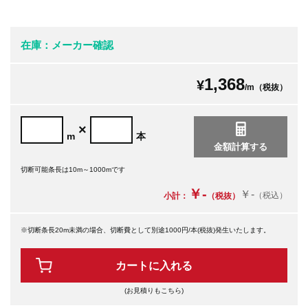
在庫：メーカー確認
1,368
¥
/m（税抜）
×
m
本
切断可能条長は10m～1000mです
￥-
￥-
（税込）
小計：
（税抜）
※切断条長20m未満の場合、切断費として別途1000円/本(税抜)発生いたします。
カートに入れる
(お見積りもこちら)