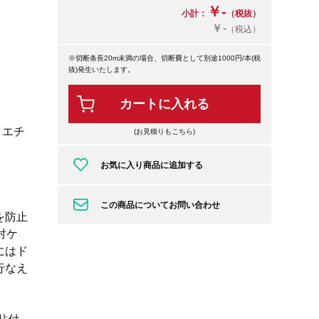
￥-
小計：
（税抜）
￥-
（税込）
※切断条長20m未満の場合、切断費として別途1000円/本(税
抜)発生いたします。
カートに入れる
リエチ
(お見積りもこちら)
お気に入り商品に追加する
この商品についてお問い合わせ
を防止
対ケ
にはド
行なえ