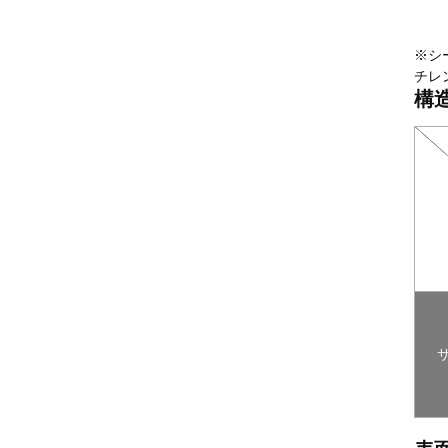
※シ
チレ
構