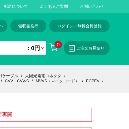
配送について
よくあるご質問
お問い合わせ
へ
領収書発行
ログイン／無料会員登録
0
：0円
ご注文お見積り
用ケーブル
太陽光発電コネクタ
CVV・CVV-S
MVVS（マイクコード）
FCPEV
荷再開