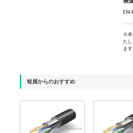
表
EM-
※本
たし
ます
蛙屋からのおすすめ