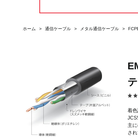
ホーム
>
通信ケーブル
>
メタル通信ケーブル
>
FCP
E
テ
着色
JC
主に
され