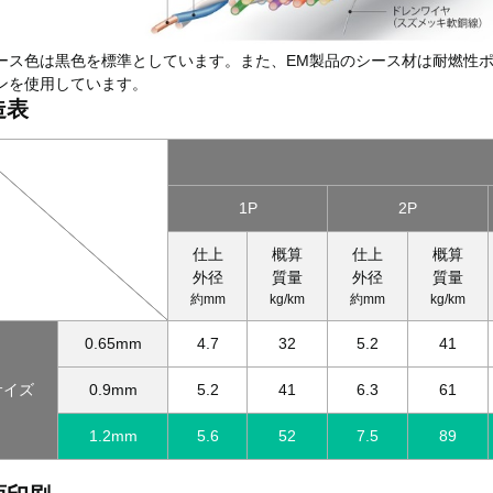
ース色は黒色を標準としています。また、EM製品のシース材は耐燃性
ンを使用しています。
造表
1P
2P
仕上
概算
仕上
概算
外径
質量
外径
質量
約mm
kg/km
約mm
kg/km
0.65mm
4.7
32
5.2
41
サイズ
0.9mm
5.2
41
6.3
61
1.2mm
5.6
52
7.5
89