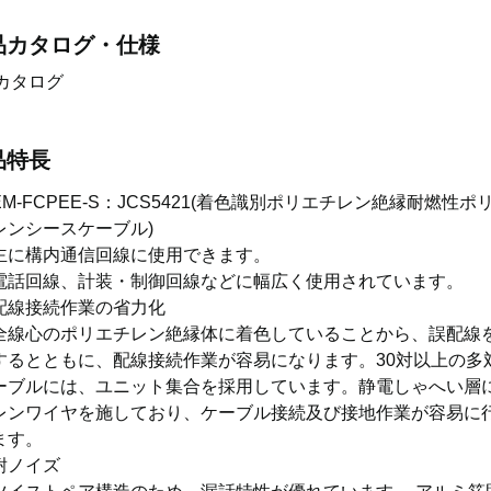
品カタログ・仕様
カタログ
品特長
EM-FCPEE-S：JCS5421(着色識別ポリエチレン絶縁耐燃性ポ
レンシースケーブル)
主に構内通信回線に使用できます。
電話回線、計装・制御回線などに幅広く使用されています。
配線接続作業の省力化
全線心のポリエチレン絶縁体に着色していることから、誤配線
するとともに、配線接続作業が容易になります。30対以上の多
ーブルには、ユニット集合を採用しています。静電しゃへい層
レンワイヤを施しており、ケーブル接続及び接地作業が容易に
ます。
耐ノイズ