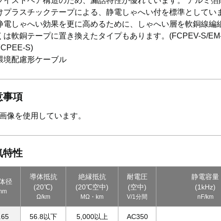
ツイストペア構造のため、漏話特性が優れています。 アルミ箔
けプラスチックテープによる、静電しゃへい付を標準としてい
静電しゃへい効果を更に高めるために、しゃへい層を軟銅線編
くは軟銅テープに置き換えたタイプもあります。(FCPEV-S/EM
FCPEE-S)
環境配慮形ケーブル
意事項
画像を使用しています。
気特性
導体抵抗
絶縁抵抗
耐電圧
静電容量
体径
(20℃)
(20℃空中)
(空中)
(1kHz)
mm
Ω/km
MΩ・km
V/1分間
nF/km
.65
56.8以下
5,000以上
AC350