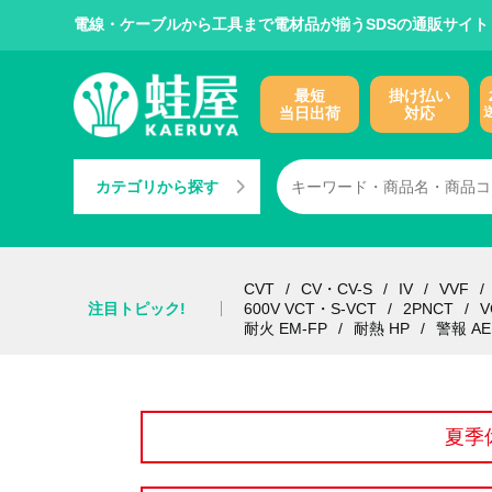
電線・ケーブルから工具まで電材品が揃うSDSの通販サイト
最短
掛け払い
当日出荷
対応
カテゴリから探す
CVT
CV・CV-S
IV
VVF
注目トピック!
600V VCT・S-VCT
2PNCT
V
耐火 EM-FP
耐熱 HP
警報 AE
夏季