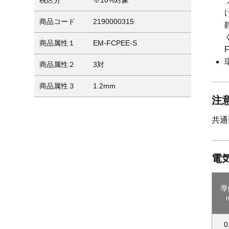
税区分
※10%対象
商品コード
2190000315
商品属性１
EM-FCPEE-S
商品属性２
3対
商品属性３
1.2mm
注
共通
電
導
0