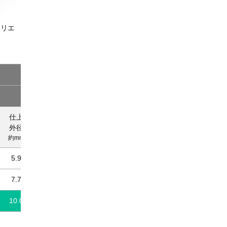
ポリエ
対数
3P
5P
7P
仕上
概算
仕上
概算
仕上
概算
外径
質量
外径
質量
外径
質量
約mm
kg/km
約mm
kg/km
約mm
kg/km
5.9
51
7.6
77
8.3
95
7.7
81
9.1
120
9.8
150
10.0
135
11.1
185
12.7
240