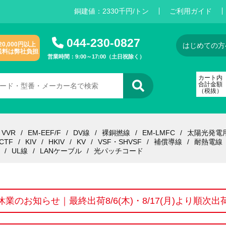
銅建値：
2
3
3
0
千円/トン
ご利用ガイド
044-230-0827
20,000円以上
はじめての方
送料は弊社負担
営業時間：9:00～17:00（土日祝除く）
カート内
合計金額
（税抜）
VVR
EM-EEF/F
DV線
裸銅撚線
EM-LMFC
太陽光発電
CTF
KIV
HKIV
KV
VSF・SHVSF
補償導線
耐熱電線
UL線
LANケーブル
光パッチコード
休業のお知らせ｜最終出荷8/6(木)・8/17(月)より順次出