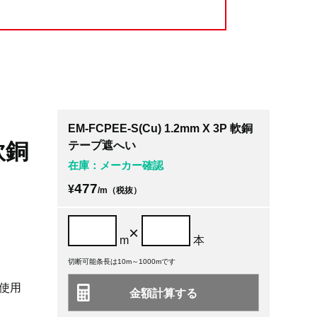
EM-FCPEE-S(Cu) 1.2mm X 3P 軟銅
 軟銅
テープ遮へい
在庫：メーカー確認
477
¥
/m（税抜）
×
m
本
切断可能条長は10m～1000mです
使用