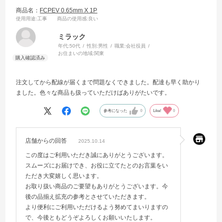
商品名：
FCPEV 0.65mm X 1P
使用用途
:工事
商品の使用感
:良い
ミラック
年代:
50代
性別:
男性
職業:
会社役員
お住まいの地域:
関東
注文してから配線が届くまで問題なくできました。配達も早く助かり
ました。色々な商品も扱っていただけばありがたいです。
参考になった
0
Like!
0
店舗からの回答
2025.10.14
この度はご利用いただき誠にありがとうございます。
スムーズにお届けでき、お役に立てたとのお言葉をい
ただき大変嬉しく思います。
お取り扱い商品のご要望もありがとうございます。今
後の品揃え拡充の参考とさせていただきます。
より便利にご利用いただけるよう努めてまいりますの
で、今後ともどうぞよろしくお願いいたします。