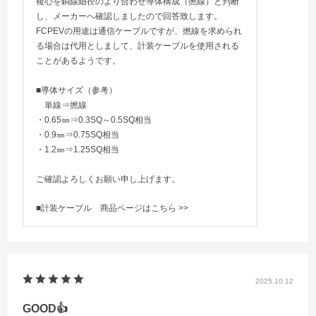
複心を銅線細径のより合わせ導体構成（撚線）と判断
し、メーカーへ確認しましたので回答致します。
FCPEVの用途は通信ケーブルですが、撚線を求められ
る場合は代用としまして、計装ケーブルを使用される
ことがあるようです。
■導体サイズ（参考）
単線⇒撚線
・0.65㎜⇒0.3SQ～0.5SQ相当
・0.9㎜⇒0.75SQ相当
・1.2㎜⇒1.25SQ相当
ご確認よろしくお願い申し上げます。
■計装ケーブル
商品ページはこちら >>
2025.10.12
GOOD👍