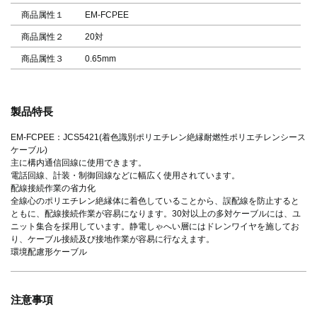
商品属性１
EM-FCPEE
商品属性２
20対
商品属性３
0.65mm
製品特長
EM-FCPEE：JCS5421(着色識別ポリエチレン絶縁耐燃性ポリエチレンシース
ケーブル)
主に構内通信回線に使用できます。
電話回線、計装・制御回線などに幅広く使用されています。
配線接続作業の省力化
全線心のポリエチレン絶縁体に着色していることから、誤配線を防止すると
ともに、配線接続作業が容易になります。30対以上の多対ケーブルには、ユ
ニット集合を採用しています。静電しゃへい層にはドレンワイヤを施してお
り、ケーブル接続及び接地作業が容易に行なえます。
環境配慮形ケーブル
注意事項