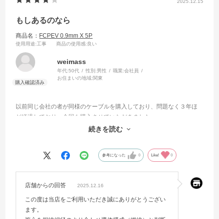
2025.12.15
もしあるのなら
商品名：
FCPEV 0.9mm X 5P
使用用途
:工事
商品の使用感
:良い
weimass
年代:
50代
性別:
男性
職業:
会社員
お住まいの地域:
関東
以前同じ会社の者が同様のケーブルを購入しており、問題なく３年ほ
ど経過しており、今回も購入させていただきました。
素人でよくわかっていないのですが、線心部が単心でなく複心の商品
続きを読む
があるようでしたら教えていただきたいです。
参考になった
0
Like!
0
店舗からの回答
2025.12.16
この度は当店をご利用いただき誠にありがとうござい
ます。