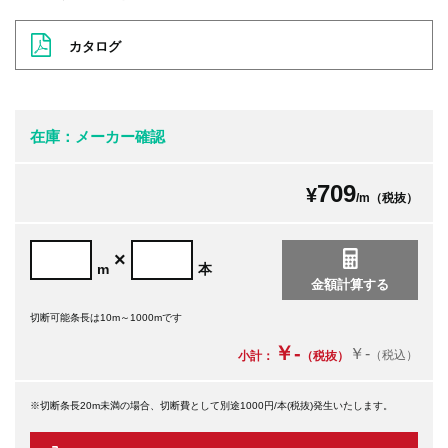
カタログ
在庫：メーカー確認
709
¥
/m（税抜）
×
m
本
切断可能条長は10m～1000mです
￥-
￥-
（税込）
小計：
（税抜）
※切断条長20m未満の場合、切断費として別途1000円/本(税抜)発生いたします。