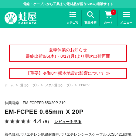
>
電線・ケーブルから工具まで電材品が揃うSDSの通販サイト
0
カテゴリ
商品検索
カート
メニュー
夏季休業のお知らせ
最終出荷8/6(木)・8/17(月)より順次出荷再開
【重要】令和8年熊本地震の影響について ≫
ホーム
>
通信ケーブル
>
メタル通信ケーブル
>
FCPEV
伸興電線 EM-FCPEE0.65X20P-219
EM-FCPEE 0.65mm X 20P
4.4
（9）
レビューを見る
着色識別ポリエチレン絶縁耐燃性ポリエチレンシースケーブル JCS5421(環境