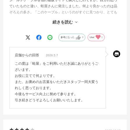
ていたものと違い、蛙屋さんに発注しました。何より良かったのは品
ぞろえの多さ。「このケーブル」というのがすぐに見つかり、とても
速く到着しました。
続きを読む
ケーブルが必要になったら次は迷わず蛙屋さんで探そうと思いまし
た。
参考になった
0
Like!
1
店舗からの回答
2026.5.7
この度は「蛙屋」をご利用いただき誠にありがとうご
ざいます。
お役に立てて何よりです。
また、お褒めのお言葉をいただきスタッフ一同大変う
れしく思っております。
今後もサービス向上に努めて参ります。
引き続きどうぞよろしくお願いいたします。