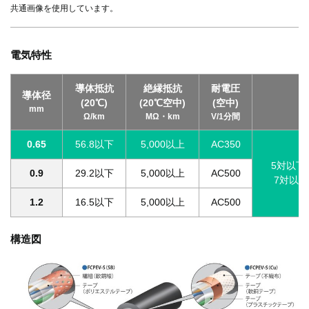
共通画像を使用しています。
電気特性
導体抵抗
絶縁抵抗
耐電圧
導体径
(20℃)
(20℃空中)
(空中)
mm
Ω/km
MΩ・km
V/1分間
0.65
56.8以下
5,000以上
AC350
5対以下
0.9
29.2以下
5,000以上
AC500
7対以上
1.2
16.5以下
5,000以上
AC500
構造図