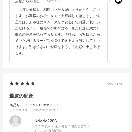
店舗からの回答
2025.2.14
この度は蛙屋をご利用いただき誠にありがとうござい
ます。お客様のお役に立てて大変嬉しく存じます。蛙
屋では、お客様にスムーズかつ安心してお受け取りい
ただけるよう、最短での出荷対応、また配送状態にも
細心の注意を払っております。今後も、お客様にご満
足いただけるサービスを提供できるよう努力してまい
ります。引き続きのご愛顧をよろしくお願い申し上げ
ます。
2024.12.31
最速の配送
商品名：
FCPEV 0.65mm X 2P
使用用途
:工事
商品の使用感
:良い
Kdede2296
年代:
70代～
性別:
男性
職業:
自営業
お住まいの地域:
関東