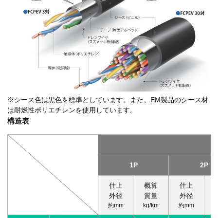
※シース色は黒色を標準としています。また、EM製品のシース材
は耐燃性ポリエチレンを使用しています。
構造表
1P
2P
仕上
概算
仕上
外径
質量
外径
約mm
kg/km
約mm
k