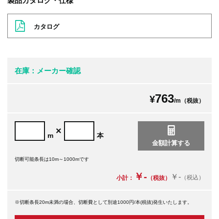
製品カタログ・仕様
カタログ
在庫：メーカー確認
763
¥
/m（税抜）
×
m
本
切断可能条長は10m～1000mです
￥-
￥-
（税込）
小計：
（税抜）
※切断条長20m未満の場合、切断費として別途1000円/本(税抜)発生いたします。