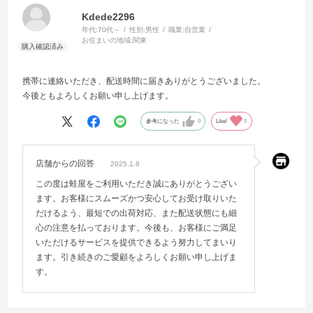
Kdede2296
年代:
70代～
性別:
男性
職業:
自営業
お住まいの地域:
関東
携帯に連絡いただき、配送時間に届きありがとうございました。
今後ともよろしくお願い申し上げます。
参考になった
0
Like!
0
店舗からの回答
2025.1.8
この度は蛙屋をご利用いただき誠にありがとうござい
ます。お客様にスムーズかつ安心してお受け取りいた
だけるよう、最短での出荷対応、また配送状態にも細
心の注意を払っております。今後も、お客様にご満足
いただけるサービスを提供できるよう努力してまいり
ます。引き続きのご愛顧をよろしくお願い申し上げま
す。