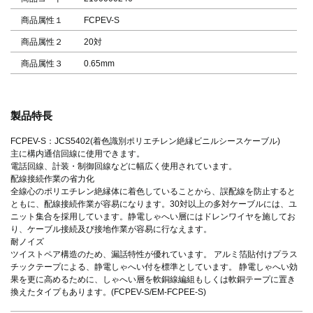
商品属性１
FCPEV-S
商品属性２
20対
商品属性３
0.65mm
製品特長
FCPEV-S：JCS5402(着色識別ポリエチレン絶縁ビニルシースケーブル)
主に構内通信回線に使用できます。
電話回線、計装・制御回線などに幅広く使用されています。
配線接続作業の省力化
全線心のポリエチレン絶縁体に着色していることから、誤配線を防止すると
ともに、配線接続作業が容易になります。30対以上の多対ケーブルには、ユ
ニット集合を採用しています。静電しゃへい層にはドレンワイヤを施してお
り、ケーブル接続及び接地作業が容易に行なえます。
耐ノイズ
ツイストペア構造のため、漏話特性が優れています。 アルミ箔貼付けプラス
チックテープによる、静電しゃへい付を標準としています。 静電しゃへい効
果を更に高めるために、しゃへい層を軟銅線編組もしくは軟銅テープに置き
換えたタイプもあります。(FCPEV-S/EM-FCPEE-S)