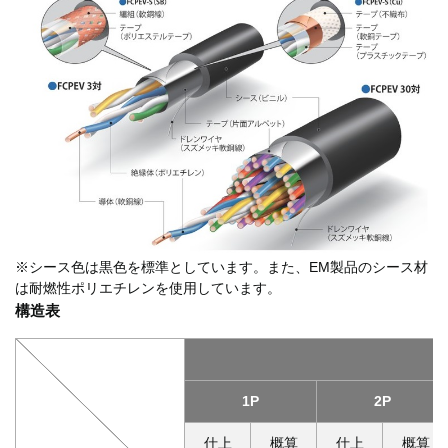
※シース色は黒色を標準としています。また、EM製品のシース材
は耐燃性ポリエチレンを使用しています。
構造表
1P
2P
仕上
概算
仕上
概算