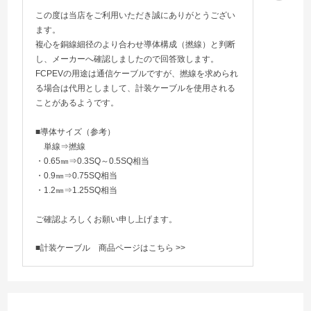
この度は当店をご利用いただき誠にありがとうござい
ます。
複心を銅線細径のより合わせ導体構成（撚線）と判断
し、メーカーへ確認しましたので回答致します。
FCPEVの用途は通信ケーブルですが、撚線を求められ
る場合は代用としまして、計装ケーブルを使用される
ことがあるようです。
■導体サイズ（参考）
単線⇒撚線
・0.65㎜⇒0.3SQ～0.5SQ相当
・0.9㎜⇒0.75SQ相当
・1.2㎜⇒1.25SQ相当
ご確認よろしくお願い申し上げます。
■計装ケーブル
商品ページはこちら >>