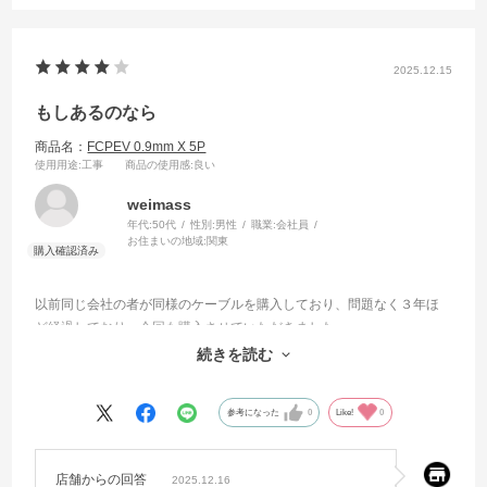
2025.12.15
もしあるのなら
商品名：
FCPEV 0.9mm X 5P
使用用途
:工事
商品の使用感
:良い
weimass
年代:
50代
性別:
男性
職業:
会社員
お住まいの地域:
関東
以前同じ会社の者が同様のケーブルを購入しており、問題なく３年ほ
ど経過しており、今回も購入させていただきました。
素人でよくわかっていないのですが、線心部が単心でなく複心の商品
続きを読む
があるようでしたら教えていただきたいです。
参考になった
0
Like!
0
店舗からの回答
2025.12.16