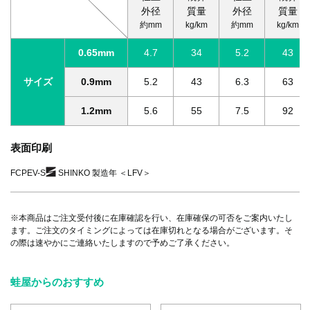
外径
質量
外径
質量
約mm
kg/km
約mm
kg/km
0.65mm
4.7
34
5.2
43
サイズ
0.9mm
5.2
43
6.3
63
1.2mm
5.6
55
7.5
92
表面印刷
FCPEV-S
SHINKO 製造年 ＜LFV＞
※本商品はご注文受付後に在庫確認を行い、在庫確保の可否をご案内いたし
ます。ご注文のタイミングによっては在庫切れとなる場合がございます。そ
の際は速やかにご連絡いたしますので予めご了承ください。
蛙屋からのおすすめ