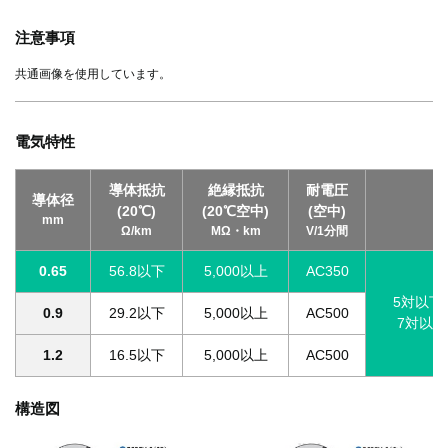
注意事項
共通画像を使用しています。
電気特性
導体抵抗
絶縁抵抗
耐電圧
導体径
(20℃)
(20℃空中)
(空中)
mm
Ω/km
MΩ・km
V/1分間
0.65
56.8以下
5,000以上
AC350
5対以下
0.9
29.2以下
5,000以上
AC500
7対以上
1.2
16.5以下
5,000以上
AC500
構造図