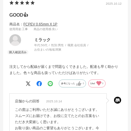
2025.10.12
GOOD👍
商品名：
FCPEV 0.65mm X 1P
使用用途
:工事
商品の使用感
:良い
ミラック
年代:
50代
性別:
男性
職業:
会社役員
お住まいの地域:
関東
注文してから配線が届くまで問題なくできました。配達も早く助かり
ました。色々な商品も扱っていただけばありがたいです。
参考になった
0
Like!
0
店舗からの回答
2025.10.14
この度はご利用いただき誠にありがとうございます。
スムーズにお届けでき、お役に立てたとのお言葉をい
ただき大変嬉しく思います。
お取り扱い商品のご要望もありがとうございます。今