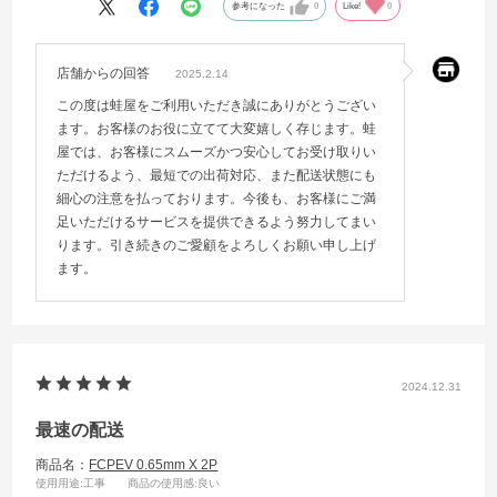
参考になった
0
Like!
0
店舗からの回答
2025.2.14
この度は蛙屋をご利用いただき誠にありがとうござい
ます。お客様のお役に立てて大変嬉しく存じます。蛙
屋では、お客様にスムーズかつ安心してお受け取りい
ただけるよう、最短での出荷対応、また配送状態にも
細心の注意を払っております。今後も、お客様にご満
足いただけるサービスを提供できるよう努力してまい
ります。引き続きのご愛顧をよろしくお願い申し上げ
ます。
2024.12.31
最速の配送
商品名：
FCPEV 0.65mm X 2P
使用用途
:工事
商品の使用感
:良い