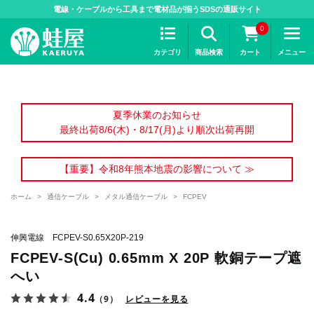
>
電線・ケーブルから工具まで電材品が揃うSDSの通販サイト
0
カテゴリ
商品検索
カート
メニュー
夏季休業のお知らせ
最終出荷8/6(木)・8/17(月)より順次出荷再開
【重要】令和8年熊本地震の影響について ≫
ホーム
>
通信ケーブル
>
メタル通信ケーブル
>
FCPEV
伸興電線 FCPEV-S0.65X20P-219
FCPEV-S(Cu) 0.65mm X 20P 軟銅テープ遮
へい
4.4
（9）
レビューを見る