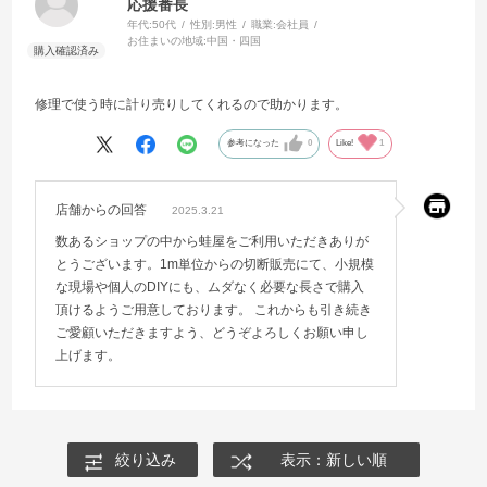
応援番長
年代:
50代
性別:
男性
職業:
会社員
お住まいの地域:
中国・四国
修理で使う時に計り売りしてくれるので助かります。
参考になった
0
Like!
1
店舗からの回答
2025.3.21
数あるショップの中から蛙屋をご利用いただきありが
とうございます。1m単位からの切断販売にて、小規模
な現場や個人のDIYにも、ムダなく必要な長さで購入
頂けるようご用意しております。 これからも引き続き
ご愛顧いただきますよう、どうぞよろしくお願い申し
上げます。
絞り込み
表示：新しい順