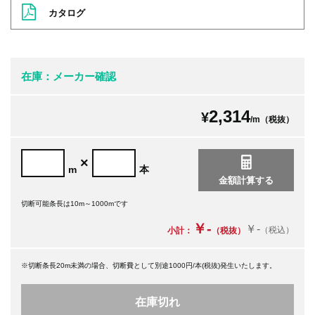
カタログ
在庫：メーカー確認
2,314
¥
/m（税抜）
×
m
本
切断可能条長は10m～1000mです
￥-
￥-
（税込）
小計：
（税抜）
※切断条長20m未満の場合、切断費として別途1000円/本(税抜)発生いたします。
在庫切れ