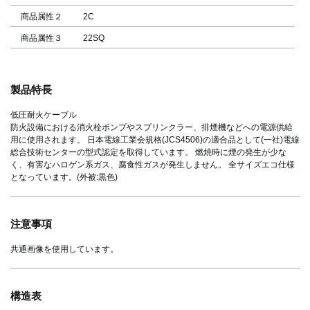
商品属性２
2C
商品属性３
22SQ
製品特長
低圧耐火ケーブル
防火設備における消火栓ポンプやスプリンクラー、排煙機などへの電源供給
用に使用されます。 日本電線工業会規格(JCS4506)の適合品として(一社)電線
総合技術センターの型式認定を取得しています。 燃焼時に煙の発生が少な
く、有害なハロゲン系ガス、腐食性ガスが発生しません。 全サイズエコ仕様
となっています。(外被:黒色)
注意事項
共通画像を使用しています。
構造表