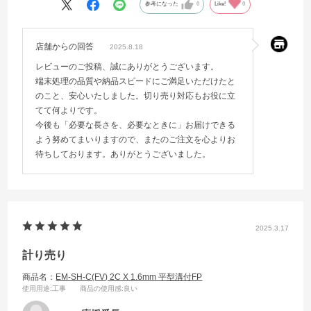
参考になった
0
Like!
0
店舗からの回答
2025.8.18
レビューのご投稿、誠にありがとうございます。
端末処理の品質や納品スピードにご満足いただけたと
のこと、安心いたしました。切り売り対応もお役に立
てて何よりです。
今後も「必要な長さを、必要なときに」お届けできる
よう努めてまいりますので、またのご注文を心よりお
待ちしております。ありがとうございました。
2025.3.17
計り売り
商品名：
EM-SH-C(FV) 2C X 1.6mm 平型溝付FP
使用用途
:工事
商品の使用感
:良い