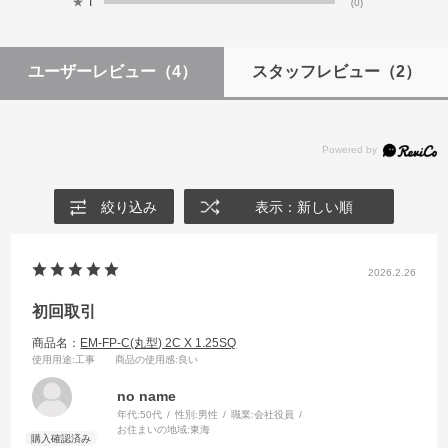
★
1
(0)
ユーザーレビュー
（4）
スタッフレビュー
（2）
絞り込み
表示：新しい順
2026.2.26
初回取引
商品名：
EM-FP-C(丸型) 2C X 1.25SQ
使用用途
:工事
商品の使用感
:良い
no name
年代:
50代
性別:
男性
職業:
会社役員
お住まいの地域:
東海