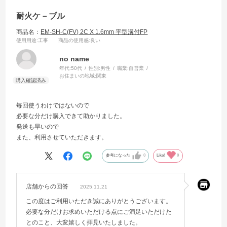
耐火ケ－ブル
商品名：
EM-SH-C(FV) 2C X 1.6mm 平型溝付FP
使用用途
:工事
商品の使用感
:良い
no name
年代:
50代
性別:
男性
職業:
自営業
お住まいの地域:
関東
毎回使うわけではないので
必要な分だけ購入できて助かりました。
発送も早いので
また、利用させていただきます。
参考になった
0
Like!
0
店舗からの回答
2025.11.21
この度はご利用いただき誠にありがとうございます。
必要な分だけお求めいただける点にご満足いただけた
とのこと、大変嬉しく拝見いたしました。