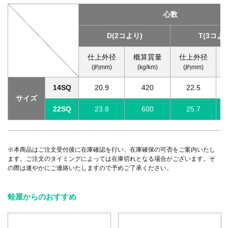
心数
D(2コより)
T(3コよ
仕上外径
概算質量
仕上外径
(約mm)
(kg/km)
(約mm)
14SQ
20.9
420
22.5
サイズ
22SQ
23.8
600
25.7
※本商品はご注文受付後に在庫確認を行い、在庫確保の可否をご案内いたし
ます。ご注文のタイミングによっては在庫切れとなる場合がございます。そ
の際は速やかにご連絡いたしますので予めご了承ください。
蛙屋からのおすすめ