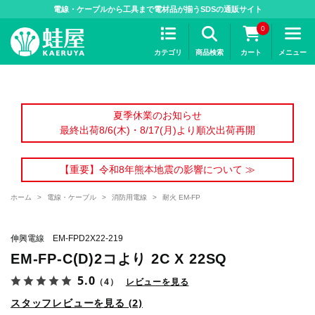
>
電線・ケーブルから工具まで電材品が揃うSDSの通販サイト
0
カテゴリ
商品検索
カート
メニュー
夏季休業のお知らせ
最終出荷8/6(木)・8/17(月)より順次出荷再開
【重要】令和8年熊本地震の影響について ≫
ホーム
>
電線・ケーブル
>
消防用電線
>
耐火 EM-FP
伸興電線 EM-FPD2X22-219
EM-FP-C(D)2コより 2C X 22SQ
5.0
（4）
レビューを見る
スタッフレビューを見る (2)