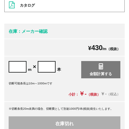
カタログ
在庫：メーカー確認
430
¥
/m（税抜）
×
m
本
切断可能条長は10m～1000mです
￥-
￥-
（税込）
小計：
（税抜）
※切断条長20m未満の場合、切断費として別途1000円/本(税抜)発生いたします。
在庫切れ