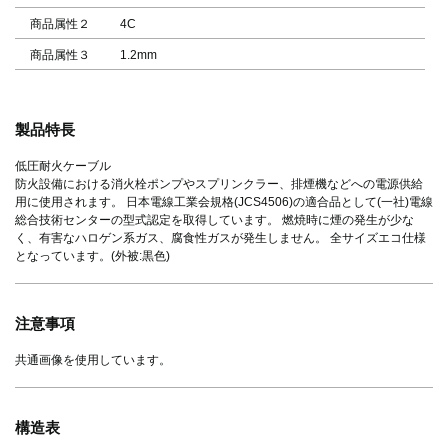
商品属性２
4C
商品属性３
1.2mm
製品特長
低圧耐火ケーブル
防火設備における消火栓ポンプやスプリンクラー、排煙機などへの電源供給
用に使用されます。 日本電線工業会規格(JCS4506)の適合品として(一社)電線
総合技術センターの型式認定を取得しています。 燃焼時に煙の発生が少な
く、有害なハロゲン系ガス、腐食性ガスが発生しません。 全サイズエコ仕様
となっています。(外被:黒色)
注意事項
共通画像を使用しています。
構造表