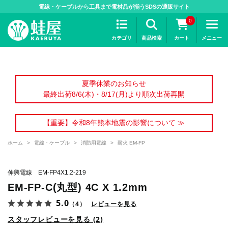
>
電線・ケーブルから工具まで電材品が揃うSDSの通販サイト
0
カテゴリ
商品検索
カート
メニュー
夏季休業のお知らせ
最終出荷8/6(木)・8/17(月)より順次出荷再開
【重要】令和8年熊本地震の影響について ≫
ホーム
>
電線・ケーブル
>
消防用電線
>
耐火 EM-FP
伸興電線 EM-FP4X1.2-219
EM-FP-C(丸型) 4C X 1.2mm
5.0
（4）
レビューを見る
スタッフレビューを見る (2)