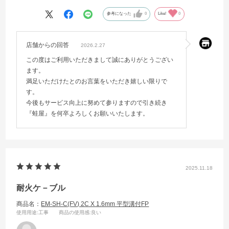
参考になった
0
Like!
0
店舗からの回答
2026.2.27
この度はご利用いただきまして誠にありがとうござい
ます。
満足いただけたとのお言葉をいただき嬉しい限りで
す。
今後もサービス向上に努めて参りますので引き続き
『蛙屋』を何卒よろしくお願いいたします。
2025.11.18
耐火ケ－ブル
商品名：
EM-SH-C(FV) 2C X 1.6mm 平型溝付FP
使用用途
:工事
商品の使用感
:良い