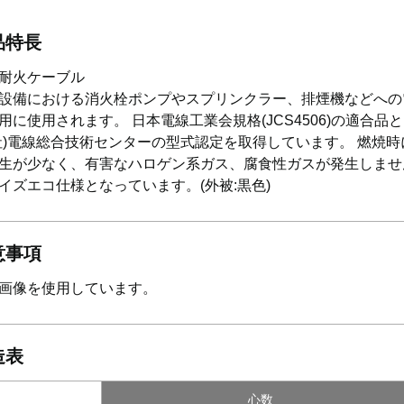
品特長
耐火ケーブル
設備における消火栓ポンプやスプリンクラー、排煙機などへの
用に使用されます。 日本電線工業会規格(JCS4506)の適合品
社)電線総合技術センターの型式認定を取得しています。 燃焼時
生が少なく、有害なハロゲン系ガス、腐食性ガスが発生しませ
イズエコ仕様となっています。(外被:黒色)
意事項
画像を使用しています。
造表
心数