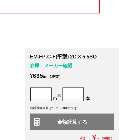
EM-FP-C-F(平型) 2C X 5.5SQ
在庫：メーカー確認
635
¥
/m（税抜）
×
m
本
切断可能条長は10m～1000mです
￥-
小計：
（税抜）