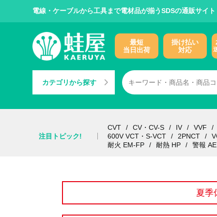
電線・ケーブルから工具まで電材品が揃うSDSの通販サイト
最短
掛け払い
当日出荷
対応
カテゴリから探す
CVT
CV・CV-S
IV
VVF
注目トピック!
600V VCT・S-VCT
2PNCT
V
耐火 EM-FP
耐熱 HP
警報 AE
夏季