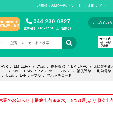
銅建値：
2
3
3
0
千円/トン
ご利用ガイド
044-230-0827
20,000円以上
はじめての方
送料は弊社負担
営業時間：9:00～17:00（土日祝除く）
カート内
合計金額
（税抜）
VVR
EM-EEF/F
DV線
裸銅撚線
EM-LMFC
太陽光発電
CTF
KIV
HKIV
KV
VSF・SHVSF
補償導線
耐熱電線
UL線
LANケーブル
光パッチコード
休業のお知らせ｜最終出荷8/6(木)・8/17(月)より順次出