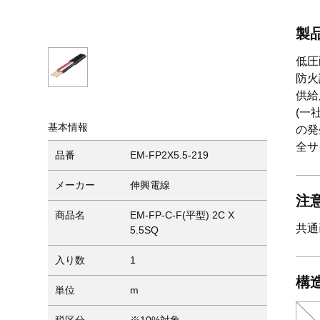
製
低圧
防火
供給
(一
基本情報
の発
全サ
品番
EM-FP2X5.5-219
メーカー
伸興電線
注
商品名
EM-FP-C-F(平型) 2C X
共通
5.5SQ
入り数
1
構
単位
m