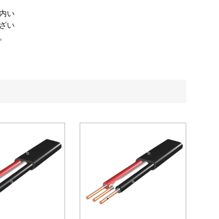
内い
ざい
。