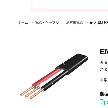
ホーム
>
電線・ケーブル
>
消防用電線
>
耐火 EM-F
E
スタ
非常
製