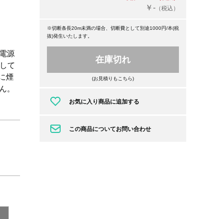
￥-
（税込）
※切断条長20m未満の場合、切断費として別途1000円/本(税
抜)発生いたします。
電源
在庫切れ
として
に煙
(お見積りもこちら)
ん。
お気に入り商品に追加する
この商品についてお問い合わせ