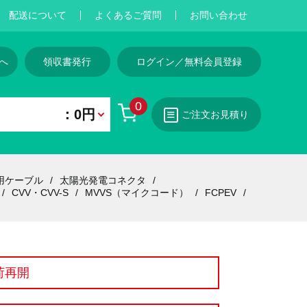
配送について
よくあるご質問
お問い合わせ
へ
領収書発行
ログイン／無料会員登録
0
：0円
ご注文お見積り
用ケーブル
太陽光発電コネクタ
CVV・CVV-S
MVVS（マイクコード）
FCPEV
荷再開