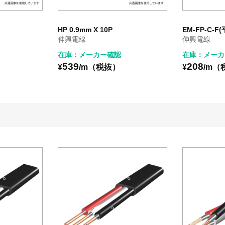
HP 0.9mm X 10P
EM-FP-C-F(
伸興電線
伸興電線
在庫：メーカー確認
在庫：メーカ
539
208
¥
/m（税抜）
¥
/m（