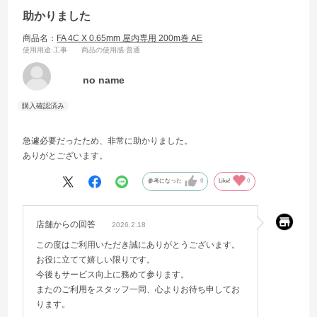
助かりました
商品名：
FA 4C X 0.65mm 屋内専用 200m巻 AE
使用用途
:工事
商品の使用感
:普通
no name
急遽必要だったため、非常に助かりました。
ありがとございます。
参考になった
0
Like!
0
店舗からの回答
2026.2.18
この度はご利用いただき誠にありがとうございます。
お役に立てて嬉しい限りです。
今後もサービス向上に務めて参ります。
またのご利用をスタッフ一同、心よりお待ち申してお
ります。