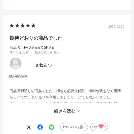
2025.12.10
期待どおりの商品でした
商品名：
FA 0.9mm X 5P AE
使用用途
:工事
商品の使用感
:良い
さねあつ
商品説明通りの商品でした。梱包も必要最低限、過剰包装もなく素晴
らしいです。切り売りを利用しましたが、とても助かりました。
また、インターネットからの発注でしたが発送連絡までの時間も早
く、到着も早かったです。とても力を入れているのだと感じました。
続きを読む
また利用したいです。
参考になった
0
Like!
0