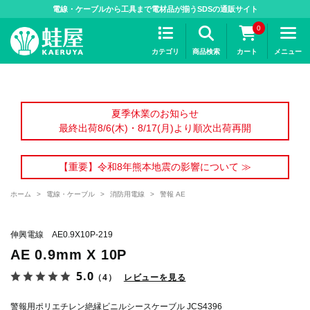
>
電線・ケーブルから工具まで電材品が揃うSDSの通販サイト
0
カテゴリ
商品検索
カート
メニュー
夏季休業のお知らせ
最終出荷8/6(木)・8/17(月)より順次出荷再開
【重要】令和8年熊本地震の影響について ≫
ホーム
>
電線・ケーブル
>
消防用電線
>
警報 AE
伸興電線 AE0.9X10P-219
AE 0.9mm X 10P
5.0
（4）
レビューを見る
警報用ポリエチレン絶縁ビニルシースケーブル JCS4396