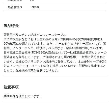
商品属性３
0.9mm
製品特長
警報用ポリエチレン絶縁ビニルシースケーブル
主に防災施設などにおける感知器の信号伝送回路等の小勢力回路(使用電圧
60V未満)に使用されています。 また、ホームセキュリティー用途として、警
報用、インターホン用、呼び出しベル用など、幅広い用途に適しています。
日本電線工業会規格(JCS4396)の適合品として(一社)電線総合技術センターの
型式評定を取得しています。 外被厚さにより屋内専用、一般用に区分されて
います。全線心のポリエチレン絶縁体に着色しており、また多対ケーブル(30
対以上)については、ユニット集合を採用しているので、誤配線を防止すると
ともに、配線接続作業が容易になります。
注意事項
共通画像を使用しています。