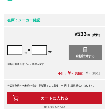
在庫：メーカー確認
533
¥
/m（税抜）
×
m
本
切断可能条長は10m～1000mです
￥-
￥-
（税込）
小計：
（税抜）
※切断条長20m未満の場合、切断費として別途1000円/本(税抜)発生いたします。
カートに入れる
(お見積りもこちら)