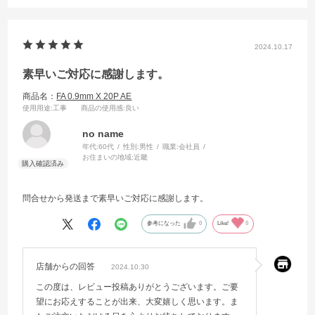
2024.10.17
素早いご対応に感謝します。
商品名：
FA 0.9mm X 20P AE
使用用途
:工事
商品の使用感
:良い
no name
年代:
60代
性別:
男性
職業:
会社員
お住まいの地域:
近畿
問合せから発送まで素早いご対応に感謝します。
参考になった
0
Like!
0
店舗からの回答
2024.10.30
この度は、レビュー投稿ありがとうございます。ご要
望にお応えすることが出来、大変嬉しく思います。ま