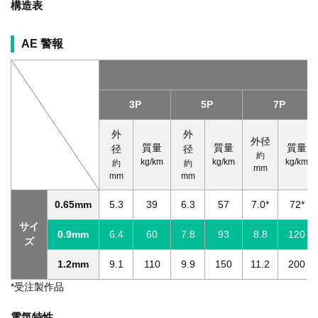
構造表
AE 警報
3P
5P
7P
外
外
外径
質量
質量
質量
径
径
約
kg/km
kg/km
kg/km
約
約
mm
mm
mm
0.65mm
5.3
39
6.3
57
7.0*
72*
サイ
0.9mm
6.4
60
7.8
93
8.8
120
ズ
1.2mm
9.1
110
9.9
150
11.2
200
*受注製作品
電気特性