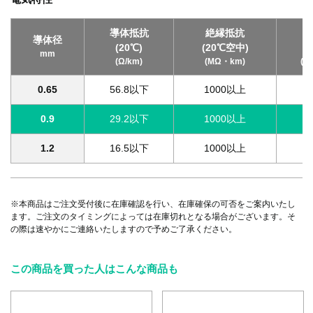
導体抵抗
絶縁抵抗
耐
導体径
(20℃)
(20℃空中)
(
mm
(Ω/km)
(MΩ・km)
(V
0.65
56.8以下
1000以上
A
0.9
29.2以下
1000以上
A
1.2
16.5以下
1000以上
A
※本商品はご注文受付後に在庫確認を行い、在庫確保の可否をご案内いたし
ます。ご注文のタイミングによっては在庫切れとなる場合がございます。そ
の際は速やかにご連絡いたしますので予めご了承ください。
この商品を買った人はこんな商品も