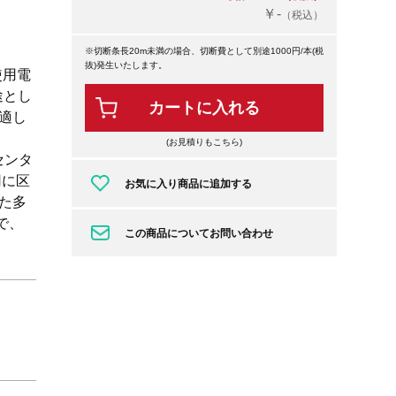
￥-
（税込）
※切断条長20m未満の場合、切断費として別途1000円/本(税
抜)発生いたします。
使用電
途とし
カートに入れる
適し
(お見積りもこちら)
センタ
用に区
お気に入り商品に追加する
た多
で、
この商品についてお問い合わせ