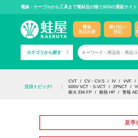
電線・ケーブルから工具まで電材品が揃うSDSの通販サイト
最短
掛け払い
当日出荷
対応
カテゴリから探す
CVT
CV・CV-S
IV
VVF
注目トピック!
600V VCT・S-VCT
2PNCT
V
耐火 EM-FP
耐熱 HP
警報 AE
夏季