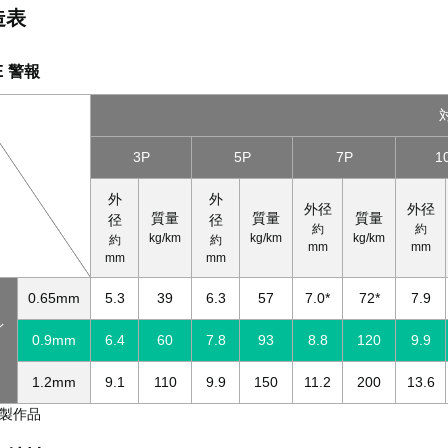
造表
E 警報
3P
5P
7P
1
外
外
外径
外径
質量
質量
質量
径
径
約
約
kg/km
kg/km
kg/km
約
約
mm
mm
mm
mm
0.65mm
5.3
39
6.3
57
7.0*
72*
7.9
イ
0.9mm
6.4
60
7.8
93
8.8
120
9.9
1.2mm
9.1
110
9.9
150
11.2
200
13.6
注製作品