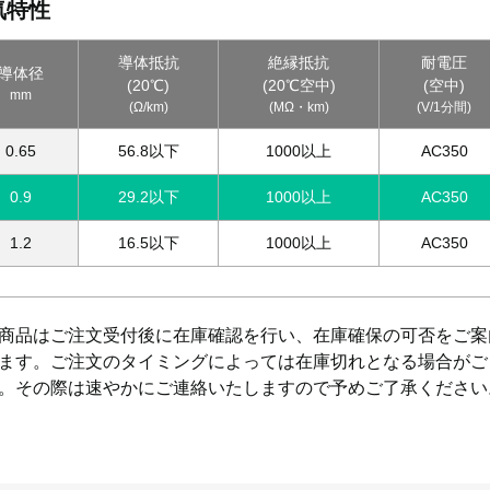
気特性
導体抵抗
絶縁抵抗
耐電圧
導体径
(20℃)
(20℃空中)
(空中)
mm
(Ω/km)
(MΩ・km)
(V/1分間)
0.65
56.8以下
1000以上
AC350
0.9
29.2以下
1000以上
AC350
1.2
16.5以下
1000以上
AC350
商品はご注文受付後に在庫確認を行い、在庫確保の可否をご案
ます。ご注文のタイミングによっては在庫切れとなる場合がご
。その際は速やかにご連絡いたしますので予めご了承ください