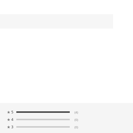
★
5
(4)
★
4
(0)
★
3
(0)