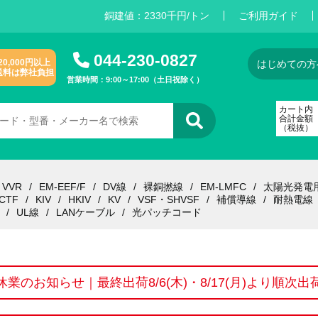
銅建値：
2
3
3
0
千円/トン
ご利用ガイド
044-230-0827
20,000円以上
はじめての方
送料は弊社負担
営業時間：9:00～17:00（土日祝除く）
カート内
合計金額
（税抜）
VVR
EM-EEF/F
DV線
裸銅撚線
EM-LMFC
太陽光発電
CTF
KIV
HKIV
KV
VSF・SHVSF
補償導線
耐熱電線
UL線
LANケーブル
光パッチコード
休業のお知らせ｜最終出荷8/6(木)・8/17(月)より順次出