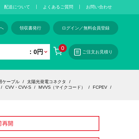
配送について
よくあるご質問
お問い合わせ
へ
領収書発行
ログイン／無料会員登録
0
：0円
ご注文お見積り
用ケーブル
太陽光発電コネクタ
CVV・CVV-S
MVVS（マイクコード）
FCPEV
荷再開