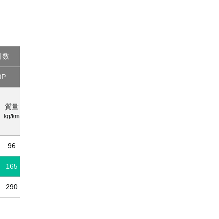
対数
0P
15P
20P
30P
外径
質量
質量
外径
質量
外径
質量
約
kg/km
kg/km
約mm
kg/km
約mm
kg/km
mm
96
9.3*
135*
10.3*
175*
12.5*
250*
165
12.0
240
13.9
315
16.9
465
290
16.0
415
18.7
550
22.8
810