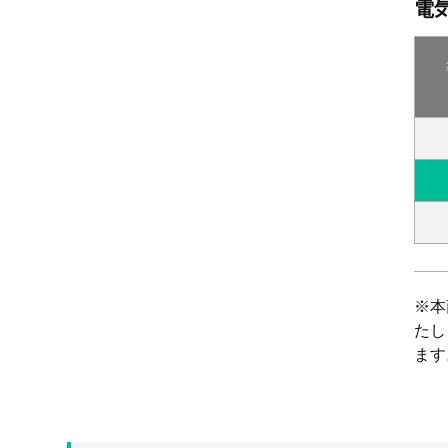
電
※本
たし
ます