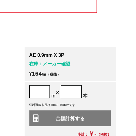
AE 0.9mm X 3P
在庫：メーカー確認
164
¥
/m（税抜）
×
m
本
切断可能条長は10m～1000mです
￥-
小計：
（税抜）