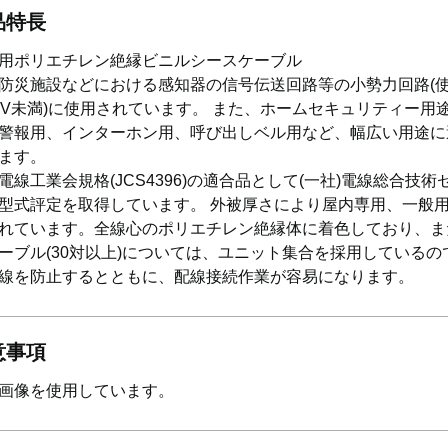
品特長
用ポリエチレン絶縁ビニルシースケーブル
防災施設などにおける感知器の信号伝送回路等の小勢力回路(
0V未満)に使用されています。 また、ホームセキュリティー用
警報用、インターホン用、呼び出しベル用など、幅広い用途に
ます。
電線工業会規格(JCS4396)の適合品として(一社)電線総合技術
型式評定を取得しています。 外被厚さにより屋内専用、一般
れています。全線心のポリエチレン絶縁体に着色しており、ま
ーブル(30対以上)については、ユニット集合を採用しているの
線を防止するとともに、配線接続作業が容易になります。
意事項
画像を使用しています。