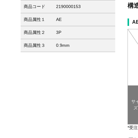
構
商品コード
2190000153
商品属性１
AE
A
商品属性２
3P
商品属性３
0.9mm
サ
ズ
*受