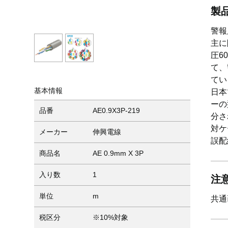
製
警報
主に
圧6
て、
てい
基本情報
日本
ーの
品番
AE0.9X3P-219
分さ
対ケ
メーカー
伸興電線
誤配
商品名
AE 0.9mm X 3P
入り数
1
注
単位
m
共通
税区分
※10%対象