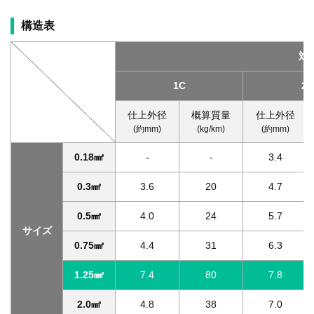
構造表
対
1C
2C
仕上外径
概算質量
仕上外径
(約mm)
(kg/km)
(約mm)
0.18㎟
-
-
3.4
0.3㎟
3.6
20
4.7
0.5㎟
4.0
24
5.7
サイズ
0.75㎟
4.4
31
6.3
1.25㎟
7.4
80
7.8
2.0㎟
4.8
38
7.0