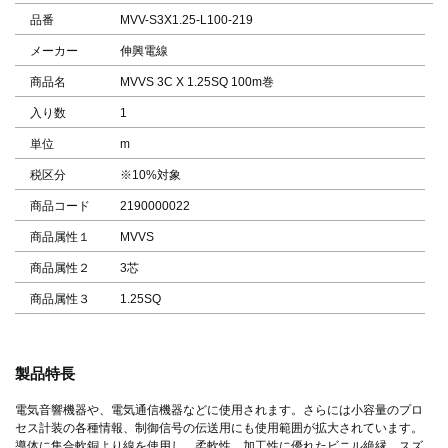
品番
MVV-S3X1.25-L100-219
メーカー
伸興電線
商品名
MVVS 3C X 1.25SQ 100m巻
入り数
1
単位
m
税区分
※10%対象
商品コード
2190000022
商品属性１
MVVS
商品属性２
3芯
商品属性３
1.25SQ
製品特長
電気音響機器や、電気通信機器などに使用されます。さらには小容量のプロ
セス計装の各種情報、制御信号の伝送用にも使用範囲が拡大されています。
導体に集合軟銅より線を使用し、柔軟性、加工性に優れたビニル絶縁、スズ