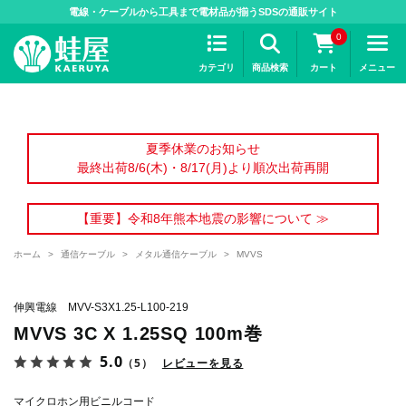
>
電線・ケーブルから工具まで電材品が揃うSDSの通販サイト
0
カテゴリ
商品検索
カート
メニュー
夏季休業のお知らせ
最終出荷8/6(木)・8/17(月)より順次出荷再開
【重要】令和8年熊本地震の影響について ≫
ホーム
>
通信ケーブル
>
メタル通信ケーブル
>
MVVS
伸興電線 MVV-S3X1.25-L100-219
MVVS 3C X 1.25SQ 100m巻
5.0
（5）
レビューを見る
マイクロホン用ビニルコード