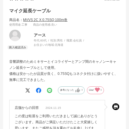
マイク延長ケーブル
商品名：
MVVS 2C X 0.75SQ 100m巻
使用用途
:工事
商品の使用感
:良い
アース
年代:
60代
性別:
男性
職業:
会社員
お住まいの地域:
北海道
音響調整のためミキサーとイコライザーとアンプ間のキャノンーキャ
ノン延長ケーブルとして使用。
価格は安かったが品質が良く、0.75SQもコネクタ付けに扱いやすく、
無事に完工できました。
参考になった
0
Like!
0
店舗からの回答
2024.11.15
この度は蛙屋をご利用いただきまして誠にありがとう
ございます。商品がご満足いただけたこと大変嬉しく
思います。またご感想を頂き重ねてお礼申し上げま