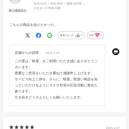
年代:
50代
性別:
男性
職業:
自営業
お住まいの地域:
近畿
こちらの商品を知りたかった。
参考になった
0
Like!
0
店舗からの回答
2026.4.28
この度は「蛙屋」をご利用いただき誠にありがとうご
ざいます。
貴重なご意見をいただき重ねて感謝申し上げます。
サービス向上と併せ、さらに「蛙屋」取扱い商品を知
っていただけるようにＳＥＯ対策や広告活動に努めた
参ります。
引き続きどうぞよろしくお願いいたします。
2025.4.27