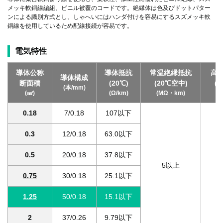
メッキ軟銅線編組、ビニル被覆のコードです。絶縁体は色及びドットパター
ンによる識別方式とし、しゃへいにはハンダ付けを容易にするスズメッキ軟
銅線を使用しているため配線接続が容易です。
電気特性
導体公称
導体抵抗
常温絶縁抵抗
高
導体構成
断面積
(20℃)
(20℃空中)
(
(本/mm)
(㎟)
(Ω/km)
(MΩ・km)
(
0.18
7/0.18
107以下
0.3
12/0.18
63.0以下
0.5
20/0.18
37.8以下
5以上
0
0.75
30/0.18
25.1以下
1.25
50/0.18
15.1以下
2
37/0.26
9.79以下