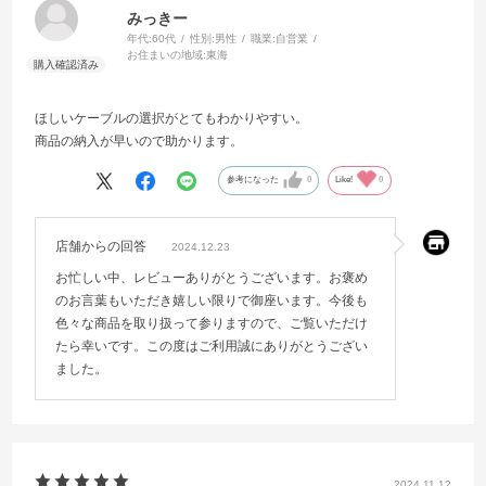
みっきー
年代:
60代
性別:
男性
職業:
自営業
お住まいの地域:
東海
ほしいケーブルの選択がとてもわかりやすい。
商品の納入が早いので助かります。
参考になった
0
Like!
0
店舗からの回答
2024.12.23
お忙しい中、レビューありがとうございます。お褒め
のお言葉もいただき嬉しい限りで御座います。今後も
色々な商品を取り扱って参りますので、ご覧いただけ
たら幸いです。この度はご利用誠にありがとうござい
ました。
2024.11.12