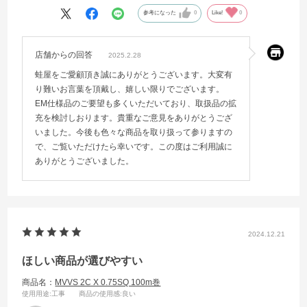
思うしだいです、是非とも御検討よろしくお願いします。
参考になった
0
Like!
0
店舗からの回答
2025.2.28
蛙屋をご愛顧頂き誠にありがとうございます。大変有
り難いお言葉を頂戴し、嬉しい限りでございます。
EM仕様品のご要望も多くいただいており、取扱品の拡
充を検討しおります。貴重なご意見をありがとうござ
いました。今後も色々な商品を取り扱って参りますの
で、ご覧いただけたら幸いです。この度はご利用誠に
ありがとうございました。
2024.12.21
ほしい商品が選びやすい
商品名：
MVVS 2C X 0.75SQ 100m巻
使用用途
:工事
商品の使用感
:良い