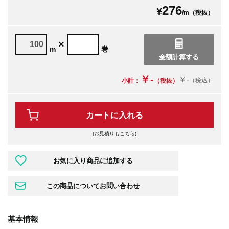
276
¥
/m（税抜）
×
m
巻
￥-
￥-
（税込）
小計：
（税抜）
カートに入れる
(お見積りもこちら)
基本情報