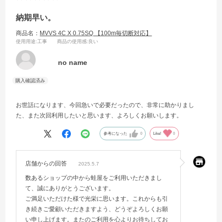
納期早い。
商品名：
MVVS 4C X 0.75SQ 【100m毎切断対応】
使用用途
:工事
商品の使用感
:良い
no name
お世話になります、今回急いで必要だったので、非常に助かりまし
た、また次回利用したいと思います、よろしくお願いします。
参考になった
0
Like!
0
店舗からの回答
2025.5.7
数あるショップの中から蛙屋をご利用いただきまし
て、誠にありがとうございます。
ご満足いただけた様で光栄に思います。これからも引
き続きご愛顧いただきますよう、どうぞよろしくお願
い申し上げます。またのご利用を心よりお待ちしてお