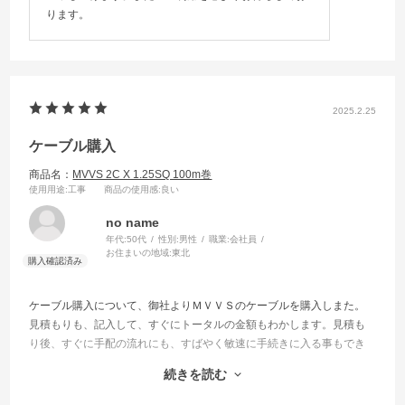
ります。
2025.2.25
ケーブル購入
商品名：
MVVS 2C X 1.25SQ 100m巻
使用用途
:工事
商品の使用感
:良い
no name
年代:
50代
性別:
男性
職業:
会社員
お住まいの地域:
東北
ケーブル購入について、御社よりＭＶＶＳのケーブルを購入しまた。
見積もりも、記入して、すぐにトータルの金額もわかします。見積も
り後、すぐに手配の流れにも、すばやく敏速に手続きに入る事もでき
ます。在庫の数量表示も有り、わかりやすいです。手配後、出荷も早
続きを読む
くて、とても助かっております。ちなみにですがケーブルの中で、御
社では、ＭＥＥＳ0.75、1.25のケーブルは扱っているとよろしいかと