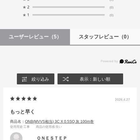
★
2
(0)
★
1
(0)
ユーザーレビュー
（5）
スタッフレビュー
（0）
絞り込み
表示：新しい順
2026.4.27
もっと早く
商品名：
ONB(MVVS相当) 3C X 0.5SQ 灰 100m巻
使用用途
:工事
商品の使用感
:良い
ＯＮＥＳＴＥＰ