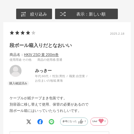
絞り込み
表示：新しい順
2025.2.18
段ボール箱入りだとなおいい
商品名：
HKIV 2SQ 黄 200m巻
使用用途
:その他
商品の使用感
:普通
みっきー
年代:
60代
性別:
男性
職業:
自営業
お住まいの地域:
東海
ケーブルが紙テープまき包装です。
別容器に移し替えて使用、保管の必要があるので
段ボール箱にはいっていたらうれしいです。
参考になった
0
Like!
0