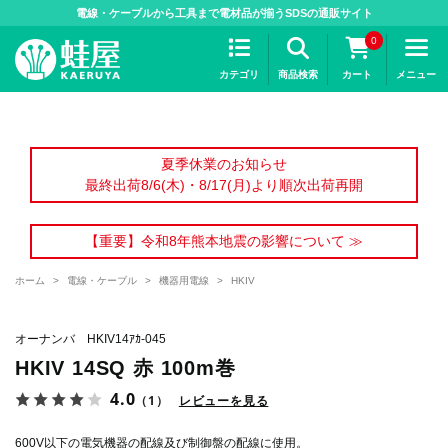
>
電線・ケーブルから工具まで電材品が揃うSDSの通販サイト
0
カテゴリ
商品検索
カート
メニュー
夏季休業のお知らせ
最終出荷8/6(木)・8/17(月)より順次出荷再開
【重要】令和8年熊本地震の影響について ≫
ホーム
>
電線・ケーブル
>
機器用電線
>
HKIV
オーナンバ HKIV14ｱｶ-045
HKIV 14SQ 赤 100m巻
4.0
（1）
レビューを見る
600V以下の電気機器の配線及び制御盤の配線に使用。