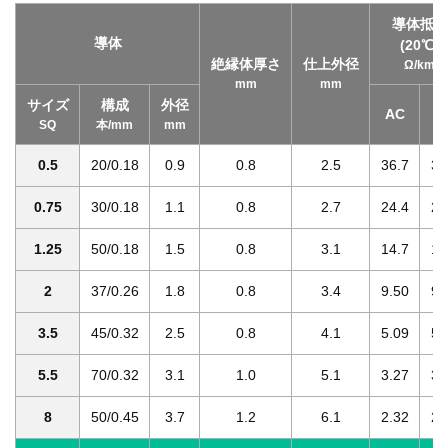
導体抵抗
導体
(20℃)
絶縁体厚さ
仕上外径
Ω/km
mm
mm
サイズ
構成
外径
AC
T
SQ
本/mm
mm
0.5
20/0.18
0.9
0.8
2.5
36.7
38
0.75
30/0.18
1.1
0.8
2.7
24.4
25
1.25
50/0.18
1.5
0.8
3.1
14.7
15
2
37/0.26
1.8
0.8
3.4
9.50
9.
3.5
45/0.32
2.5
0.8
4.1
5.09
5.
5.5
70/0.32
3.1
1.0
5.1
3.27
3.
8
50/0.45
3.7
1.2
6.1
2.32
2.