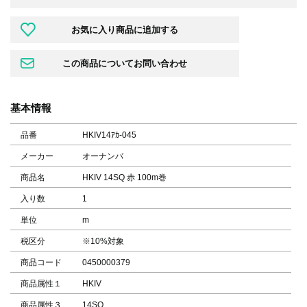
基本情報
品番
HKIV14ｱｶ-045
メーカー
オーナンバ
商品名
HKIV 14SQ 赤 100m巻
入り数
1
単位
m
税区分
※10%対象
商品コード
0450000379
商品属性１
HKIV
商品属性３
14SQ