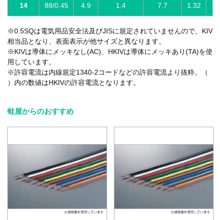
14
88/0.45
4.9
1.4
7.7
1.32
1.
※0.5SQは電気用品安全法及びJISに規定されていませんので、KIV
相当品となり、表面表示が他サイズと異なります。
※KIVは導体にメッキなし(AC)、HKIVは導体にメッキあり(TA)を使
用しています。
※許容電流は内線規定1340-2コードなどの許容電流より抜粋。（
）内の数値はHKIVの許容電流となります。
蛙屋からのおすすめ