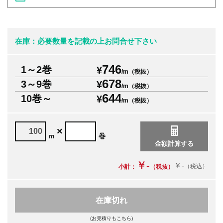
在庫：必要数量を記載の上お問合せ下さい
746
1～2巻
¥
/m（税抜）
678
3～9巻
¥
/m（税抜）
644
10巻～
¥
/m（税抜）
×
m
巻
￥-
￥-
（税込）
小計：
（税抜）
在庫切れ
(お見積りもこちら)