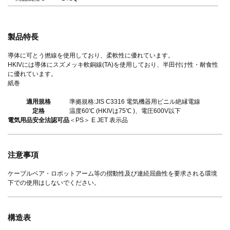
製品特長
導体に可とう撚線を使用しており、柔軟性に優れています。
HKIVには導体にスズメッキ軟銅線(TA)を使用しており、半田付け性・耐食性
に優れています。
紙巻
適用規格
準拠規格:JIS C3316 電気機器用ビニル絶縁電線
定格
温度60℃ (HKIVは75℃ )、電圧600V以下
電気用品安全法認可品
＜PS＞ E JET 表示品
注意事項
ケーブルベア・ロボットアーム等の摺動性及び連続屈曲性を要求される環境
下での使用はしないでください。
構造表