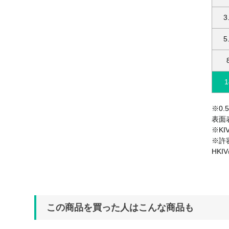
3
5
1
※0
表面
※K
※許
HK
この商品を買った人はこんな商品も