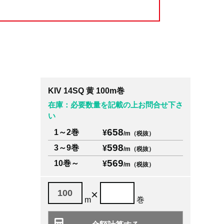
KIV 14SQ 黄 100m巻
在庫：必要数量を記載の上お問合せ下さ
い
658
1～2巻
¥
/m（税抜）
598
3～9巻
¥
/m（税抜）
569
10巻～
¥
/m（税抜）
×
m
巻