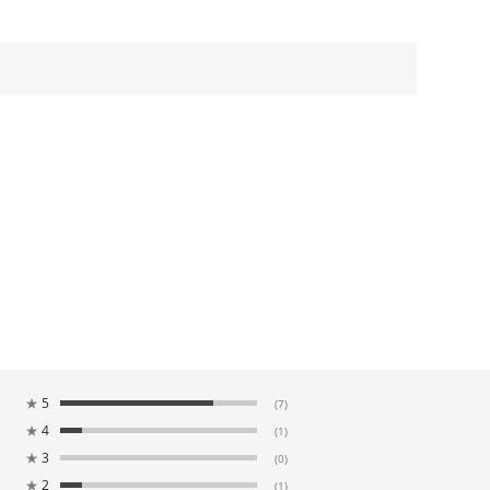
★
5
(7)
★
4
(1)
★
3
(0)
★
2
(1)