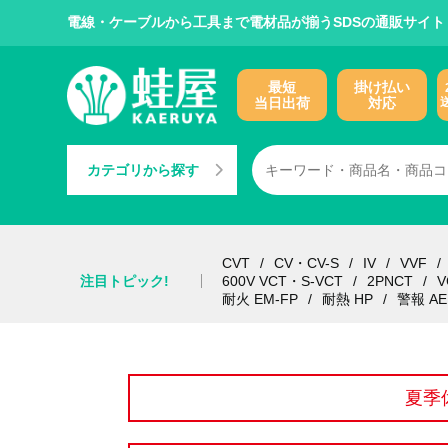
電線・ケーブルから工具まで電材品が揃うSDSの通販サイト
最短
掛け払い
当日出荷
対応
カテゴリから探す
CVT
CV・CV-S
IV
VVF
注目トピック!
600V VCT・S-VCT
2PNCT
V
耐火 EM-FP
耐熱 HP
警報 AE
夏季