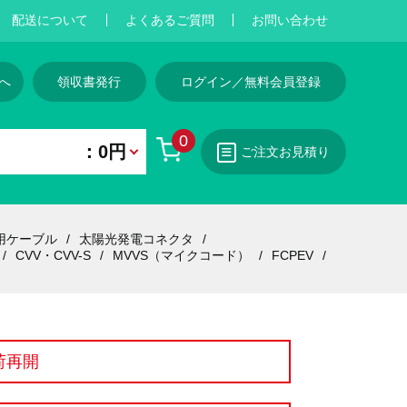
配送について
よくあるご質問
お問い合わせ
へ
領収書発行
ログイン／無料会員登録
0
：0円
ご注文お見積り
用ケーブル
太陽光発電コネクタ
CVV・CVV-S
MVVS（マイクコード）
FCPEV
荷再開