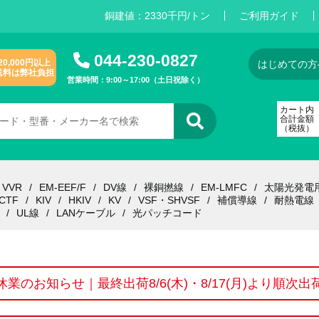
銅建値：
2
3
3
0
千円/トン
ご利用ガイド
044-230-0827
20,000円以上
はじめての方
送料は弊社負担
営業時間：9:00～17:00（土日祝除く）
カート内
合計金額
（税抜）
VVR
EM-EEF/F
DV線
裸銅撚線
EM-LMFC
太陽光発電
CTF
KIV
HKIV
KV
VSF・SHVSF
補償導線
耐熱電線
UL線
LANケーブル
光パッチコード
休業のお知らせ｜最終出荷8/6(木)・8/17(月)より順次出