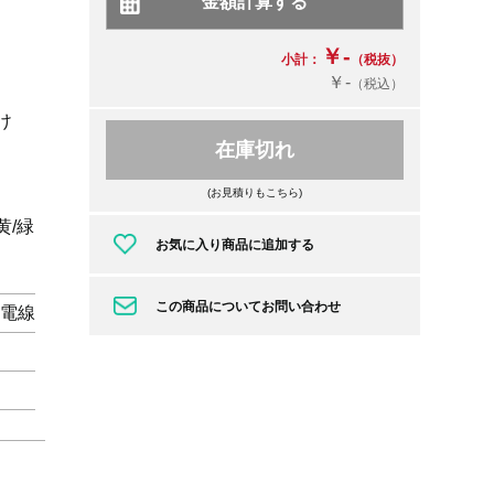
￥-
小計：
（税抜）
￥-
（税込）
け
在庫切れ
(お見積りもこちら)
黄/緑
お気に入り商品に追加する
この商品についてお問い合わせ
縁電線