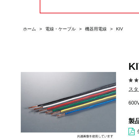
ホーム
>
電線・ケーブル
>
機器用電線
>
KIV
K
スタ
60
製