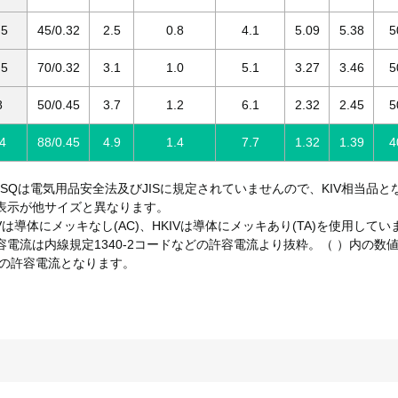
.5
45/0.32
2.5
0.8
4.1
5.09
5.38
5
.5
70/0.32
3.1
1.0
5.1
3.27
3.46
5
8
50/0.45
3.7
1.2
6.1
2.32
2.45
5
4
88/0.45
4.9
1.4
7.7
1.32
1.39
4
.5SQは電気用品安全法及びJISに規定されていませんので、KIV相当品と
表示が他サイズと異なります。
IVは導体にメッキなし(AC)、HKIVは導体にメッキあり(TA)を使用してい
容電流は内線規定1340-2コードなどの許容電流より抜粋。（ ）内の数
IVの許容電流となります。