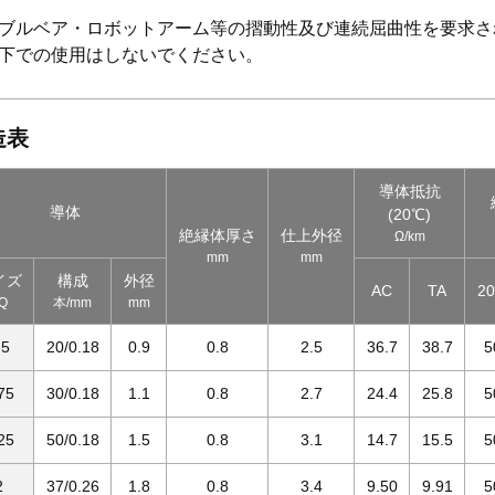
ブルベア・ロボットアーム等の摺動性及び連続屈曲性を要求さ
下での使用はしないでください。
造表
導体抵抗
導体
(20℃)
絶縁体厚さ
仕上外径
Ω/km
mm
mm
イズ
構成
外径
AC
TA
2
Q
本/mm
mm
.5
20/0.18
0.9
0.8
2.5
36.7
38.7
5
75
30/0.18
1.1
0.8
2.7
24.4
25.8
5
25
50/0.18
1.5
0.8
3.1
14.7
15.5
5
2
37/0.26
1.8
0.8
3.4
9.50
9.91
5