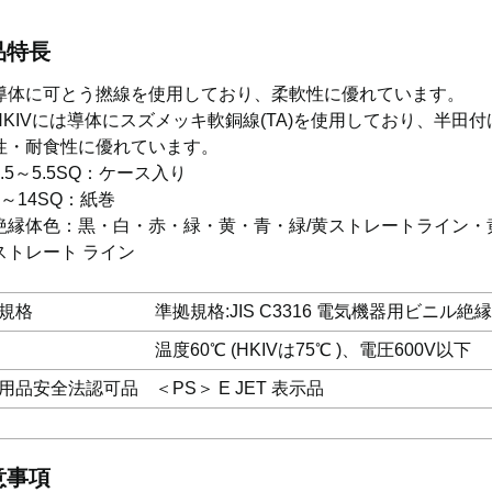
品特長
導体に可とう撚線を使用しており、柔軟性に優れています。
HKIVには導体にスズメッキ軟銅線(TA)を使用しており、半田付
性・耐食性に優れています。
0.5～5.5SQ：ケース入り
8～14SQ：紙巻
絶縁体色：黒・白・赤・緑・黄・青・緑/黄ストレートライン・
ストレート ライン
規格
準拠規格:JIS C3316 電気機器用ビニル絶
温度60℃ (HKIVは75℃ )、電圧600V以下
用品安全法認可品
＜PS＞ E JET 表示品
意事項