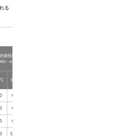
れる
絶縁抵抗
耐電圧
許容電流
MΩ・km
概算重量
(水中)
(30℃)
kg/km
V/1分間
A
0℃
60℃
0
0.2
2000
9(11)
11
0
0.2
2000
12(14)
14
0
0.2
2000
16(19)
21
0
0.15
2000
22(25)
27