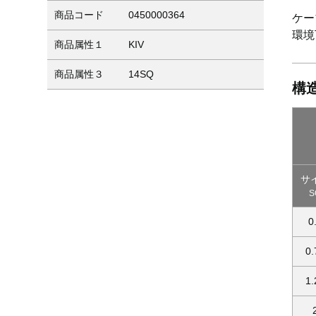
商品コード
0450000364
ケー
環境
商品属性１
KIV
商品属性３
14SQ
構
サ
S
0
0.
1.