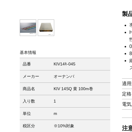
製
基本情報
品番
KIV14ｷ-045
メーカー
オーナンバ
適用
商品名
KIV 14SQ 黄 100m巻
定格
入り数
1
電気
単位
m
税区分
※10%対象
注