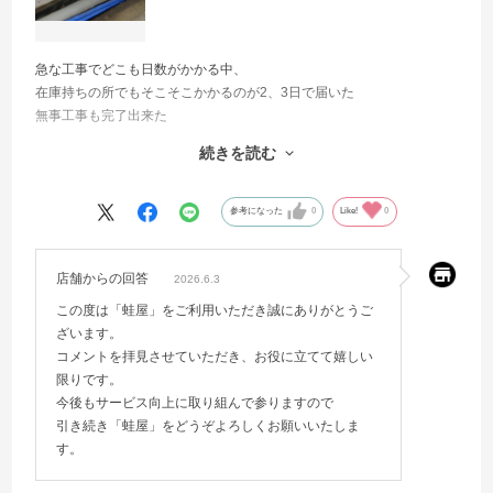
急な工事でどこも日数がかかる中、
在庫持ちの所でもそこそこかかるのが2、3日で届いた
無事工事も完了出来た
いつも頼んでいる割と早めな棒大手サイトでも同時に別の物を頼んだ
続きを読む
がそれより早く到着した
助かりました
ありがとうございました
参考になった
0
Like!
0
またお願いしたいです
店舗からの回答
2026.6.3
この度は「蛙屋」をご利用いただき誠にありがとうご
ざいます。
コメントを拝見させていただき、お役に立てて嬉しい
限りです。
今後もサービス向上に取り組んで参りますので
引き続き「蛙屋」をどうぞよろしくお願いいたしま
す。