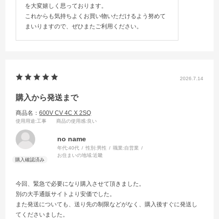
を大変嬉しく思っております。
これからも気持ちよくお買い物いただけるよう努めて
まいりますので、ぜひまたご利用ください。
2026.7.14
購入から発送まで
商品名：
600V CV 4C X 2SQ
使用用途
:工事
商品の使用感
:良い
no name
年代:
40代
性別:
男性
職業:
自営業
お住まいの地域:
近畿
今回、緊急で必要になり購入させて頂きました。
別の大手通販サイトより安価でした。
また発送についても、送り先の制限などがなく、購入後すぐに発送し
てくださいました。