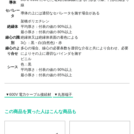
導体
線
セパレー
導体の上には適切なセパレータを施す場合がある
タ
架橋ポリエチレン
絶縁体
平均厚さ：付表の値の 90%以上
最小厚さ：付表の値の 80%以上
線心の識
絶縁体又は絶縁体表面の着色による
別
3心 ：黒・白(自然色)・赤
線心のよ
多心の場合、線心の必要条数を適切な介在と共により合わせ、必要
り合せ
によりその上に適切なバインダを施す
ビニル
色：黒
シース
平均厚さ：付表の値の 90%以上
最小厚さ：付表の値の 85%以上
▼600V 電力ケーブル接続材
▼丸形端子
この商品を買った人はこんな商品も