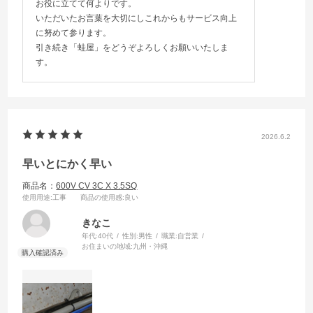
お役に立てて何よりです。
いただいたお言葉を大切にしこれからもサービス向上
に努めて参ります。
引き続き「蛙屋」をどうぞよろしくお願いいたしま
す。
2026.6.2
早いとにかく早い
商品名：
600V CV 3C X 3.5SQ
使用用途
:工事
商品の使用感
:良い
きなこ
年代:
40代
性別:
男性
職業:
自営業
お住まいの地域:
九州・沖縄