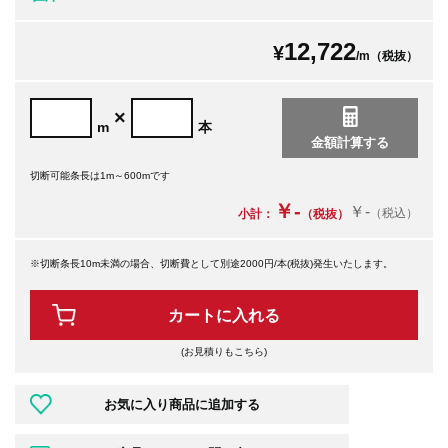
12,722
¥
/m（税抜）
×
m
本
切断可能条長は1m～600mです
￥-
￥-
（税込）
小計：
（税抜）
※切断条長10m未満の場合、切断費として別途2000円/本(税抜)発生いたします。
カートに入れる
(お見積りもこちら)