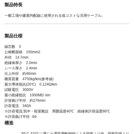
製品特長
一般工場や建屋内配線に使用される低コストな汎用ケーブル。
製品仕様
線芯数 3
公称断面積 150mm2
外径 14.7mm
絶縁体厚さ 2.0mm
シース厚さ 2.4mm
仕上外径 約46mm
概算質量 4750kg/km(参考値)
最大導体抵抗(20℃) 0.124Ω/km
試験電圧 3000V
最小絶縁抵抗 1000MΩ･km
許容曲げ半径 約276mm
許容電流 340A
※許容電流:気中・暗渠敷設 周囲温度40℃ 絶縁体許容温度90℃
※許容曲げ半径 : 6d
構造
JIS C 3102 に準じた電気用軟銅線による円形より線、円形圧縮より