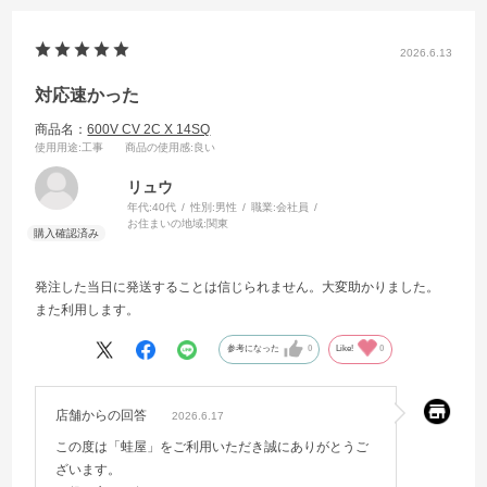
2026.6.13
対応速かった
商品名：
600V CV 2C X 14SQ
使用用途
:工事
商品の使用感
:良い
リュウ
年代:
40代
性別:
男性
職業:
会社員
お住まいの地域:
関東
発注した当日に発送することは信じられません。大変助かりました。
また利用します。
参考になった
0
Like!
0
店舗からの回答
2026.6.17
この度は「蛙屋」をご利用いただき誠にありがとうご
ざいます。