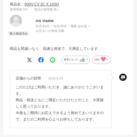
商品名：
600V CV 3C X 14SQ
使用用途
:DIY
商品の使用感
:良い
no name
年代:
60代
性別:
男性
職業:
会社員
お住まいの地域:
近畿
商品も間違いなく、迅速な発送で、大満足しています。
参考になった
0
Like!
0
店舗からの回答
2026.6.25
このたびはご利用いただき、誠にありがとうございま
す。
商品・発送ともにご満足いただけたとのこと、大変嬉
しく思っております。
今後もご期待にお応えできるよう努めてまいりますの
で、またのご利用を心よりお待ちしております。