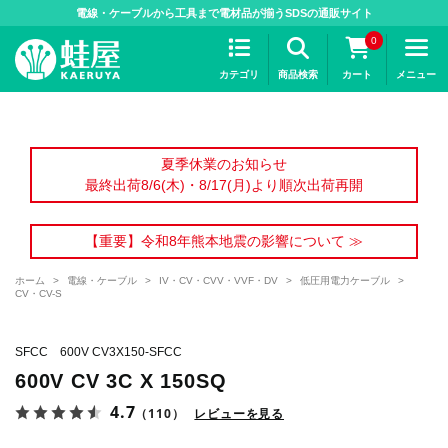
>
電線・ケーブルから工具まで電材品が揃うSDSの通販サイト
0
カテゴリ
商品検索
カート
メニュー
夏季休業のお知らせ
最終出荷8/6(木)・8/17(月)より順次出荷再開
【重要】令和8年熊本地震の影響について ≫
ホーム
>
電線・ケーブル
>
IV・CV・CVV・VVF・DV
>
低圧用電力ケーブル
>
CV・CV-S
SFCC 600V CV3X150-SFCC
600V CV 3C X 150SQ
4.7
（110）
レビューを見る