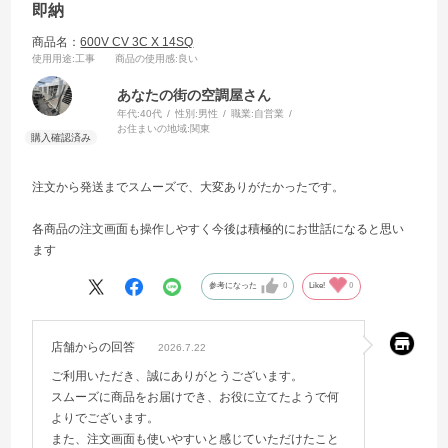
即納
商品名：
600V CV 3C X 14SQ
使用用途
:工事
商品の使用感
:良い
あなたの街の空調屋さん
年代:
40代
性別:
男性
職業:
自営業
お住まいの地域:
関東
注文から発送までスムーズで、大変ありがたかったです。
各商品の注文画面も操作しやすく今後は積極的にお世話になると思い
ます
参考になった
0
Like!
0
店舗からの回答
2026.7.22
ご利用いただき、誠にありがとうございます。
スムーズに商品をお届けでき、お役に立てたようで何
よりでございます。
また、注文画面も使いやすいと感じていただけたこと