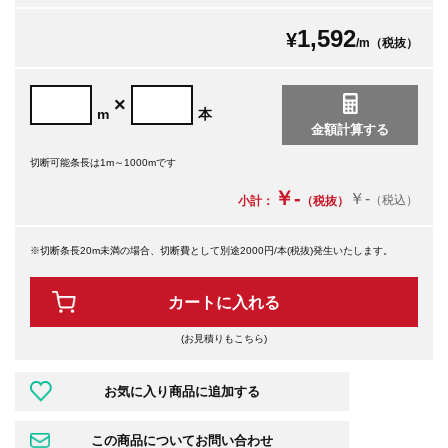
1,592
¥
/m（税抜）
×
m
本
切断可能条長は1m～1000mです
￥-
￥-
（税込）
小計：
（税抜）
※切断条長20m未満の場合、切断費として別途2000円/本(税抜)発生いたします。
カートに入れる
(お見積りもこちら)