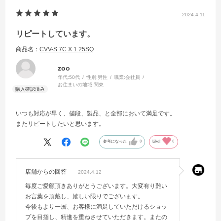
2024.4.11
リピートしています。
商品名：
CVV-S 7C X 1.25SQ
zoo
年代:
50代
性別:
男性
職業:
会社員
お住まいの地域:
関東
いつも対応が早く、値段、製品、と全部において満足です。
またリピートしたいと思います。
参考になった
0
Like!
0
店舗からの回答
2024.4.12
毎度ご愛顧頂きありがとうございます。大変有り難い
お言葉を頂戴し、嬉しい限りでございます。
今後もより一層、お客様に満足していただけるショッ
プを目指し、精進を重ねさせていただきます。またの