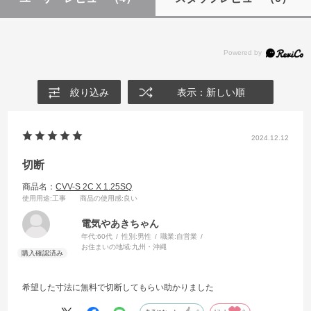
絞り込み
表示：新しい順
2024.12.12
切断
商品名：
CVV-S 2C X 1.25SQ
使用用途
:工事
商品の使用感
:良い
電気やあきちゃん
年代:
60代
性別:
男性
職業:
自営業
お住まいの地域:
九州・沖縄
希望した寸法に無料で切断してもらい助かりました