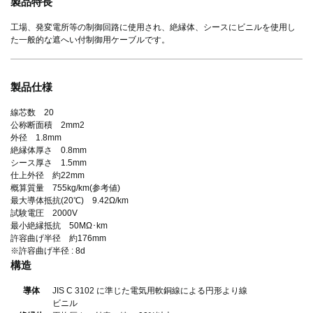
製品特長
工場、発変電所等の制御回路に使用され、絶縁体、シースにビニルを使用し
た一般的な遮へい付制御用ケーブルです。
製品仕様
線芯数 20
公称断面積 2mm2
外径 1.8mm
絶縁体厚さ 0.8mm
シース厚さ 1.5mm
仕上外径 約22mm
概算質量 755kg/km(参考値)
最大導体抵抗(20℃) 9.42Ω/km
試験電圧 2000V
最小絶縁抵抗 50MΩ･km
許容曲げ半径 約176mm
※許容曲げ半径 : 8d
構造
導体
JIS C 3102 に準じた電気用軟銅線による円形より線
ビニル