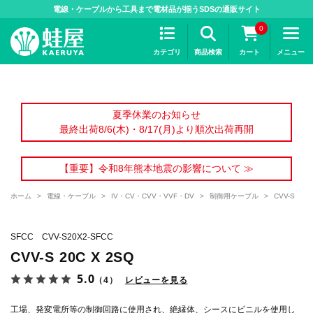
>
電線・ケーブルから工具まで電材品が揃うSDSの通販サイト
0
カテゴリ
商品検索
カート
メニュー
夏季休業のお知らせ
最終出荷8/6(木)・8/17(月)より順次出荷再開
【重要】令和8年熊本地震の影響について ≫
ホーム
>
電線・ケーブル
>
IV・CV・CVV・VVF・DV
>
制御用ケーブル
>
CVV-S
SFCC CVV-S20X2-SFCC
CVV-S 20C X 2SQ
5.0
（4）
レビューを見る
工場、発変電所等の制御回路に使用され、絶縁体、シースにビニルを使用し