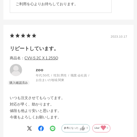
ご利用を心よりお待ちしております。
2023.10.17
リピートしています。
商品名：
CVV-S 2C X 1.25SQ
zoo
年代:
50代
性別:
男性
職業:
会社員
お住まいの地域:
関東
いつも注文させてもらってます。
対応が早く、助かります。
値段も他より安いと思います。
今後もよろしくお願いします。
参考になった
0
Like!
0