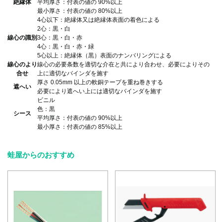
絶縁体
平均厚さ：付表の値の 90%以上
最小厚さ：付表の値の 80%以上
4心以下：絶縁体又は絶縁体表面の着色による
2心：黒・白
線心の識別
3心：黒・白・赤
4心：黒・白・赤・緑
5心以上：絶縁体（黒）表面のナンバリングによる
線心のより
線心の必要条数を適切な介在と共により合わせ、必要によりその
合せ
上に適切なバインダを施す
厚さ 0.05mm 以上の軟銅テープを重ね巻きする
遮へい
必要により遮へい上には適切なバインダを施す
ビニル
色：黒
シース
平均厚さ：付表の値の 90%以上
最小厚さ：付表の値の 85%以上
蛙屋からのおすすめ