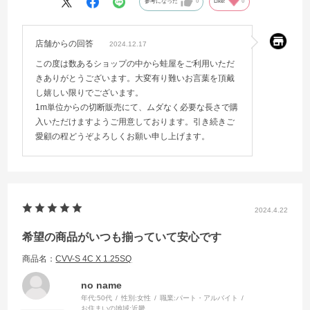
参考になった
0
Like!
0
店舗からの回答
2024.12.17
この度は数あるショップの中から蛙屋をご利用いただ
きありがとうございます。大変有り難いお言葉を頂戴
し嬉しい限りでございます。
1m単位からの切断販売にて、ムダなく必要な長さで購
入いただけますようご用意しております。引き続きご
愛顧の程どうぞよろしくお願い申し上げます。
2024.4.22
希望の商品がいつも揃っていて安心です
商品名：
CVV-S 4C X 1.25SQ
no name
年代:
50代
性別:
女性
職業:
パート・アルバイト
お住まいの地域:
近畿