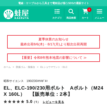
>
電線・ケーブルから工具まで電材品が揃うSDSの通販サイト
0
カテゴリ
商品検索
カート
メニュー
夏季休業のお知らせ
最終出荷8/6(木)・8/17(月)より順次出荷再開
【重要】令和8年熊本地震の影響について ≫
ホーム
>
防振ゴム・除振台
>
ELショウマウント・ELC
昭和サイエンス 190/230ﾖｳAﾎﾞﾙﾄ
EL、ELC-190/230用ボルト Aボルト（M24
X 160L） 【販売単位：2本】
5.0
（1）
レビューを見る