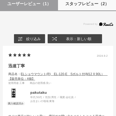
ユーザーレビュー
（1）
スタッフレビュー
（2）
絞り込み
表示：新しい順
2024.9.2
迅速丁寧
商品名：
ELショウマウント(R) EL-120-E Sボルト付(M12 X 90L）
【販売単位：4個】
使用用途
:工事
商品の使用感
:良い
pakutaku
年代:
50代
性別:
男性
職業:
会社員
お住まいの地域:
東海