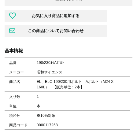
基本情報
品番
190/230ﾖｳAﾎﾞﾙﾄ
メーカー
昭和サイエンス
商品名
EL、ELC-190/230用ボルト Aボルト（M24 X
160L） 【販売単位：2本】
入り数
1
単位
本
税区分
※10%対象
商品コード
0000117268