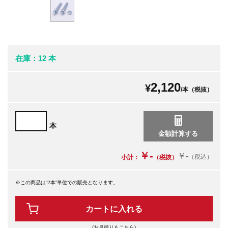
在庫：12 本
2,120
¥
/本（税抜）
本
￥-
￥-
（税込）
小計：
（税抜）
※この商品は”2本”単位での販売となります。
カートに入れる
(お見積りもこちら)