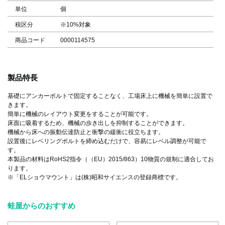
単位
個
税区分
※10%対象
商品コード
0000114575
製品特長
基礎にアンカーボルトで固定することなく、工場床上に機械を簡単に設置で
きます。
簡単に機械のレイアウト変更をすることが可能です。
床面に吸着するため、機械の歩き出しを抑制することができます。
機械から床への振動伝達防止と衝撃の緩衝に役立ちます。
設置後にレベリングボルトを締め込むだけで、容易にレベル調整が可能で
す。
本製品の材料はRoHS2指令（（EU）2015/863）10物質の規制に適合してお
ります。
※「ELショウマウント」は(株)昭和サイエンスの登録商標です。
蛙屋からのおすすめ