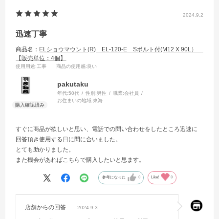
2024.9.2
迅速丁寧
商品名：
ELショウマウント(R) EL-120-E Sボルト付(M12 X 90L）
【販売単位：4個】
使用用途
:工事
商品の使用感
:良い
pakutaku
年代:
50代
性別:
男性
職業:
会社員
お住まいの地域:
東海
すぐに商品が欲しいと思い、電話での問い合わせをしたところ迅速に
回答頂き使用する日に間に合いました。
とても助かりました。
また機会があればこちらで購入したいと思ます。
参考になった
0
Like!
0
店舗からの回答
2024.9.3