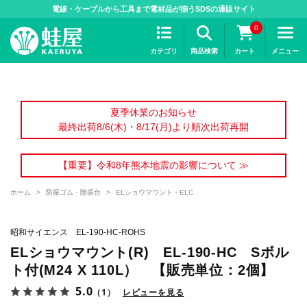
>
電線・ケーブルから工具まで電材品が揃うSDSの通販サイト
0
カテゴリ
商品検索
カート
メニュー
夏季休業のお知らせ
最終出荷8/6(木)・8/17(月)より順次出荷再開
【重要】令和8年熊本地震の影響について ≫
ホーム
>
防振ゴム・除振台
>
ELショウマウント・ELC
昭和サイエンス EL-190-HC-ROHS
ELショウマウント(R) EL-190-HC Sボル
ト付(M24 X 110L） 【販売単位：2個】
5.0
（1）
レビューを見る