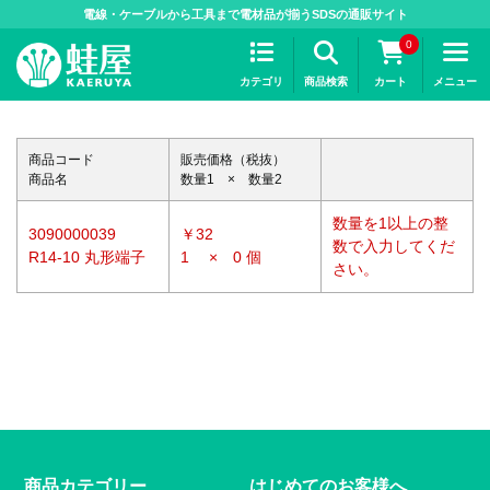
>
電線・ケーブルから工具まで電材品が揃うSDSの通販サイト
0
カテゴリ
商品検索
カート
メニュー
商品コード
販売価格（税抜）
商品名
数量1 × 数量2
数量を1以上の整
3090000039
￥32
数で入力してくだ
R14-10 丸形端子
1 × 0 個
さい。
商品カテゴリー
はじめてのお客様へ