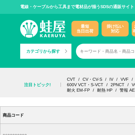
電線・ケーブルから工具まで電材品が揃うSDSの通販サイト
最短
掛け払い
当日出荷
対応
カテゴリから探す
CVT
CV・CV-S
IV
VVF
注目トピック!
600V VCT・S-VCT
2PNCT
V
耐火 EM-FP
耐熱 HP
警報 AE
商品コード