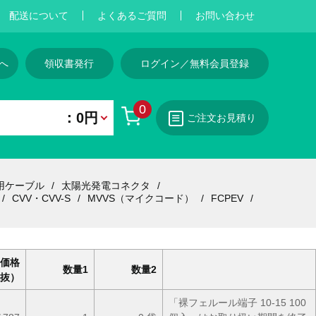
配送について
よくあるご質問
お問い合わせ
へ
領収書発行
ログイン／無料会員登録
0
：0円
ご注文お見積り
用ケーブル
太陽光発電コネクタ
CVV・CVV-S
MVVS（マイクコード）
FCPEV
価格
数量1
数量2
抜）
「裸フェルール端子 10-15 100