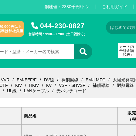
銅建値：
2
3
3
0
千円/トン
ご利用ガイド
044-230-0827
20,000円以上
はじめての方
送料は弊社負担
営業時間：9:00～17:00（土日祝除く）
カート内
合計金額
（税抜）
VVR
EM-EEF/F
DV線
裸銅撚線
EM-LMFC
太陽光発電
CTF
KIV
HKIV
KV
VSF・SHVSF
補償導線
耐熱電線
UL線
LANケーブル
光パッチコード
販売
商品名
（税