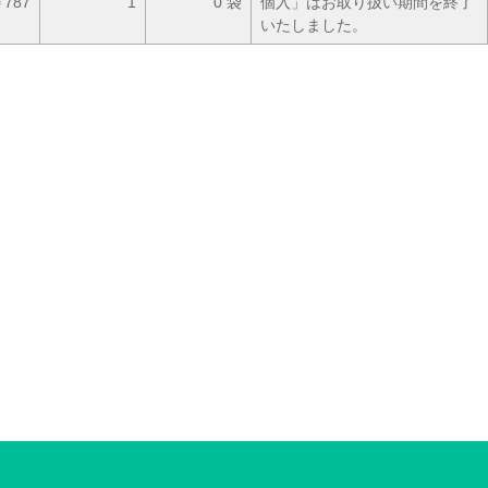
787
1
0 袋
個入」はお取り扱い期間を終了
いたしました。