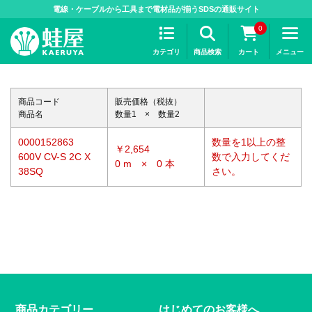
>
電線・ケーブルから工具まで電材品が揃うSDSの通販サイト
0
カテゴリ
商品検索
カート
メニュー
商品コード
販売価格（税抜）
商品名
数量1 × 数量2
0000152863
数量を1以上の整
￥2,654
600V CV-S 2C X
数で入力してくだ
0 m × 0 本
38SQ
さい。
商品カテゴリー
はじめてのお客様へ