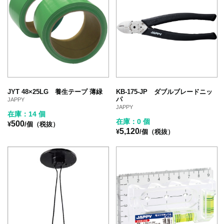
JYT 48×25LG 養生テープ 薄緑
KB-175-JP ダブルブレードニッ
パ
JAPPY
JAPPY
在庫：14 個
在庫：0 個
500
¥
/個（税抜）
5,120
¥
/個（税抜）